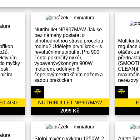
Nutribullet NB907MAW-Jak se
bez námahy postarat o
plnohodnotnou stravu procelou
Multifunk
 příkon
rodinu? Udělejte první krok – s
regulace 
ožů,
revolučnímnutribullet Pro 900!
otáček za
ktivním
Tento pokročilý mixér,
přednast
 do myčky
vybavenývýkonným 900W
(SMOOTH
osti,
motorem, odolným 6
CLEAN)F
lnícím
čepelovýmextrakčním nožem a
maximální
sadou praktickéh
nerezový
B1-4GG
NUTRIBULLET NB907MAW
E
2099 Kč
Stolní mixér o výkonu 1250W, 2
Ariete Br