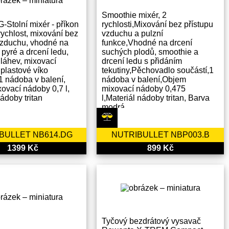
Smoothie mixér, 2
Stolní mixér - příkon
rychlosti,Mixování bez přístupu
rychlost, mixování bez
vzduchu a pulzní
vzduchu, vhodné na
funkce,Vhodné na drcení
 pyré a drcení ledu,
suchých plodů, smoothie a
láhev, mixovací
drcení ledu s přidáním
plastové víko
tekutiny,Pěchovadlo součástí,1
 1 nádoba v balení,
nádoba v balení,Objem
ovací nádoby 0,7 l,
mixovací nádoby 0,475
ádoby tritan
l,Materiál nádoby tritan, Barva
modrá
BULLET NB614.DG
NUTRIBULLET NBP003.B
1399 Kč
899 Kč
Tyčový bezdrátový vysavač