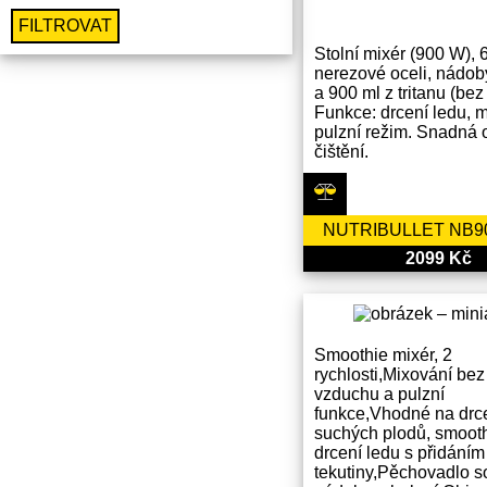
FILTROVAT
Stolní mixér (900 W), 6
nerezové oceli, nádob
a 900 ml z tritanu (be
Funkce: drcení ledu, m
pulzní režim. Snadná 
čištění.
NUTRIBULLET NB
2099 Kč
Smoothie mixér, 2
rychlosti,Mixování bez
vzduchu a pulzní
funkce,Vhodné na drc
suchých plodů, smooth
drcení ledu s přidáním
tekutiny,Pěchovadlo s