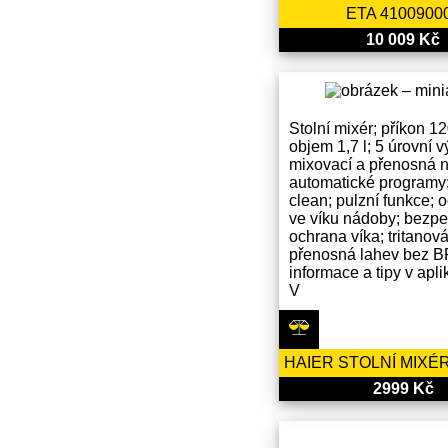
ETA 4100900
10 009 Kč
Stolní mixér; příkon 1
objem 1,7 l; 5 úrovní 
mixovací a přenosná 
automatické programy;
clean; pulzní funkce;
ve víku nádoby; bezpe
ochrana víka; tritanov
přenosná lahev bez B
informace a tipy v apli
V
2999 Kč