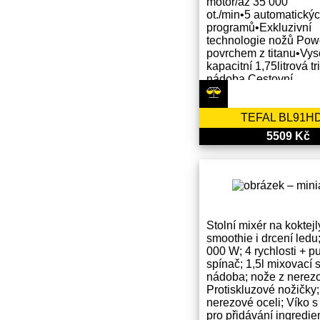
motor/až 35 000
ot./min•5 automatický
programů•Exkluzivní
technologie nožů Powe
povrchem z titanu•Vy
kapacitní 1,75litrová t
nádoba Cestovní
TEFAL BL91H
5509 Kč
Stolní mixér na koktejl
smoothie i drcení ledu;
000 W; 4 rychlosti + pu
spínač; 1,5l mixovací 
nádoba; nože z nerezo
Protiskluzové nožičky;
nerezové oceli; Víko s
pro přidávání ingredie