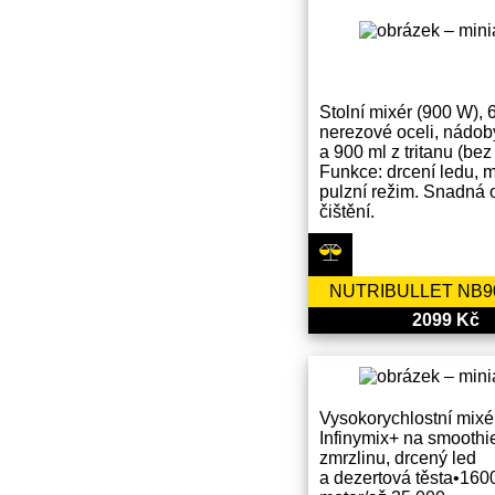
Stolní mixér (900 W), 6
nerezové oceli, nádob
a 900 ml z tritanu (be
Funkce: drcení ledu, m
pulzní režim. Snadná 
čištění.
NUTRIBULLET NB
2099 Kč
Vysokorychlostní mixé
Infinymix+ na smoothi
zmrzlinu, drcený led
a dezertová těsta•16