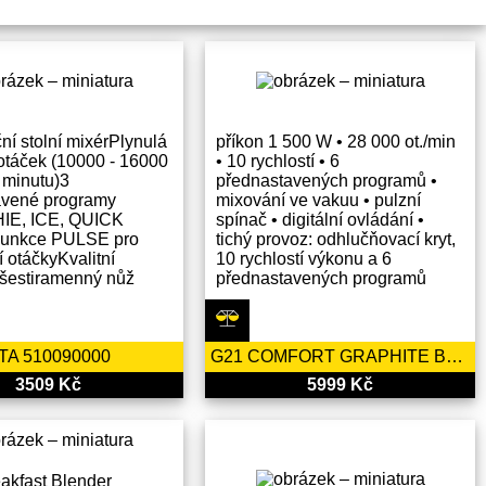
ční stolní mixérPlynulá
příkon 1 500 W • 28 000 ot./min
otáček (10000 - 16000
• 10 rychlostí • 6
 minutu)3
přednastavených programů •
avené programy
mixování ve vakuu • pulzní
IE, ICE, QUICK
spínač • digitální ovládání •
unkce PULSE pro
tichý provoz: odhlučňovací kryt,
 otáčkyKvalitní
10 rychlostí výkonu a 6
 šestiramenný nůž
přednastavených programů
TA 510090000
G21 COMFORT GRAPHITE BLACK
3509 Kč
5999 Kč
eakfast Blender