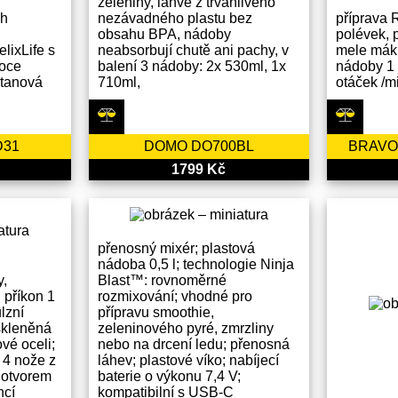
zeleniny, láhve z trvanlivého
ch
nezávadného plastu bez
příprava 
obsahu BPA, nádoby
polévek, 
lixLife s
neabsorbují chutě ani pachy, v
mele mák,
soce
balení 3 nádoby: 2x 530ml, 1x
nádoby 1 
ritanová
710ml,
otáček /m
D31
DOMO DO700BL
BRAVO
1799 Kč
přenosný mixér; plastová
nádoba 0,5 l; technologie Ninja
y,
Blast™: rovnoměrné
 příkon 1
rozmixování; vhodné pro
lzní
přípravu smoothie,
skleněná
zeleninového pyré, zmrzliny
vé oceli;
nebo na drcení ledu; přenosná
 4 nože z
láhev; plastové víko; nabíjecí
 otvorem
baterie o výkonu 7,4 V;
ncí
kompatibilní s USB-C