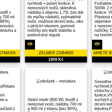
rychlosti + pulsní funkce, 6
Frullatore
nerezových nožů, skleněná
500W. 2 r
ostří z
nádoba o objemu 1,75l, (lze dát
funkce. V
y 700 ml
do myčky nádobí), vyjímatelné
Plastová
z BPA).
nože, možnost drcení ledu, víko
objemem 1
ixování,
s plnícím otvorem, gumové
z nerezov
obsluha a
nožičky pro lepší stabilitu a
nožičky. 
podsvícený regulá
na horním
907MASN
ZELMER ZSB4850
1809 Kč
Smoothie 
 přístupu
rychlosti
vzduchu a
ení
funkce,Vh
ie a
Stolní mixér (900 W), 6ostří z
suchých p
nerezové oceli, nádoby 700 ml
drcení le
oučástí,1
a 900 ml z tritanu (bez BPA).
tekutiny,