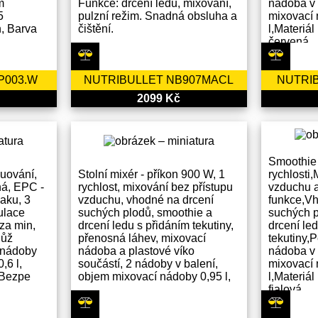
m
Funkce: drcení ledu, mixování,
nádoba v
5
pulzní režim. Snadná obsluha a
mixovací
n, Barva
čištění.
l,Materiál
červená
P003.W
NUTRIBULLET NB907MACL
NUTRI
2099 Kč
Smoothie 
uování,
Stolní mixér - příkon 900 W, 1
rychlosti
há, EPC -
rychlost, mixování bez přístupu
vzduchu a
laku, 3
vzduchu, vhodné na drcení
funkce,Vh
ulace
suchých plodů, smoothie a
suchých p
za min,
drcení ledu s přidáním tekutiny,
drcení le
nůž
přenosná láhev, mixovací
tekutiny,
 nádoby
nádoba a plastové víko
nádoba v
,6 l,
součástí, 2 nádoby v balení,
mixovací
 Bezpe
objem mixovací nádoby 0,95 l,
l,Materiál
fialová