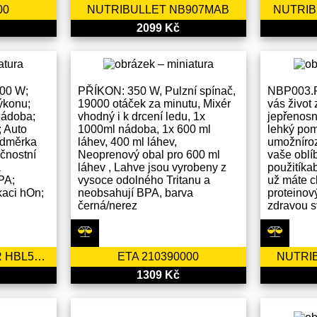
00
NUTRIBULLET NB907MAB
NUTRIB
2099 Kč
200 W;
PŘÍKON: 350 W, Pulzní spínač,
NBP003.P
výkonu;
19000 otáček za minutu, Mixér
vás život
nádoba;
vhodný i k drcení ledu, 1x
jepřenosn
 Auto
1000ml nádoba, 1x 600 ml
lehký po
 odměrka
láhev, 400 ml láhev,
umožníro
čnostní
Neoprenový obal pro 600 ml
vaše oblí
á
láhev , Lahve jsou vyrobeny z
použitíka
PA;
vysoce odolného Tritanu a
už máte c
kaci hOn;
neobsahují BPA, barva
proteinový
černá/nerez
zdravou s
HAIER STOLNÍ MIXÉR HBL5B2 011
ETA 210390000
NUTRI
1309 Kč