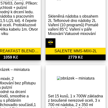
 576/03, černý. Příkon:
ychlosti + pulzní
hodný k drcení ledu.
 nádoba s pracovním
Skleněná nádoba s obsahem
,5 L(2L tot). 4 čepele
2L Teflonové dno nádoby 2L
é oceli. Protiskluzové
Vaření (10 programů) Pomalé
Délka kabelu 1m. Otvor
vaření 85°C Vaření v páře
 víku
Mixování Vakuové mixování
ARIETE BREAKFAST BLENDER 576/03 ČERNÝ
SALENTE MMS-MIXI-2L
1059 Kč
2779 Kč
mixér, 2
,Mixování bez přístupu
 pulzní
odné na drcení
lodů, smoothie a
Set 15 kusů, 1 x 700W základna
du s přidáním
z broušené nerezové oceli, 3 x
Pěchovadlo součástí,1
700 ml nádoba, 2 x 350 ml