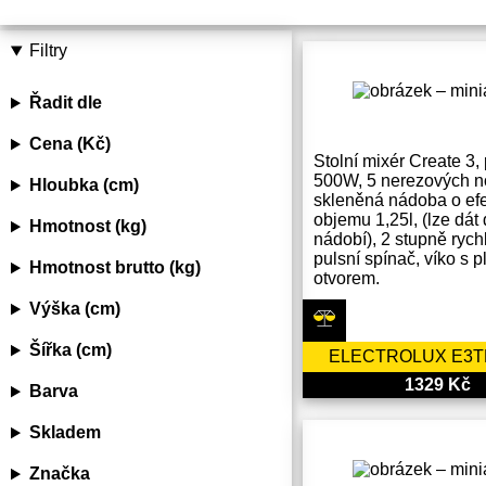
Filtry
Řadit dle
Cena (Kč)
Stolní mixér Create 3,
500W, 5 nerezových n
Hloubka (cm)
skleněná nádoba o efe
objemu 1,25l, (lze dát
Hmotnost (kg)
nádobí), 2 stupně rychl
pulsní spínač, víko s p
Hmotnost brutto (kg)
otvorem.
Výška (cm)
Šířka (cm)
ELECTROLUX E3T
1329 Kč
Barva
Skladem
Značka