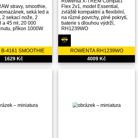
Rowenta X-TREM Compact
RAW stravy, smoothie,
Flex 2v1, model Essential,
pomazánek, seká led a
zvláště kompaktní a flexibilní,
 2 sekací nože, 2
na různé povrchy, plné pokrytí,
l a 45 ml, 20 000
baterie s dlouhou výdrží,
inutu, příkon 1000W
RH1239WO
 B-4161 SMOOTHIE
ROWENTA RH1239WO
1629 Kč
4009 Kč