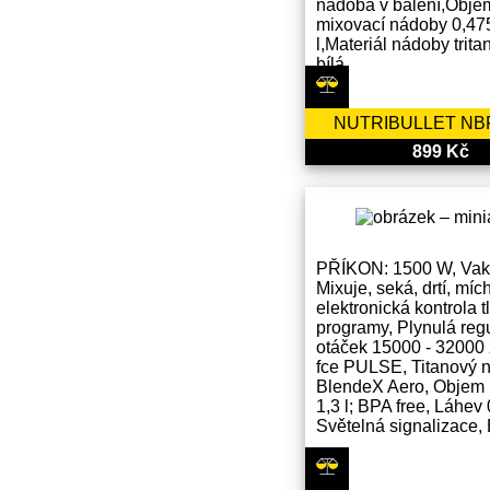
nádoba v balení,Obje
mixovací nádoby 0,47
l,Materiál nádoby trita
bílá
NUTRIBULLET NB
899 Kč
PŘÍKON: 1500 W, Vak
Mixuje, seká, drtí, míc
elektronická kontrola t
programy, Plynulá reg
otáček 15000 - 32000 
fce PULSE, Titanový 
BlendeX Aero, Objem
1,3 l; BPA free, Láhev 0
Světelná signalizace,