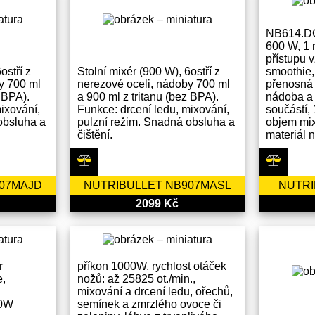
NB614.DG-
600 W, 1 
přístupu 
ostří z
Stolní mixér (900 W), 6ostří z
smoothie,
y 700 ml
nerezové oceli, nádoby 700 ml
přenosná 
z BPA).
a 900 ml z tritanu (bez BPA).
nádoba a 
ixování,
Funkce: drcení ledu, mixování,
součástí,
obsluha a
pulzní režim. Snadná obsluha a
objem mix
čištění.
materiál n
907MAJD
NUTRIBULLET NB907MASL
NUTRI
2099 Kč
r
příkon 1000W, rychlost otáček
e,
nožů: až 25825 ot./min.,
mixování a drcení ledu, ořechů,
00W
semínek a zmrzlého ovoce či