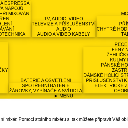
 A ESPRESSA
VA NÁPOJŮ
PŘI MIXOVÁNÍ
MO
ŘENÍ
TV, AUDIO, VIDEO
HLENÍ
TELEVIZE A PŘÍSLUŠENSTVÍ
PŘÍ
ÁVÁNÍ
AUDIO
CHYTRÉ HODI
OTECHNIKA
AUDIO A VIDEO KABELY
TA
PÉČE
FÉNY 
ŽEHLIČK
KULMY 
PÁNSKÉ HO
ČKY
ZASTŘ
DÁMSKÉ HOLICÍ ST
BATERIE A OSVĚTLENÍ
PŘÍSLUŠENSTVÍ K
SPOTŘEBNÍ BATERIE
ELEKTRICKÉ 
ŽÁROVKY, VYPÍNAČE A SVÍTIDLA
OSOB
MENU
í mixér. Pomocí stolního mixéru si tak můžete připravit Váš ob