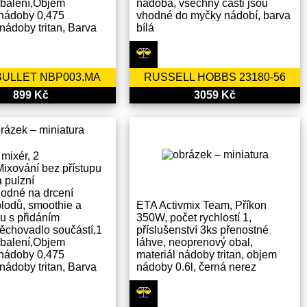
 balení,Objem
nádoba, všechny části jsou
 nádoby 0,475
vhodné do myčky nádobí, barva
 nádoby tritan, Barva
bílá
BULLET NBP003.MA
RUSSELL HOBBS 23180-56
899 Kč
3059 Kč
mixér, 2
,Mixování bez přístupu
 pulzní
odné na drcení
lodů, smoothie a
ETA Activmix Team, Příkon
du s přidáním
350W, počet rychlostí 1,
Pěchovadlo součástí,1
příslušenství 3ks přenostné
 balení,Objem
láhve, neoprenový obal,
 nádoby 0,475
materiál nádoby tritan, objem
 nádoby tritan, Barva
nádoby 0.6l, černá nerez