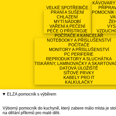
KÁVOVARY
VELKÉ SPOTŘEBIČE
PŘÍPRA
PRANÍ A SUŠENÍ
POMOCNÍK 
CHLAZENÍ
VA
MYTÍ NÁDOBÍ
ŽE
VAŘENÍ A PEČENÍ
VYS
PÉČE O PŘÍSTROJE
VZDUCH
POČÍTAČE A KANCELÁŘ
NOTEBOOKY A PŘÍSLUŠENSTVÍ
POČÍTAČE
MONITORY A PŘÍSLUŠENSTVÍ
PC PERIFERIE
REPRODUKTORY A SLUCHÁTKA
TISKÁRNY, LAMINOVAČKY A SKARTOVA
DATOVÁ ÚLOŽIŠTĚ
SÍŤOVÉ PRVKY
KABELY PRO IT
KALKULAČKY
ELZA pomocník s výběrem
Výborný pomocník do kuchyně, který zabere málo místa je stoln
na dělání příkrmů pro malé děti.