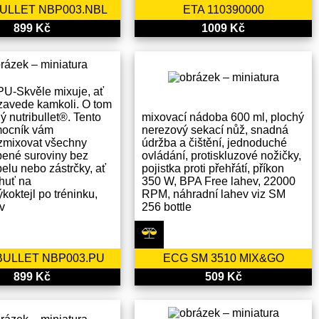
ULLET NBP003.NBL
ETA 110390000
899 Kč
1009 Kč
U-Skvěle mixuje, ať
 zavede kamkoli. O tom
ý nutribullet®. Tento
mixovací nádoba 600 ml, plochý
mocník vám
nerezový sekací nůž, snadná
zmixovat všechny
údržba a čištění, jednoduché
bené suroviny bez
ovládání, protiskluzové nožičky,
belu nebo zástrčky, ať
pojistka proti přehřátí, příkon
huť na
350 W, BPA Free lahev, 22000
koktejl po tréninku,
RPM, náhradní lahev viz SM
v
256 bottle
BULLET NBP003.PU
ECG SM 3510 MIX&GO
899 Kč
509 Kč