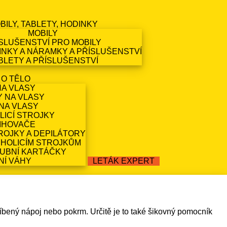
BILY, TABLETY, HODINKY
MOBILY
SLUŠENSTVÍ PRO MOBILY
NKY A NÁRAMKY A PŘÍSLUŠENSTVÍ
BLETY A PŘÍSLUŠENSTVÍ
 O TĚLO
NA VLASY
Y NA VLASY
NA VLASY
LICÍ STROJKY
IHOVAČE
ROJKY A DEPILÁTORY
 HOLICÍM STROJKŮM
ZUBNÍ KARTÁČKY
NÍ VÁHY
LETÁK EXPERT
líbený nápoj nebo pokrm. Určitě je to také šikovný pomocník