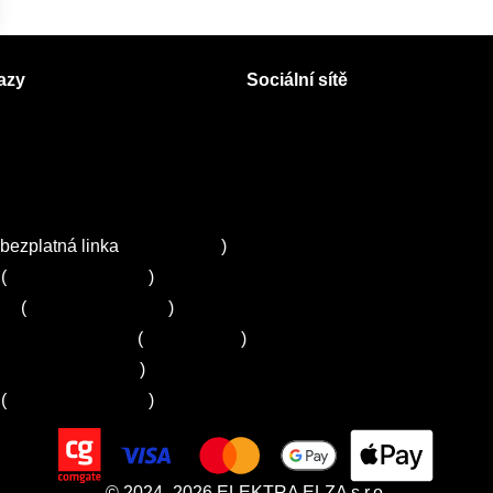
azy
Sociální sítě
Facebook
Instagram
 servisy na Plzeňsku
Twitter
ZA
bezplatná linka
800 643 531
)
(
+420 251 095 043
)
ns
(
+420 251 095 042
)
entrum Electrolux
(
261 302 261
)
+420 272 650 240
)
(
+420 725 781 964
)
© 2024–2026 ELEKTRA ELZA s.r.o.