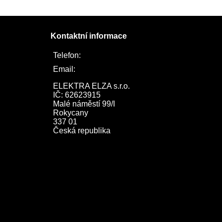
Kontaktní informace
Telefon:
722 744 094
Email:
obchod@elektraelza.cz
ELEKTRA ELZA s.r.o.

IČ: 62623915

Malé náměstí 99/I

Rokycany

337 01

Česká republika