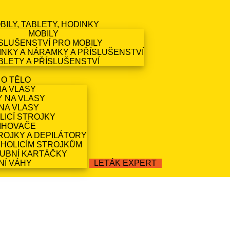
BILY, TABLETY, HODINKY
MOBILY
SLUŠENSTVÍ PRO MOBILY
NKY A NÁRAMKY A PŘÍSLUŠENSTVÍ
BLETY A PŘÍSLUŠENSTVÍ
 O TĚLO
NA VLASY
Y NA VLASY
NA VLASY
LICÍ STROJKY
IHOVAČE
ROJKY A DEPILÁTORY
 HOLICÍM STROJKŮM
ZUBNÍ KARTÁČKY
NÍ VÁHY
LETÁK EXPERT