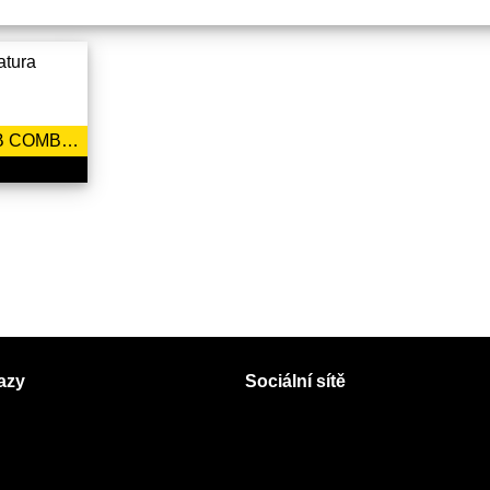
BRAUN SERIES 3 21B COMBIPACK
azy
Sociální sítě
Facebook
Instagram
 servisy na Plzeňsku
Twitter