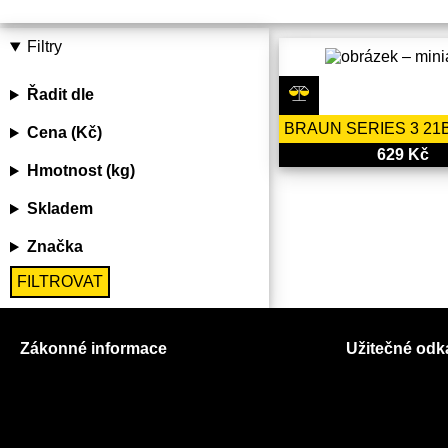
Filtry
Řadit dle
Cena (Kč)
629 Kč
Hmotnost (kg)
Skladem
Značka
FILTROVAT
Zákonné informace
Užitečné odk
Prohlášení o použití cookies
O nás
Všeobecné obchodní podmínky
Ceník služeb
Reklamační řád
Autorizované