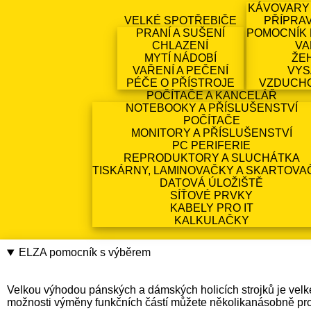
KÁVOVARY
VELKÉ SPOTŘEBIČE
PŘÍPRA
PRANÍ A SUŠENÍ
POMOCNÍK 
CHLAZENÍ
VA
MYTÍ NÁDOBÍ
ŽE
VAŘENÍ A PEČENÍ
VYS
PÉČE O PŘÍSTROJE
VZDUCH
POČÍTAČE A KANCELÁŘ
NOTEBOOKY A PŘÍSLUŠENSTVÍ
POČÍTAČE
MONITORY A PŘÍSLUŠENSTVÍ
PC PERIFERIE
REPRODUKTORY A SLUCHÁTKA
TISKÁRNY, LAMINOVAČKY A SKARTOVA
DATOVÁ ÚLOŽIŠTĚ
SÍŤOVÉ PRVKY
KABELY PRO IT
KALKULAČKY
ELZA pomocník s výběrem
Velkou výhodou pánských a dámských holicích strojků je velké mn
možnosti výměny funkčních částí můžete několikanásobně prod