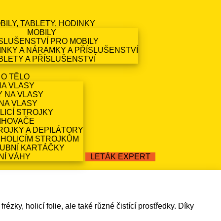
BILY, TABLETY, HODINKY
MOBILY
SLUŠENSTVÍ PRO MOBILY
NKY A NÁRAMKY A PŘÍSLUŠENSTVÍ
BLETY A PŘÍSLUŠENSTVÍ
 O TĚLO
NA VLASY
Y NA VLASY
NA VLASY
LICÍ STROJKY
IHOVAČE
ROJKY A DEPILÁTORY
 HOLICÍM STROJKŮM
ZUBNÍ KARTÁČKY
NÍ VÁHY
LETÁK EXPERT
ky, holicí folie, ale také různé čistící prostředky. Díky