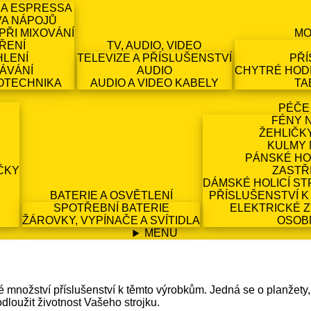
 A ESPRESSA
VA NÁPOJŮ
PŘI MIXOVÁNÍ
MO
ŘENÍ
TV, AUDIO, VIDEO
HLENÍ
TELEVIZE A PŘÍSLUŠENSTVÍ
PŘÍ
ÁVÁNÍ
AUDIO
CHYTRÉ HODI
OTECHNIKA
AUDIO A VIDEO KABELY
TA
PÉČE
FÉNY 
ŽEHLIČK
KULMY 
PÁNSKÉ HO
ČKY
ZASTŘ
DÁMSKÉ HOLICÍ ST
BATERIE A OSVĚTLENÍ
PŘÍSLUŠENSTVÍ K
SPOTŘEBNÍ BATERIE
ELEKTRICKÉ 
ŽÁROVKY, VYPÍNAČE A SVÍTIDLA
OSOB
MENU
ožství příslušenství k těmto výrobkům. Jedná se o planžety, fréz
loužit životnost Vašeho strojku.