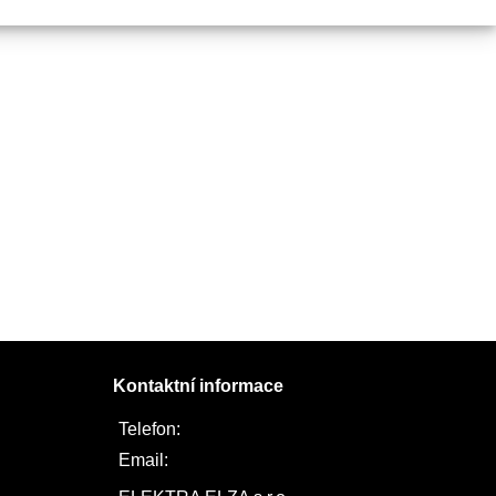
Kontaktní informace
Telefon:
722 744 094
Email:
obchod@elektraelza.cz