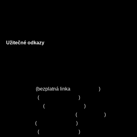
Všeobecné obchodní podmínky
Reklamační řád
GDPR
Užitečné odkazy
O nás
Ceník služeb
Autorizované servisy na Plzeňsku
Kuchyně ELZA
Servis Miele
(bezplatná linka
800 643 531
)
Servis Bosch
(
+420 251 095 043
)
Servis Siemens
(
+420 251 095 042
)
Zákaznické centrum Electrolux
(
261 302 261
)
Servis Sony
(
+420 272 650 240
)
Servis LORD
(
+420 725 781 964
)