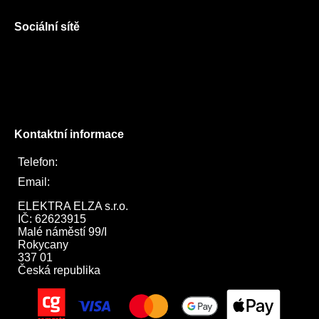
Sociální sítě
Facebook
Instagram
Twitter
Kontaktní informace
Telefon:
722 744 094
Email:
obchod@elektraelza.cz
ELEKTRA ELZA s.r.o.

IČ: 62623915

Malé náměstí 99/I

Rokycany

337 01

Česká republika