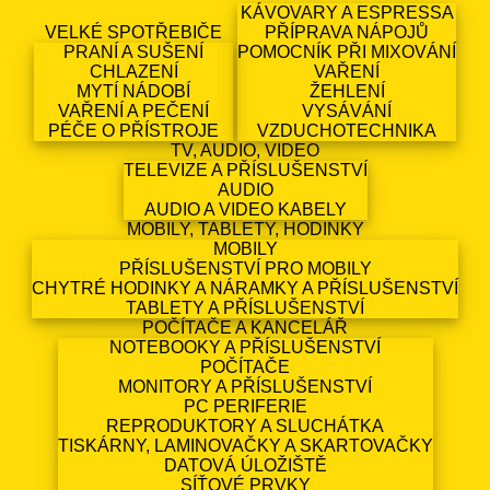
KÁVOVARY A ESPRESSA
VELKÉ SPOTŘEBIČE
PŘÍPRAVA NÁPOJŮ
PRANÍ A SUŠENÍ
POMOCNÍK PŘI MIXOVÁNÍ
CHLAZENÍ
VAŘENÍ
MYTÍ NÁDOBÍ
ŽEHLENÍ
VAŘENÍ A PEČENÍ
VYSÁVÁNÍ
PÉČE O PŘÍSTROJE
VZDUCHOTECHNIKA
TV, AUDIO, VIDEO
TELEVIZE A PŘÍSLUŠENSTVÍ
AUDIO
AUDIO A VIDEO KABELY
MOBILY, TABLETY, HODINKY
MOBILY
PŘÍSLUŠENSTVÍ PRO MOBILY
CHYTRÉ HODINKY A NÁRAMKY A PŘÍSLUŠENSTVÍ
TABLETY A PŘÍSLUŠENSTVÍ
POČÍTAČE A KANCELÁŘ
NOTEBOOKY A PŘÍSLUŠENSTVÍ
POČÍTAČE
MONITORY A PŘÍSLUŠENSTVÍ
PC PERIFERIE
REPRODUKTORY A SLUCHÁTKA
TISKÁRNY, LAMINOVAČKY A SKARTOVAČKY
DATOVÁ ÚLOŽIŠTĚ
SÍŤOVÉ PRVKY