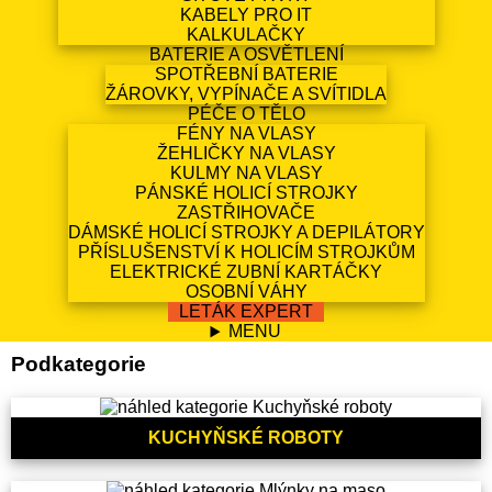
KABELY PRO IT
KALKULAČKY
BATERIE A OSVĚTLENÍ
SPOTŘEBNÍ BATERIE
ŽÁROVKY, VYPÍNAČE A SVÍTIDLA
PÉČE O TĚLO
FÉNY NA VLASY
ŽEHLIČKY NA VLASY
KULMY NA VLASY
PÁNSKÉ HOLICÍ STROJKY
ZASTŘIHOVAČE
DÁMSKÉ HOLICÍ STROJKY A DEPILÁTORY
PŘÍSLUŠENSTVÍ K HOLICÍM STROJKŮM
ELEKTRICKÉ ZUBNÍ KARTÁČKY
OSOBNÍ VÁHY
LETÁK EXPERT
MENU
Podkategorie
KUCHYŇSKÉ ROBOTY