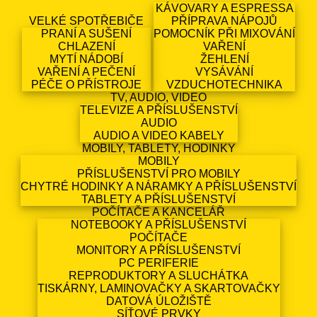
KÁVOVARY A ESPRESSA
VELKÉ SPOTŘEBIČE
PŘÍPRAVA NÁPOJŮ
PRANÍ A SUŠENÍ
POMOCNÍK PŘI MIXOVÁNÍ
CHLAZENÍ
VAŘENÍ
MYTÍ NÁDOBÍ
ŽEHLENÍ
VAŘENÍ A PEČENÍ
VYSÁVÁNÍ
PÉČE O PŘÍSTROJE
VZDUCHOTECHNIKA
TV, AUDIO, VIDEO
TELEVIZE A PŘÍSLUŠENSTVÍ
AUDIO
AUDIO A VIDEO KABELY
MOBILY, TABLETY, HODINKY
MOBILY
PŘÍSLUŠENSTVÍ PRO MOBILY
CHYTRÉ HODINKY A NÁRAMKY A PŘÍSLUŠENSTVÍ
TABLETY A PŘÍSLUŠENSTVÍ
POČÍTAČE A KANCELÁŘ
NOTEBOOKY A PŘÍSLUŠENSTVÍ
POČÍTAČE
MONITORY A PŘÍSLUŠENSTVÍ
PC PERIFERIE
REPRODUKTORY A SLUCHÁTKA
TISKÁRNY, LAMINOVAČKY A SKARTOVAČKY
DATOVÁ ÚLOŽIŠTĚ
SÍŤOVÉ PRVKY