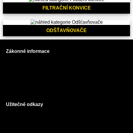
FILTRAČNÍ KONVICE
ODŠŤAVŇOVAČE
Zákonné informace
Prohlášení o použití cookies
Všeobecné obchodní podmínky
Reklamační řád
GDPR
Užitečné odkazy
O nás
Ceník služeb
Autorizované servisy na Plzeňsku