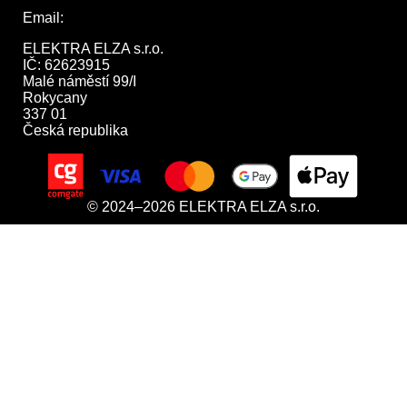
Email:
obchod@elektraelza.cz
ELEKTRA ELZA s.r.o.

IČ: 62623915

Malé náměstí 99/I

Rokycany

337 01

Česká republika
© 2024–2026 ELEKTRA ELZA s.r.o.