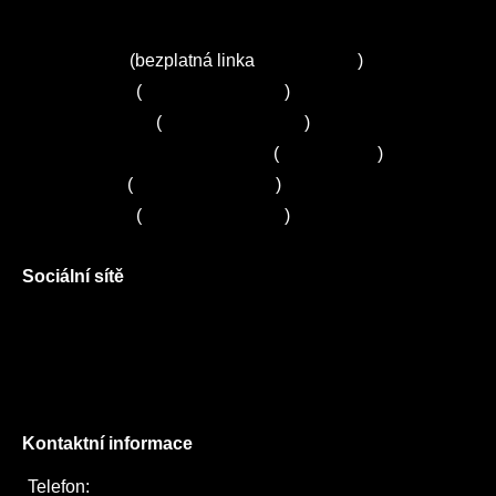
Kuchyně ELZA
Servis Miele
(bezplatná linka
800 643 531
)
Servis Bosch
(
+420 251 095 043
)
Servis Siemens
(
+420 251 095 042
)
Zákaznické centrum Electrolux
(
261 302 261
)
Servis Sony
(
+420 272 650 240
)
Servis LORD
(
+420 725 781 964
)
Sociální sítě
Facebook
Instagram
Twitter
Kontaktní informace
Telefon:
722 744 094