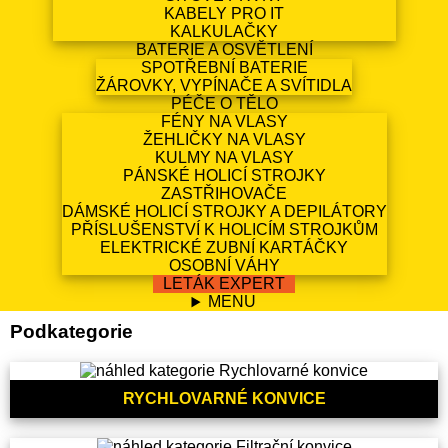
KABELY PRO IT
KALKULAČKY
BATERIE A OSVĚTLENÍ
SPOTŘEBNÍ BATERIE
ŽÁROVKY, VYPÍNAČE A SVÍTIDLA
PÉČE O TĚLO
FÉNY NA VLASY
ŽEHLIČKY NA VLASY
KULMY NA VLASY
PÁNSKÉ HOLICÍ STROJKY
ZASTŘIHOVAČE
DÁMSKÉ HOLICÍ STROJKY A DEPILÁTORY
PŘÍSLUŠENSTVÍ K HOLICÍM STROJKŮM
ELEKTRICKÉ ZUBNÍ KARTÁČKY
OSOBNÍ VÁHY
LETÁK EXPERT
MENU
Podkategorie
RYCHLOVARNÉ KONVICE