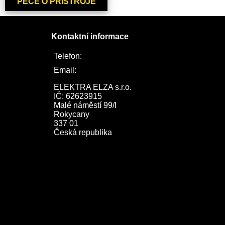
PÉČE O PŘÍSTROJE
Kontaktní informace
Telefon:
722 744 094
Email:
obchod@elektraelza.cz
ELEKTRA ELZA s.r.o.

IČ: 62623915

Malé náměstí 99/I

Rokycany

337 01

Česká republika