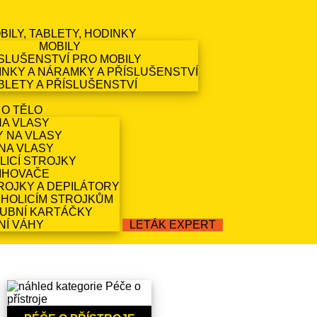
BILY, TABLETY, HODINKY
MOBILY
SLUŠENSTVÍ PRO MOBILY
NKY A NÁRAMKY A PŘÍSLUŠENSTVÍ
BLETY A PŘÍSLUŠENSTVÍ
 O TĚLO
NA VLASY
Y NA VLASY
NA VLASY
LICÍ STROJKY
IHOVAČE
ROJKY A DEPILÁTORY
 HOLICÍM STROJKŮM
ZUBNÍ KARTÁČKY
NÍ VÁHY
LETÁK EXPERT