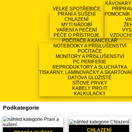
KÁVOVARY
VELKÉ SPOTŘEBIČE
PŘÍPRA
PRANÍ A SUŠENÍ
POMOCNÍK 
CHLAZENÍ
VA
MYTÍ NÁDOBÍ
ŽE
VAŘENÍ A PEČENÍ
VYS
PÉČE O PŘÍSTROJE
VZDUCH
POČÍTAČE A KANCELÁŘ
NOTEBOOKY A PŘÍSLUŠENSTVÍ
POČÍTAČE
MONITORY A PŘÍSLUŠENSTVÍ
PC PERIFERIE
REPRODUKTORY A SLUCHÁTKA
TISKÁRNY, LAMINOVAČKY A SKARTOVA
DATOVÁ ÚLOŽIŠTĚ
SÍŤOVÉ PRVKY
KABELY PRO IT
KALKULAČKY
Podkategorie
CHLAZENÍ