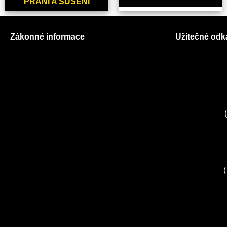
PRANÍ A SUŠENÍ
Zákonné informace
Užitečné odk
Prohlášení o použití cookies
O nás
Všeobecné obchodní podmínky
Ceník služeb
Reklamační řád
Autorizované
GDPR
Kuchyně EL
Servis Miele
(
Servis Bosch
Servis Sieme
Zákaznické c
Servis Sony
(
Servis LORD