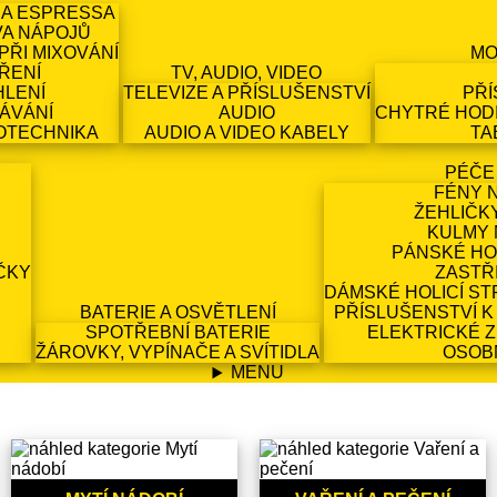
 A ESPRESSA
VA NÁPOJŮ
PŘI MIXOVÁNÍ
MO
ŘENÍ
TV, AUDIO, VIDEO
HLENÍ
TELEVIZE A PŘÍSLUŠENSTVÍ
PŘÍ
ÁVÁNÍ
AUDIO
CHYTRÉ HODI
OTECHNIKA
AUDIO A VIDEO KABELY
TA
PÉČE
FÉNY 
ŽEHLIČK
KULMY 
PÁNSKÉ HO
ČKY
ZASTŘ
DÁMSKÉ HOLICÍ ST
BATERIE A OSVĚTLENÍ
PŘÍSLUŠENSTVÍ K
SPOTŘEBNÍ BATERIE
ELEKTRICKÉ 
ŽÁROVKY, VYPÍNAČE A SVÍTIDLA
OSOB
MENU