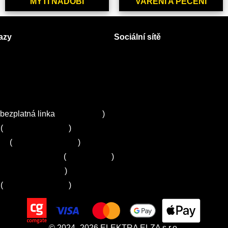
MYTÍ NÁDOBÍ
VAŘENÍ A PEČENÍ
azy
Sociální sítě
Facebook
Instagram
 servisy na Plzeňsku
Twitter
ZA
bezplatná linka
800 643 531
)
(
+420 251 095 043
)
ns
(
+420 251 095 042
)
entrum Electrolux
(
261 302 261
)
+420 272 650 240
)
(
+420 725 781 964
)
© 2024–2026 ELEKTRA ELZA s.r.o.