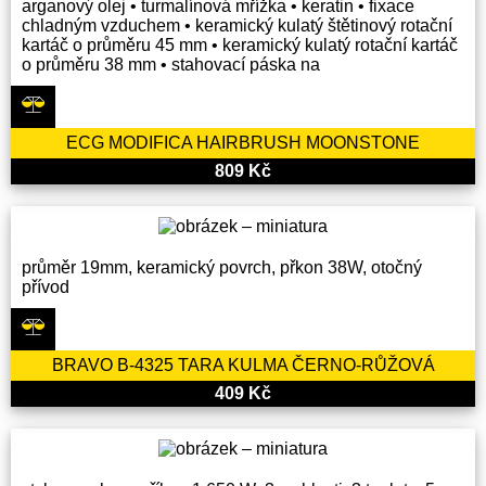
arganový olej • turmalínová mřížka • keratin • fixace
chladným vzduchem • keramický kulatý štětinový rotační
kartáč o průměru 45 mm • keramický kulatý rotační kartáč
o průměru 38 mm • stahovací páska na
ECG MODIFICA HAIRBRUSH MOONSTONE
809 Kč
průměr 19mm, keramický povrch, přkon 38W, otočný
přívod
BRAVO B-4325 TARA KULMA ČERNO-RŮŽOVÁ
409 Kč