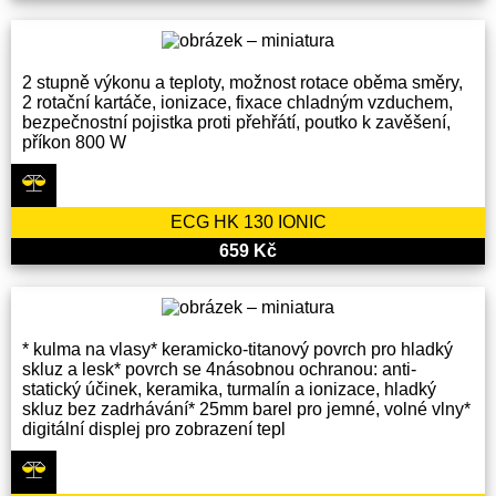
2 stupně výkonu a teploty, možnost rotace oběma směry,
2 rotační kartáče, ionizace, fixace chladným vzduchem,
bezpečnostní pojistka proti přehřátí, poutko k zavěšení,
příkon 800 W
ECG HK 130 IONIC
659 Kč
* kulma na vlasy* keramicko-titanový povrch pro hladký
skluz a lesk* povrch se 4násobnou ochranou: anti-
statický účinek, keramika, turmalín a ionizace, hladký
skluz bez zadrhávání* 25mm barel pro jemné, volné vlny*
digitální displej pro zobrazení tepl