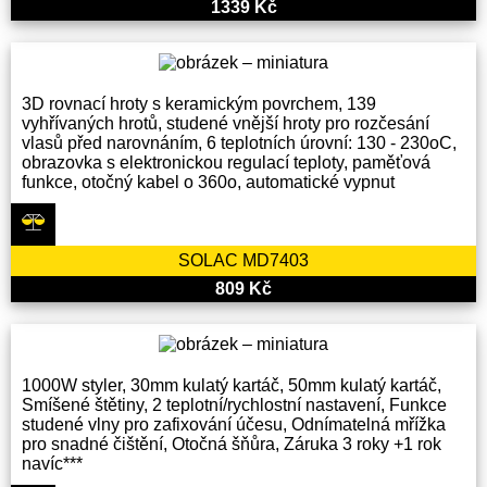
1339 Kč
3D rovnací hroty s keramickým povrchem, 139
vyhřívaných hrotů, studené vnější hroty pro rozčesání
vlasů před narovnáním, 6 teplotních úrovní: 130 - 230oC,
obrazovka s elektronickou regulací teploty, paměťová
funkce, otočný kabel o 360o, automatické vypnut
SOLAC MD7403
809 Kč
1000W styler, 30mm kulatý kartáč, 50mm kulatý kartáč,
Smíšené štětiny, 2 teplotní/rychlostní nastavení, Funkce
studené vlny pro zafixování účesu, Odnímatelná mřížka
pro snadné čištění, Otočná šňůra, Záruka 3 roky +1 rok
navíc***