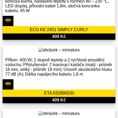
kónická kulma, nastavení teploty v rozmezí 80 – 230 °C,
LED displej, přívodní kabel 1,8m, otočná koncovka
kabelu, 45 W
ECG KE 2451 SIMPLY CURLY
409 Kč
Příkon: 400 W; 2 stupně teploty a 2 rychlosti proudění
vzduchu; Příslušenství: 2 tvarovací kartáče (malý - průměr
16 mm, velký - průměr 19 mm); Úroveň akustického hluku
77 dB (A); Délka napájecího kabelu 1,8 m
ETA 032890030
409 Kč