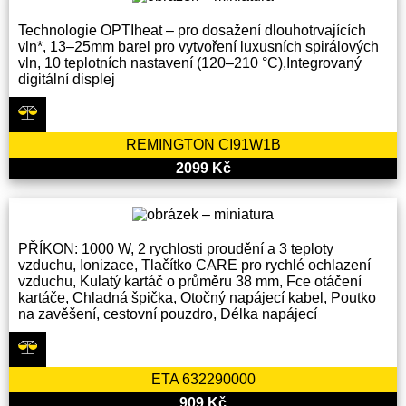
Technologie OPTIheat – pro dosažení dlouhotrvajících
vln*, 13–25mm barel pro vytvoření luxusních spirálových
vln, 10 teplotních nastavení (120–210 °C),Integrovaný
digitální displej
REMINGTON CI91W1B
2099 Kč
PŘÍKON: 1000 W, 2 rychlosti proudění a 3 teploty
vzduchu, Ionizace, Tlačítko CARE pro rychlé ochlazení
vzduchu, Kulatý kartáč o průměru 38 mm, Fce otáčení
kartáče, Chladná špička, Otočný napájecí kabel, Poutko
na zavěšení, cestovní pouzdro, Délka napájecí
ETA 632290000
909 Kč