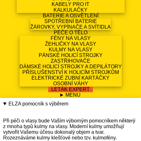
KABELY PRO IT
KALKULAČKY
BATERIE A OSVĚTLENÍ
SPOTŘEBNÍ BATERIE
ŽÁROVKY, VYPÍNAČE A SVÍTIDLA
PÉČE O TĚLO
FÉNY NA VLASY
ŽEHLIČKY NA VLASY
KULMY NA VLASY
PÁNSKÉ HOLICÍ STROJKY
ZASTŘIHOVAČE
DÁMSKÉ HOLICÍ STROJKY A DEPILÁTORY
PŘÍSLUŠENSTVÍ K HOLICÍM STROJKŮM
ELEKTRICKÉ ZUBNÍ KARTÁČKY
OSOBNÍ VÁHY
LETÁK EXPERT
MENU
ELZA pomocník s výběrem
Při péči o vlasy bude Vaším výborným pomocníkem některý
z mnoha typů kulmy na vlasy. Moderní kulmy umožňují
vytvořit Vašemu účesu dokonalý objem a tvar.
Rozeznáváme kulmy klešťové nebo tzv. kulmofény.