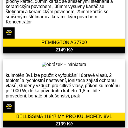
plochý kartáč, 50mm kartáč se smíšenými štětinami a
keramickým povrchem , 38mm výsuvný kartáč se
štětinami a keramickým povrchem, 25mm kartáč se
smíšenými štětinami a keramickým povrchem,
Koncentrátor
REMINGTON AS7700
2149 Kč
kulmofén 8v1 lze použít k vyfoukání i úpravě vlasů, 2
teplotní a rychlostní nastavení, ionizace zajistí ochranu
vlasů, studený vzduch pro citlivé vlasy, příkon kulmofénu
je 1000 W, délka přívodního kabelu: 1,8 m, bílé
provedení, bohaté příslušenství, prak
BELLISSIMA 11847 MY PRO KULMOFÉN 8V1
2139 Kč