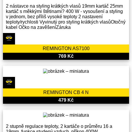
2 nástavce na styling krátkých vlasů 19mm kartáč 25mm
kartáč s měkkými štětinami? 400 W - vysoušení a styling
v jednom, bez příliš vysoké teploty 2 nastavení
teploty/rychlosti Vyvinutý pro styling krátkých vlasůOtočný
kabel Očko na zavěšeníZáruka
REMINGTON AS7100
769 Kč
REMINGTON CB 4 N
479 Kč
2 stupně regulace teploty, 2 kartáče o průměru 16 a
19mm, funkce studený vzduch, příkon 400W