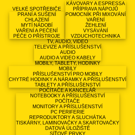
KÁVOVARY A ESPRESSA
VELKÉ SPOTŘEBIČE
PŘÍPRAVA NÁPOJŮ
PRANÍ A SUŠENÍ
POMOCNÍK PŘI MIXOVÁNÍ
CHLAZENÍ
VAŘENÍ
MYTÍ NÁDOBÍ
ŽEHLENÍ
VAŘENÍ A PEČENÍ
VYSÁVÁNÍ
PÉČE O PŘÍSTROJE
VZDUCHOTECHNIKA
TV, AUDIO, VIDEO
TELEVIZE A PŘÍSLUŠENSTVÍ
AUDIO
AUDIO A VIDEO KABELY
MOBILY, TABLETY, HODINKY
MOBILY
PŘÍSLUŠENSTVÍ PRO MOBILY
CHYTRÉ HODINKY A NÁRAMKY A PŘÍSLUŠENSTVÍ
TABLETY A PŘÍSLUŠENSTVÍ
POČÍTAČE A KANCELÁŘ
NOTEBOOKY A PŘÍSLUŠENSTVÍ
POČÍTAČE
MONITORY A PŘÍSLUŠENSTVÍ
PC PERIFERIE
REPRODUKTORY A SLUCHÁTKA
TISKÁRNY, LAMINOVAČKY A SKARTOVAČKY
DATOVÁ ÚLOŽIŠTĚ
SÍŤOVÉ PRVKY