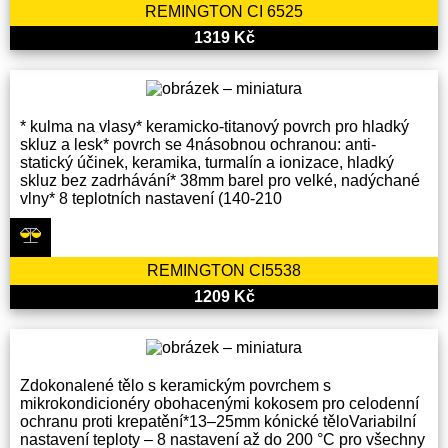
REMINGTON CI 6525
1319 Kč
* kulma na vlasy* keramicko-titanový povrch pro hladký
skluz a lesk* povrch se 4násobnou ochranou: anti-
statický účinek, keramika, turmalín a ionizace, hladký
skluz bez zadrhávání* 38mm barel pro velké, nadýchané
vlny* 8 teplotních nastavení (140-210
REMINGTON CI5538
1209 Kč
Zdokonalené tělo s keramickým povrchem s
mikrokondicionéry obohacenými kokosem pro celodenní
ochranu proti krepatění*13–25mm kónické těloVariabilní
nastavení teploty – 8 nastavení až do 200 °C pro všechny