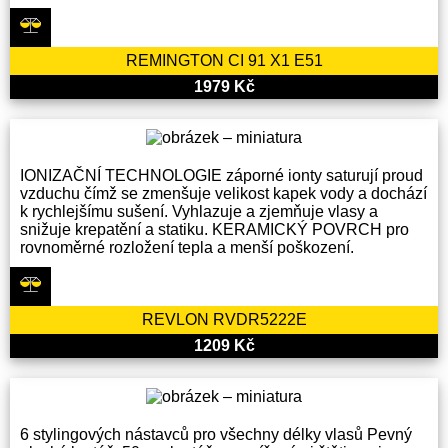
REMINGTON CI 91 X1 E51
1979 Kč
IONIZAČNÍ TECHNOLOGIE záporné ionty saturují proud
vzduchu čímž se zmenšuje velikost kapek vody a dochází
k rychlejšímu sušení. Vyhlazuje a zjemňuje vlasy a
snižuje krepatění a statiku. KERAMICKÝ POVRCH pro
rovnoměrné rozložení tepla a menší poškození.
REVLON RVDR5222E
1209 Kč
6 stylingových nástavců pro všechny délky vlasů Pevný