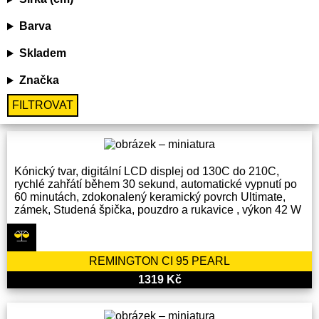
Barva
Skladem
Značka
FILTROVAT
Kónický tvar, digitální LCD displej od 130C do 210C,
rychlé zahřátí během 30 sekund, automatické vypnutí po
60 minutách, zdokonalený keramický povrch Ultimate,
zámek, Studená špička, pouzdro a rukavice , výkon 42 W
REMINGTON CI 95 PEARL
1319 Kč