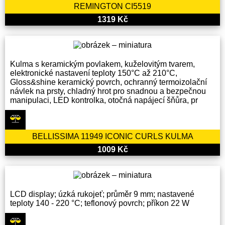
REMINGTON CI5519
1319 Kč
Kulma s keramickým povlakem, kuželovitým tvarem,
elektronické nastavení teploty 150°C až 210°C,
Gloss&shine keramický povrch, ochranný termoizolační
návlek na prsty, chladný hrot pro snadnou a bezpečnou
manipulaci, LED kontrolka, otočná napájecí šňůra, pr
BELLISSIMA 11949 ICONIC CURLS KULMA
1009 Kč
LCD display; úzká rukojeť; průměr 9 mm; nastavené
teploty 140 - 220 °C; teflonový povrch; příkon 22 W