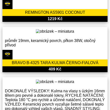
REMINGTON AS5901 COCONUT
1219 Kč
průměr 19mm, keramický povrch, přkon 38W, otočný
přívod
BRAVO B-4325 TARA KULMA ČERNO-FIALOVÁ
409 Kč
DOKONALÉ VÝSLEDKY: Kulma na vlasy s úzkým 16mm
tělem pro pevné a dokonalé lokny, RYCHLÉ NATÁČENÍ:
Teplota 180 °C pro rychlé a účinné natáčení, DOKONALÝ
VZHLED: Keramický povrch vyzařuje šetrné sálavé teplo
pro dokonalý vzhled vašich vlasů, SNADNÝ STYLING: