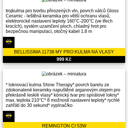
trojkulma pro tvorbu přirozených vln, povrch válců Gloss
Ceramic - leštěná keramika pro větší ochranu vlasů,
elektronické nastavení teploty 160°C-200°C (ve třech
krocích), systém uzamčení ploch, chladný hrot pro
bezpečnou manipulaci, otočný kabel 1.8 m
BELLISSIMA 11738 MY PRO KULMA NA VLASY
999 Kč
* loknovací kulma Shine Therapy* povrch barelu ze
zdokonalené keramiky napuštěné arganovým olejem pro
překrásně lesklé vlasy* kónický tvar pro spirálové lokny*
max. teplota 210°C* 8 možností nastavení teploty* rychlé
zahřátí do 30 sekund* vypínač/ko
REMINGTON CI 53W