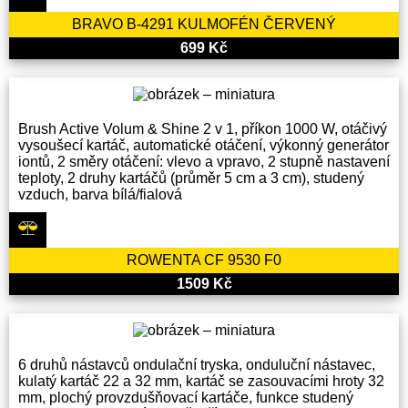
BRAVO B-4291 KULMOFÉN ČERVENÝ
699 Kč
Brush Active Volum & Shine 2 v 1, příkon 1000 W, otáčivý
vysoušecí kartáč, automatické otáčení, výkonný generátor
iontů, 2 směry otáčení: vlevo a vpravo, 2 stupně nastavení
teploty, 2 druhy kartáčů (průměr 5 cm a 3 cm), studený
vzduch, barva bílá/fialová
ROWENTA CF 9530 F0
1509 Kč
6 druhů nástavců ondulační tryska, onduluční nástavec,
kulatý kartáč 22 a 32 mm, kartáč se zasouvacími hroty 32
mm, plochý provzdušňovací kartáče, funkce studený