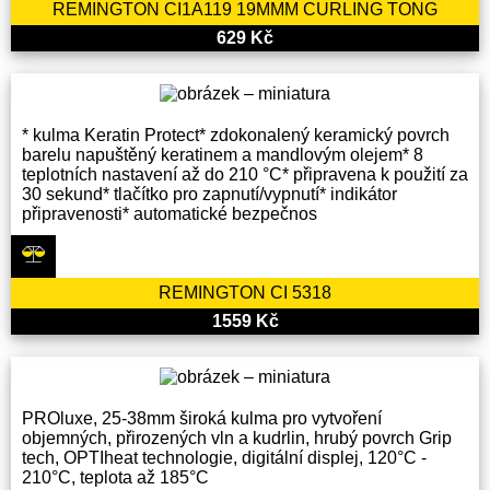
REMINGTON CI1A119 19MMM CURLING TONG
629 Kč
* kulma Keratin Protect* zdokonalený keramický povrch
barelu napuštěný keratinem a mandlovým olejem* 8
teplotních nastavení až do 210 °C* připravena k použití za
30 sekund* tlačítko pro zapnutí/vypnutí* indikátor
připravenosti* automatické bezpečnos
REMINGTON CI 5318
1559 Kč
PROluxe, 25-38mm široká kulma pro vytvoření
objemných, přirozených vln a kudrlin, hrubý povrch Grip
tech, OPTIheat technologie, digitální displej, 120°C -
210°C, teplota až 185°C