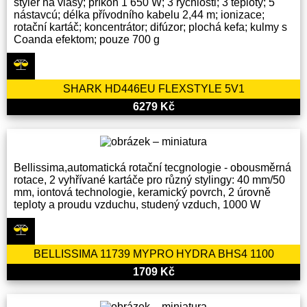
styler na vlasy; příkon 1 650 W; 3 rychlosti; 3 teploty; 5
nástavcú; délka přívodního kabelu 2,44 m; ionizace;
rotační kartáč; koncentrátor; difúzor; plochá kefa; kulmy s
Coanda efektom; pouze 700 g
SHARK HD446EU FLEXSTYLE 5V1
6279 Kč
Bellissima,automatická rotační tecgnologie - obousměrná
rotace, 2 vyhřívané kartáče pro různý stylingy: 40 mm/50
mm, iontová technologie, keramický povrch, 2 úrovně
teploty a proudu vzduchu, studený vzduch, 1000 W
BELLISSIMA 11739 MYPRO HYDRA BHS4 1100
1709 Kč