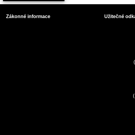
Zákonné informace
Užitečné odk
Prohlášení o použití cookies
O nás
Všeobecné obchodní podmínky
Ceník služeb
Reklamační řád
Autorizované
GDPR
Kuchyně EL
Servis Miele
(
Servis Bosch
Servis Sieme
Zákaznické c
Servis Sony
(
Servis LORD