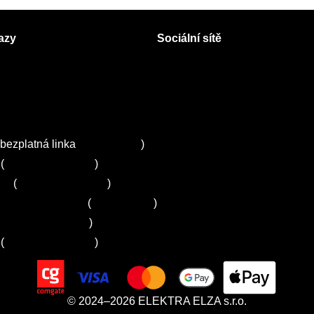
azy
Sociální sítě
Facebook
Instagram
 servisy na Plzeňsku
Twitter
ZA
bezplatná linka
800 643 531
)
(
+420 251 095 043
)
ns
(
+420 251 095 042
)
entrum Electrolux
(
261 302 261
)
+420 272 650 240
)
(
+420 725 781 964
)
© 2024–2026 ELEKTRA ELZA s.r.o.