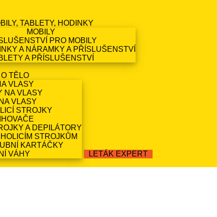
BILY, TABLETY, HODINKY
MOBILY
SLUŠENSTVÍ PRO MOBILY
NKY A NÁRAMKY A PŘÍSLUŠENSTVÍ
BLETY A PŘÍSLUŠENSTVÍ
 O TĚLO
NA VLASY
Y NA VLASY
NA VLASY
LICÍ STROJKY
IHOVAČE
ROJKY A DEPILÁTORY
 HOLICÍM STROJKŮM
ZUBNÍ KARTÁČKY
NÍ VÁHY
LETÁK EXPERT