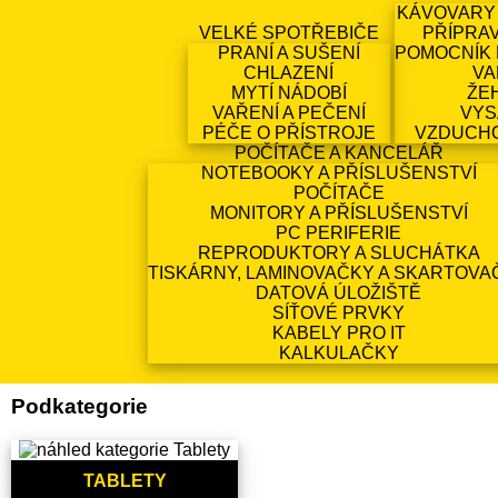
KÁVOVARY
VELKÉ SPOTŘEBIČE
PŘÍPRA
PRANÍ A SUŠENÍ
POMOCNÍK 
CHLAZENÍ
VA
MYTÍ NÁDOBÍ
ŽE
VAŘENÍ A PEČENÍ
VYS
PÉČE O PŘÍSTROJE
VZDUCH
POČÍTAČE A KANCELÁŘ
NOTEBOOKY A PŘÍSLUŠENSTVÍ
POČÍTAČE
MONITORY A PŘÍSLUŠENSTVÍ
PC PERIFERIE
REPRODUKTORY A SLUCHÁTKA
TISKÁRNY, LAMINOVAČKY A SKARTOVA
DATOVÁ ÚLOŽIŠTĚ
SÍŤOVÉ PRVKY
KABELY PRO IT
KALKULAČKY
Podkategorie
TABLETY