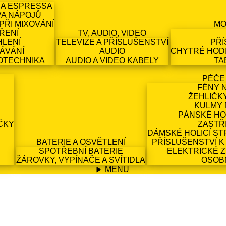
 A ESPRESSA
VA NÁPOJŮ
PŘI MIXOVÁNÍ
MO
ŘENÍ
TV, AUDIO, VIDEO
HLENÍ
TELEVIZE A PŘÍSLUŠENSTVÍ
PŘÍ
ÁVÁNÍ
AUDIO
CHYTRÉ HODI
OTECHNIKA
AUDIO A VIDEO KABELY
TA
PÉČE
FÉNY 
ŽEHLIČK
KULMY 
PÁNSKÉ HO
ČKY
ZASTŘ
DÁMSKÉ HOLICÍ ST
BATERIE A OSVĚTLENÍ
PŘÍSLUŠENSTVÍ K
SPOTŘEBNÍ BATERIE
ELEKTRICKÉ 
ŽÁROVKY, VYPÍNAČE A SVÍTIDLA
OSOB
MENU