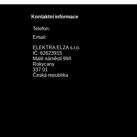
Kontaktní informace
Telefon:
722 744 094
Email:
obchod@elektraelza.cz
ELEKTRA ELZA s.r.o.

IČ: 62623915

Malé náměstí 99/I

Rokycany

337 01

Česká republika