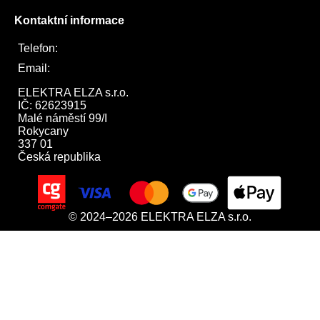
Kontaktní informace
Telefon:
722 744 094
Email:
obchod@elektraelza.cz
ELEKTRA ELZA s.r.o.

IČ: 62623915

Malé náměstí 99/I

Rokycany

337 01

Česká republika
© 2024–2026 ELEKTRA ELZA s.r.o.