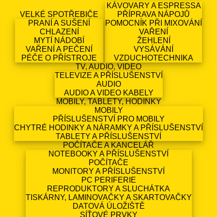
KÁVOVARY A ESPRESSA
VELKÉ SPOTŘEBIČE
PŘÍPRAVA NÁPOJŮ
PRANÍ A SUŠENÍ
POMOCNÍK PŘI MIXOVÁNÍ
CHLAZENÍ
VAŘENÍ
MYTÍ NÁDOBÍ
ŽEHLENÍ
VAŘENÍ A PEČENÍ
VYSÁVÁNÍ
PÉČE O PŘÍSTROJE
VZDUCHOTECHNIKA
TV, AUDIO, VIDEO
TELEVIZE A PŘÍSLUŠENSTVÍ
AUDIO
AUDIO A VIDEO KABELY
MOBILY, TABLETY, HODINKY
MOBILY
PŘÍSLUŠENSTVÍ PRO MOBILY
CHYTRÉ HODINKY A NÁRAMKY A PŘÍSLUŠENSTVÍ
TABLETY A PŘÍSLUŠENSTVÍ
POČÍTAČE A KANCELÁŘ
NOTEBOOKY A PŘÍSLUŠENSTVÍ
POČÍTAČE
MONITORY A PŘÍSLUŠENSTVÍ
PC PERIFERIE
REPRODUKTORY A SLUCHÁTKA
TISKÁRNY, LAMINOVAČKY A SKARTOVAČKY
DATOVÁ ÚLOŽIŠTĚ
SÍŤOVÉ PRVKY