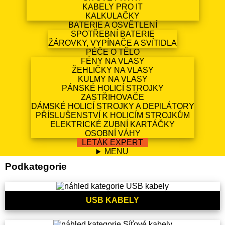
KABELY PRO IT
KALKULAČKY
BATERIE A OSVĚTLENÍ
SPOTŘEBNÍ BATERIE
ŽÁROVKY, VYPÍNAČE A SVÍTIDLA
PÉČE O TĚLO
FÉNY NA VLASY
ŽEHLIČKY NA VLASY
KULMY NA VLASY
PÁNSKÉ HOLICÍ STROJKY
ZASTŘIHOVAČE
DÁMSKÉ HOLICÍ STROJKY A DEPILÁTORY
PŘÍSLUŠENSTVÍ K HOLICÍM STROJKŮM
ELEKTRICKÉ ZUBNÍ KARTÁČKY
OSOBNÍ VÁHY
LETÁK EXPERT
MENU
Podkategorie
USB KABELY