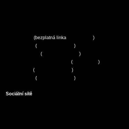
O nás
Ceník služeb
Autorizované servisy na Plzeňsku
Kuchyně ELZA
Servis Miele
(bezplatná linka
800 643 531
)
Servis Bosch
(
+420 251 095 043
)
Servis Siemens
(
+420 251 095 042
)
Zákaznické centrum Electrolux
(
261 302 261
)
Servis Sony
(
+420 272 650 240
)
Servis LORD
(
+420 725 781 964
)
Sociální sítě
Facebook
Instagram
Twitter