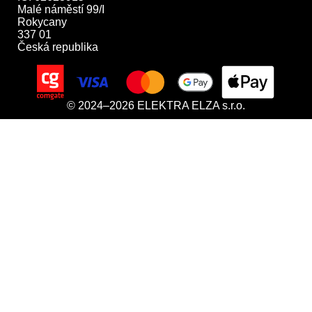
Malé náměstí 99/I

Rokycany

337 01

Česká republika
© 2024–2026 ELEKTRA ELZA s.r.o.