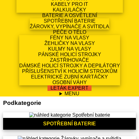
KABELY PRO IT
KALKULAČKY
BATERIE A OSVĚTLENÍ
SPOTŘEBNÍ BATERIE
ŽÁROVKY, VYPÍNAČE A SVÍTIDLA
PÉČE O TĚLO
FÉNY NA VLASY
ŽEHLIČKY NA VLASY
KULMY NA VLASY
PÁNSKÉ HOLICÍ STROJKY
ZASTŘIHOVAČE
DÁMSKÉ HOLICÍ STROJKY A DEPILÁTORY
PŘÍSLUŠENSTVÍ K HOLICÍM STROJKŮM
ELEKTRICKÉ ZUBNÍ KARTÁČKY
OSOBNÍ VÁHY
LETÁK EXPERT
MENU
Podkategorie
SPOTŘEBNÍ BATERIE