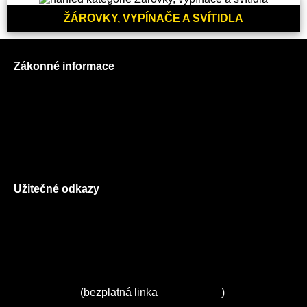
ŽÁROVKY, VYPÍNAČE A SVÍTIDLA
Zákonné informace
Prohlášení o použití cookies
Všeobecné obchodní podmínky
Reklamační řád
GDPR
Užitečné odkazy
O nás
Ceník služeb
Autorizované servisy na Plzeňsku
Kuchyně ELZA
Servis Miele
(bezplatná linka
800 643 531
)