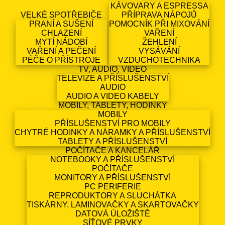
KÁVOVARY A ESPRESSA
VELKÉ SPOTŘEBIČE
PŘÍPRAVA NÁPOJŮ
PRANÍ A SUŠENÍ
POMOCNÍK PŘI MIXOVÁNÍ
CHLAZENÍ
VAŘENÍ
MYTÍ NÁDOBÍ
ŽEHLENÍ
VAŘENÍ A PEČENÍ
VYSÁVÁNÍ
PÉČE O PŘÍSTROJE
VZDUCHOTECHNIKA
TV, AUDIO, VIDEO
TELEVIZE A PŘÍSLUŠENSTVÍ
AUDIO
AUDIO A VIDEO KABELY
MOBILY, TABLETY, HODINKY
MOBILY
PŘÍSLUŠENSTVÍ PRO MOBILY
CHYTRÉ HODINKY A NÁRAMKY A PŘÍSLUŠENSTVÍ
TABLETY A PŘÍSLUŠENSTVÍ
POČÍTAČE A KANCELÁŘ
NOTEBOOKY A PŘÍSLUŠENSTVÍ
POČÍTAČE
MONITORY A PŘÍSLUŠENSTVÍ
PC PERIFERIE
REPRODUKTORY A SLUCHÁTKA
TISKÁRNY, LAMINOVAČKY A SKARTOVAČKY
DATOVÁ ÚLOŽIŠTĚ
SÍŤOVÉ PRVKY