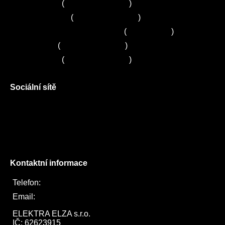
Servis Bosch
(
+420 251 095 043
)
Servis Siemens
(
+420 251 095 042
)
Zákaznické centrum Electrolux
(
261 302 261
)
Servis Sony
(
+420 272 650 240
)
Servis LORD
(
+420 725 781 964
)
Sociální sítě
Facebook
Instagram
Twitter
Kontaktní informace
Telefon:
722 744 094
Email:
obchod@elektraelza.cz
ELEKTRA ELZA s.r.o.

IČ: 62623915
