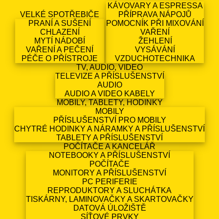
KÁVOVARY A ESPRESSA
VELKÉ SPOTŘEBIČE
PŘÍPRAVA NÁPOJŮ
PRANÍ A SUŠENÍ
POMOCNÍK PŘI MIXOVÁNÍ
CHLAZENÍ
VAŘENÍ
MYTÍ NÁDOBÍ
ŽEHLENÍ
VAŘENÍ A PEČENÍ
VYSÁVÁNÍ
PÉČE O PŘÍSTROJE
VZDUCHOTECHNIKA
TV, AUDIO, VIDEO
TELEVIZE A PŘÍSLUŠENSTVÍ
AUDIO
AUDIO A VIDEO KABELY
MOBILY, TABLETY, HODINKY
MOBILY
PŘÍSLUŠENSTVÍ PRO MOBILY
CHYTRÉ HODINKY A NÁRAMKY A PŘÍSLUŠENSTVÍ
TABLETY A PŘÍSLUŠENSTVÍ
POČÍTAČE A KANCELÁŘ
NOTEBOOKY A PŘÍSLUŠENSTVÍ
POČÍTAČE
MONITORY A PŘÍSLUŠENSTVÍ
PC PERIFERIE
REPRODUKTORY A SLUCHÁTKA
TISKÁRNY, LAMINOVAČKY A SKARTOVAČKY
DATOVÁ ÚLOŽIŠTĚ
SÍŤOVÉ PRVKY