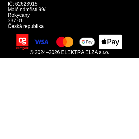
IČ: 62623915

Malé náměstí 99/I

Rokycany

337 01

Česká republika
© 2024–2026 ELEKTRA ELZA s.r.o.