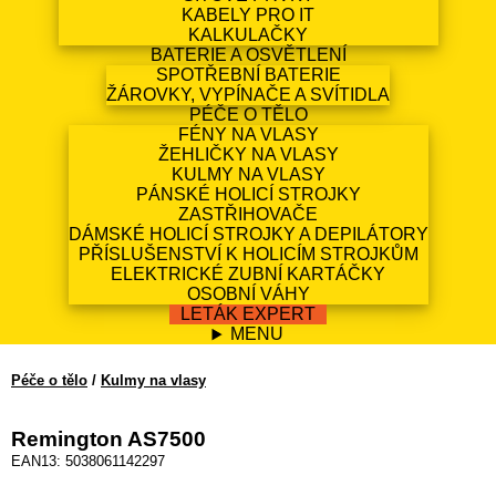
KABELY PRO IT
KALKULAČKY
BATERIE A OSVĚTLENÍ
SPOTŘEBNÍ BATERIE
ŽÁROVKY, VYPÍNAČE A SVÍTIDLA
PÉČE O TĚLO
FÉNY NA VLASY
ŽEHLIČKY NA VLASY
KULMY NA VLASY
PÁNSKÉ HOLICÍ STROJKY
ZASTŘIHOVAČE
DÁMSKÉ HOLICÍ STROJKY A DEPILÁTORY
PŘÍSLUŠENSTVÍ K HOLICÍM STROJKŮM
ELEKTRICKÉ ZUBNÍ KARTÁČKY
OSOBNÍ VÁHY
LETÁK EXPERT
MENU
Péče o tělo
/
Kulmy na vlasy
Remington AS7500
EAN13: 5038061142297