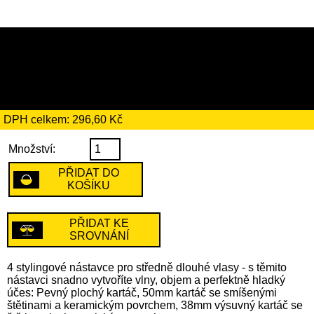
1709 Kč
včetně recyklačního
poplatku ve výši 4 Kč
DPH celkem: 296,60 Kč
Množství:
PŘIDAT DO
KOŠÍKU
PŘIDAT KE
SROVNÁNÍ
4 stylingové nástavce pro středně dlouhé vlasy - s těmito
nástavci snadno vytvoříte vlny, objem a perfektně hladký
účes: Pevný plochý kartáč, 50mm kartáč se smíšenými
štětinami a keramickým povrchem, 38mm výsuvný kartáč se