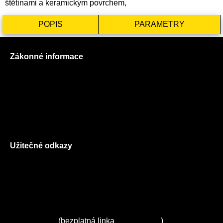
štětinami a keramickým povrchem,
POPIS
PARAMETRY
Zákonné informace
Prohlášení o použití cookies
Všeobecné obchodní podmínky
Reklamační řád
GDPR
Užitečné odkazy
O nás
Ceník služeb
Autorizované servisy na Plzeňsku
Kuchyně ELZA
Servis Miele
(bezplatná linka
800 643 531
)