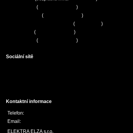
Servis Bosch
(
+420 251 095 043
)
Servis Siemens
(
+420 251 095 042
)
Zákaznické centrum Electrolux
(
261 302 261
)
Servis Sony
(
+420 272 650 240
)
Servis LORD
(
+420 725 781 964
)
Sociální sítě
Facebook
Instagram
Twitter
Kontaktní informace
Telefon:
722 744 094
Email:
obchod@elektraelza.cz
ELEKTRA ELZA s.r.o.
