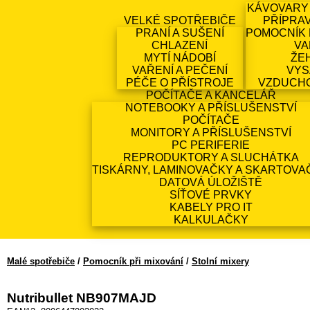
KÁVOVARY
VELKÉ SPOTŘEBIČE
PŘÍPRA
PRANÍ A SUŠENÍ
POMOCNÍK 
CHLAZENÍ
VA
MYTÍ NÁDOBÍ
ŽE
VAŘENÍ A PEČENÍ
VYS
PÉČE O PŘÍSTROJE
VZDUCH
POČÍTAČE A KANCELÁŘ
NOTEBOOKY A PŘÍSLUŠENSTVÍ
POČÍTAČE
MONITORY A PŘÍSLUŠENSTVÍ
PC PERIFERIE
REPRODUKTORY A SLUCHÁTKA
TISKÁRNY, LAMINOVAČKY A SKARTOVA
DATOVÁ ÚLOŽIŠTĚ
SÍŤOVÉ PRVKY
KABELY PRO IT
KALKULAČKY
Malé spotřebiče
/
Pomocník při mixování
/
Stolní mixery
Nutribullet NB907MAJD