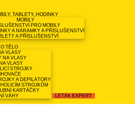
BILY, TABLETY, HODINKY
MOBILY
SLUŠENSTVÍ PRO MOBILY
NKY A NÁRAMKY A PŘÍSLUŠENSTVÍ
BLETY A PŘÍSLUŠENSTVÍ
 O TĚLO
NA VLASY
Y NA VLASY
NA VLASY
LICÍ STROJKY
IHOVAČE
ROJKY A DEPILÁTORY
 HOLICÍM STROJKŮM
ZUBNÍ KARTÁČKY
NÍ VÁHY
LETÁK EXPERT