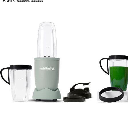
EAN13: 8006447003033