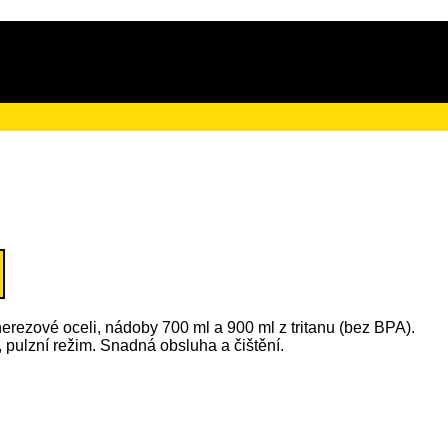
ačního poplatku ve výši 4 Kč
 nerezové oceli, nádoby 700 ml a 900 ml z tritanu (bez BPA).
 pulzní režim. Snadná obsluha a čištění.