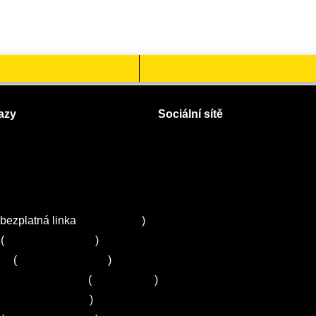
azy
Sociální sítě
Facebook
Instagram
 servisy na Plzeňsku
Twitter
ZA
bezplatná linka
800 643 531
)
(
+420 251 095 043
)
ns
(
+420 251 095 042
)
entrum Electrolux
(
261 302 261
)
+420 272 650 240
)