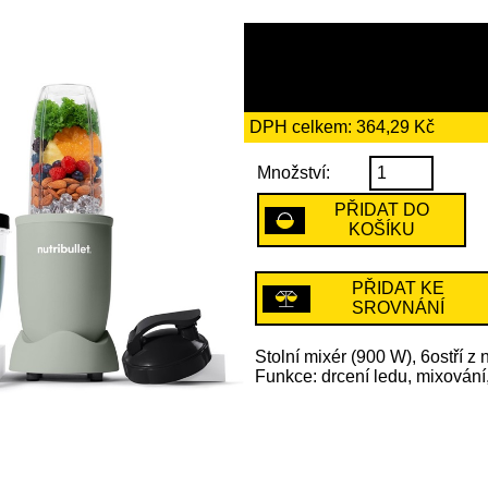
2099 Kč
včetně recykl
DPH celkem: 364,29 Kč
Množství:
PŘIDAT DO
KOŠÍKU
PŘIDAT KE
SROVNÁNÍ
Stolní mixér (900 W), 6ostří z
Funkce: drcení ledu, mixování,