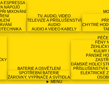
 A ESPRESSA
VA NÁPOJŮ
PŘI MIXOVÁNÍ
MO
ŘENÍ
TV, AUDIO, VIDEO
HLENÍ
TELEVIZE A PŘÍSLUŠENSTVÍ
PŘÍ
ÁVÁNÍ
AUDIO
CHYTRÉ HODI
OTECHNIKA
AUDIO A VIDEO KABELY
TA
PÉČE
FÉNY 
ŽEHLIČK
KULMY 
PÁNSKÉ HO
ČKY
ZASTŘ
DÁMSKÉ HOLICÍ ST
BATERIE A OSVĚTLENÍ
PŘÍSLUŠENSTVÍ K
SPOTŘEBNÍ BATERIE
ELEKTRICKÉ 
ŽÁROVKY, VYPÍNAČE A SVÍTIDLA
OSOB
MENU