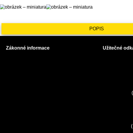
POPIS
Zákonné informace
Užitečné odk
Prohlášení o použití cookies
O nás
Všeobecné obchodní podmínky
Ceník služeb
Reklamační řád
Autorizované
GDPR
Kuchyně EL
Servis Miele
(
Servis Bosch
Servis Sieme
Zákaznické c
Servis Sony
(