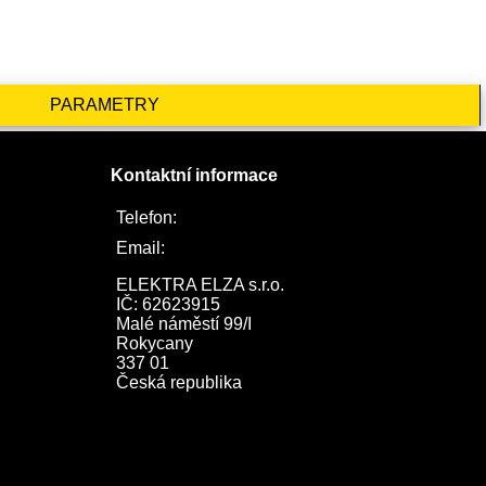
PARAMETRY
Kontaktní informace
Telefon:
722 744 094
Email:
obchod@elektraelza.cz
ELEKTRA ELZA s.r.o.

IČ: 62623915

Malé náměstí 99/I

Rokycany

337 01

Česká republika