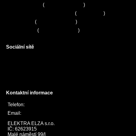
Servis Siemens
(
+420 251 095 042
)
Zákaznické centrum Electrolux
(
261 302 261
)
Servis Sony
(
+420 272 650 240
)
Servis LORD
(
+420 725 781 964
)
Sociální sítě
Facebook
Instagram
Twitter
Kontaktní informace
Telefon:
722 744 094
Email:
obchod@elektraelza.cz
ELEKTRA ELZA s.r.o.

IČ: 62623915

Malé náměstí 99/I
