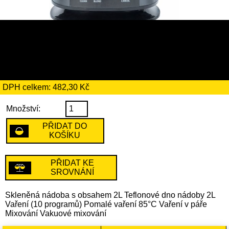
2779 Kč
včetně recyklačního
poplatku ve výši 4 Kč
DPH celkem: 482,30 Kč
Množství:
PŘIDAT DO
KOŠÍKU
PŘIDAT KE
SROVNÁNÍ
Skleněná nádoba s obsahem 2L Teflonové dno nádoby 2L
Vaření (10 programů) Pomalé vaření 85°C Vaření v páře
Mixování Vakuové mixování