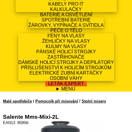
KABELY PRO IT
KALKULAČKY
BATERIE A OSVĚTLENÍ
SPOTŘEBNÍ BATERIE
ŽÁROVKY, VYPÍNAČE A SVÍTIDLA
PÉČE O TĚLO
FÉNY NA VLASY
ŽEHLIČKY NA VLASY
KULMY NA VLASY
PÁNSKÉ HOLICÍ STROJKY
ZASTŘIHOVAČE
DÁMSKÉ HOLICÍ STROJKY A DEPILÁTORY
PŘÍSLUŠENSTVÍ K HOLICÍM STROJKŮM
ELEKTRICKÉ ZUBNÍ KARTÁČKY
OSOBNÍ VÁHY
LETÁK EXPERT
MENU
Malé spotřebiče
/
Pomocník při mixování
/
Stolní mixery
Salente Mms-Mixi-2L
EAN13: 8595683202190