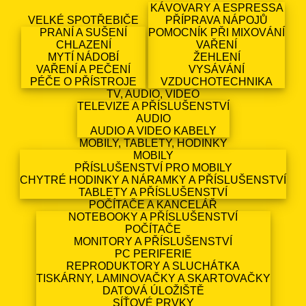
KÁVOVARY A ESPRESSA
VELKÉ SPOTŘEBIČE
PŘÍPRAVA NÁPOJŮ
PRANÍ A SUŠENÍ
POMOCNÍK PŘI MIXOVÁNÍ
CHLAZENÍ
VAŘENÍ
MYTÍ NÁDOBÍ
ŽEHLENÍ
VAŘENÍ A PEČENÍ
VYSÁVÁNÍ
PÉČE O PŘÍSTROJE
VZDUCHOTECHNIKA
TV, AUDIO, VIDEO
TELEVIZE A PŘÍSLUŠENSTVÍ
AUDIO
AUDIO A VIDEO KABELY
MOBILY, TABLETY, HODINKY
MOBILY
PŘÍSLUŠENSTVÍ PRO MOBILY
CHYTRÉ HODINKY A NÁRAMKY A PŘÍSLUŠENSTVÍ
TABLETY A PŘÍSLUŠENSTVÍ
POČÍTAČE A KANCELÁŘ
NOTEBOOKY A PŘÍSLUŠENSTVÍ
POČÍTAČE
MONITORY A PŘÍSLUŠENSTVÍ
PC PERIFERIE
REPRODUKTORY A SLUCHÁTKA
TISKÁRNY, LAMINOVAČKY A SKARTOVAČKY
DATOVÁ ÚLOŽIŠTĚ
SÍŤOVÉ PRVKY