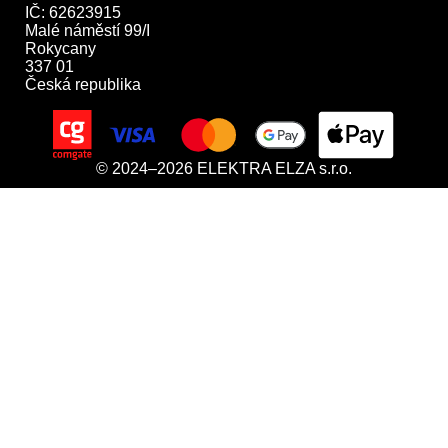
IČ: 62623915

Malé náměstí 99/I

Rokycany

337 01

Česká republika
© 2024–2026 ELEKTRA ELZA s.r.o.