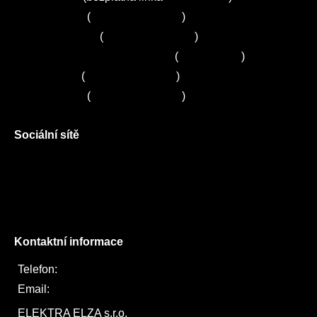
Servis Bosch
(
+420 251 095 043
)
Servis Siemens
(
+420 251 095 042
)
Zákaznické centrum Electrolux
(
261 302 261
)
Servis Sony
(
+420 272 650 240
)
Servis LORD
(
+420 725 781 964
)
Sociální sítě
Facebook
Instagram
Twitter
Kontaktní informace
Telefon:
722 744 094
Email:
obchod@elektraelza.cz
ELEKTRA ELZA s.r.o.
