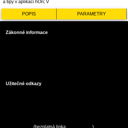
a tipy v aplikaci hOn; V
POPIS
PARAMETRY
Zákonné informace
Prohlášení o použití cookies
Všeobecné obchodní podmínky
Reklamační řád
GDPR
Užitečné odkazy
O nás
Ceník služeb
Autorizované servisy na Plzeňsku
Kuchyně ELZA
Servis Miele
(bezplatná linka
800 643 531
)