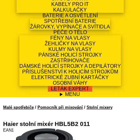
KABELY PRO IT
KALKULAČKY
BATERIE A OSVĚTLENÍ
SPOTŘEBNÍ BATERIE
ŽÁROVKY, VYPÍNAČE A SVÍTIDLA
PÉČE O TĚLO
FÉNY NA VLASY
ŽEHLIČKY NA VLASY
KULMY NA VLASY
PÁNSKÉ HOLICÍ STROJKY
ZASTŘIHOVAČE
DÁMSKÉ HOLICÍ STROJKY A DEPILÁTORY
PŘÍSLUŠENSTVÍ K HOLICÍM STROJKŮM
ELEKTRICKÉ ZUBNÍ KARTÁČKY
OSOBNÍ VÁHY
LETÁK EXPERT
MENU
Malé spotřebiče
/
Pomocník při mixování
/
Stolní mixery
Haier stolní mixér HBL5B2 011
EAN13: 8059019065861