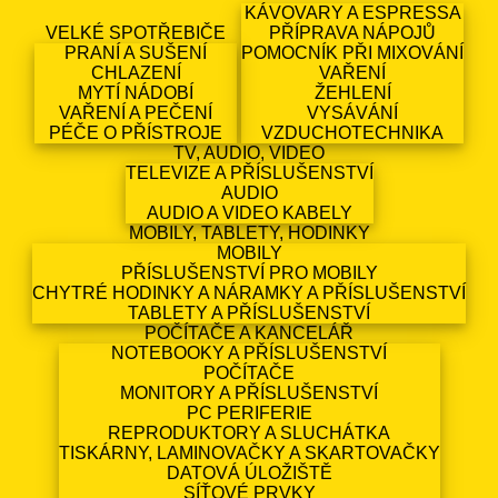
KÁVOVARY A ESPRESSA
VELKÉ SPOTŘEBIČE
PŘÍPRAVA NÁPOJŮ
PRANÍ A SUŠENÍ
POMOCNÍK PŘI MIXOVÁNÍ
CHLAZENÍ
VAŘENÍ
MYTÍ NÁDOBÍ
ŽEHLENÍ
VAŘENÍ A PEČENÍ
VYSÁVÁNÍ
PÉČE O PŘÍSTROJE
VZDUCHOTECHNIKA
TV, AUDIO, VIDEO
TELEVIZE A PŘÍSLUŠENSTVÍ
AUDIO
AUDIO A VIDEO KABELY
MOBILY, TABLETY, HODINKY
MOBILY
PŘÍSLUŠENSTVÍ PRO MOBILY
CHYTRÉ HODINKY A NÁRAMKY A PŘÍSLUŠENSTVÍ
TABLETY A PŘÍSLUŠENSTVÍ
POČÍTAČE A KANCELÁŘ
NOTEBOOKY A PŘÍSLUŠENSTVÍ
POČÍTAČE
MONITORY A PŘÍSLUŠENSTVÍ
PC PERIFERIE
REPRODUKTORY A SLUCHÁTKA
TISKÁRNY, LAMINOVAČKY A SKARTOVAČKY
DATOVÁ ÚLOŽIŠTĚ
SÍŤOVÉ PRVKY