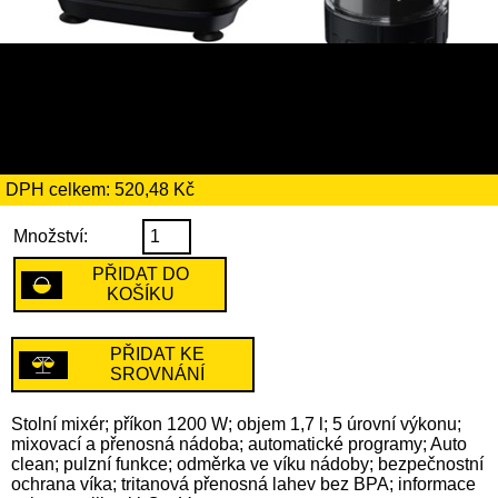
2999 Kč
včetně recyklačního
poplatku ve výši 4 Kč
DPH celkem: 520,48 Kč
Množství:
PŘIDAT DO
KOŠÍKU
PŘIDAT KE
SROVNÁNÍ
Stolní mixér; příkon 1200 W; objem 1,7 l; 5 úrovní výkonu;
mixovací a přenosná nádoba; automatické programy; Auto
clean; pulzní funkce; odměrka ve víku nádoby; bezpečnostní
ochrana víka; tritanová přenosná lahev bez BPA; informace