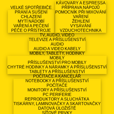
KÁVOVARY A ESPRESSA
VELKÉ SPOTŘEBIČE
PŘÍPRAVA NÁPOJŮ
PRANÍ A SUŠENÍ
POMOCNÍK PŘI MIXOVÁNÍ
CHLAZENÍ
VAŘENÍ
MYTÍ NÁDOBÍ
ŽEHLENÍ
VAŘENÍ A PEČENÍ
VYSÁVÁNÍ
PÉČE O PŘÍSTROJE
VZDUCHOTECHNIKA
TV, AUDIO, VIDEO
TELEVIZE A PŘÍSLUŠENSTVÍ
AUDIO
AUDIO A VIDEO KABELY
MOBILY, TABLETY, HODINKY
MOBILY
PŘÍSLUŠENSTVÍ PRO MOBILY
CHYTRÉ HODINKY A NÁRAMKY A PŘÍSLUŠENSTVÍ
TABLETY A PŘÍSLUŠENSTVÍ
POČÍTAČE A KANCELÁŘ
NOTEBOOKY A PŘÍSLUŠENSTVÍ
POČÍTAČE
MONITORY A PŘÍSLUŠENSTVÍ
PC PERIFERIE
REPRODUKTORY A SLUCHÁTKA
TISKÁRNY, LAMINOVAČKY A SKARTOVAČKY
DATOVÁ ÚLOŽIŠTĚ
SÍŤOVÉ PRVKY