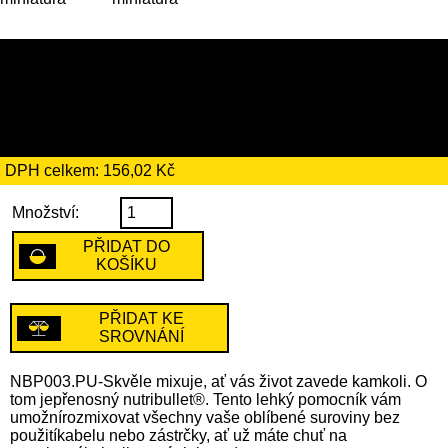
899 Kč
včetně recyklačního
poplatku ve výši 4 Kč
DPH celkem: 156,02 Kč
Množství:
PŘIDAT DO
KOŠÍKU
PŘIDAT KE
SROVNÁNÍ
NBP003.PU-Skvěle mixuje, ať vás život zavede kamkoli. O
tom jepřenosný nutribullet®. Tento lehký pomocník vám
umožnírozmixovat všechny vaše oblíbené suroviny bez
použitíkabelu nebo zástrčky, ať už máte chuť na