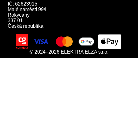
IČ: 62623915

Malé náměstí 99/I

Rokycany

337 01

Česká republika
© 2024–2026 ELEKTRA ELZA s.r.o.