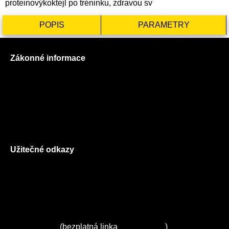
proteinovýkoktejl po tréninku, zdravou sv
POPIS
PARAMETRY
Zákonné informace
Prohlášení o použití cookies
Všeobecné obchodní podmínky
Reklamační řád
GDPR
Užitečné odkazy
O nás
Ceník služeb
Autorizované servisy na Plzeňsku
Kuchyně ELZA
Servis Miele
(bezplatná linka
800 643 531
)