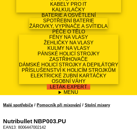
KABELY PRO IT
KALKULAČKY
BATERIE A OSVĚTLENÍ
SPOTŘEBNÍ BATERIE
ŽÁROVKY, VYPÍNAČE A SVÍTIDLA
PÉČE O TĚLO
FÉNY NA VLASY
ŽEHLIČKY NA VLASY
KULMY NA VLASY
PÁNSKÉ HOLICÍ STROJKY
ZASTŘIHOVAČE
DÁMSKÉ HOLICÍ STROJKY A DEPILÁTORY
PŘÍSLUŠENSTVÍ K HOLICÍM STROJKŮM
ELEKTRICKÉ ZUBNÍ KARTÁČKY
OSOBNÍ VÁHY
LETÁK EXPERT
MENU
Malé spotřebiče
/
Pomocník při mixování
/
Stolní mixery
Nutribullet NBP003.PU
EAN13: 8006447002142