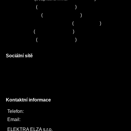
Servis Bosch
(
+420 251 095 043
)
Servis Siemens
(
+420 251 095 042
)
Zákaznické centrum Electrolux
(
261 302 261
)
Servis Sony
(
+420 272 650 240
)
Servis LORD
(
+420 725 781 964
)
Sociální sítě
Facebook
Instagram
Twitter
Kontaktní informace
Telefon:
722 744 094
Email:
obchod@elektraelza.cz
ELEKTRA ELZA s.r.o.
