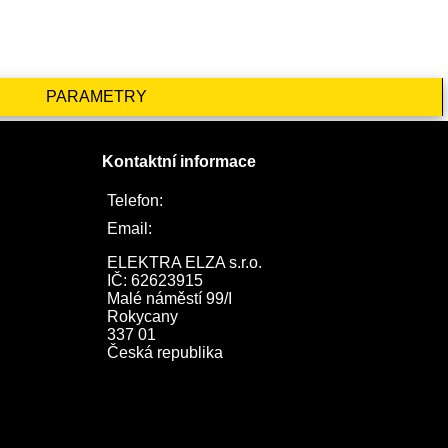
PARAMETRY
Kontaktní informace
Telefon:
722 744 094
Email:
obchod@elektraelza.cz
ELEKTRA ELZA s.r.o.

IČ: 62623915

Malé náměstí 99/I

Rokycany

337 01

Česká republika