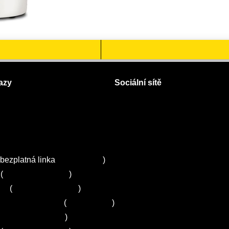
azy
Sociální sítě
Facebook
Instagram
 servisy na Plzeňsku
Twitter
ZA
bezplatná linka
800 643 531
)
(
+420 251 095 043
)
ns
(
+420 251 095 042
)
entrum Electrolux
(
261 302 261
)
+420 272 650 240
)