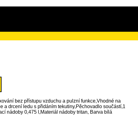
ačního poplatku ve výši 4 Kč
ixování bez přístupu vzduchu a pulzní funkce,Vhodné na
e a drcení ledu s přidáním tekutiny,Pěchovadlo součástí,1
í nádoby 0,475 l,Materiál nádoby tritan, Barva bílá