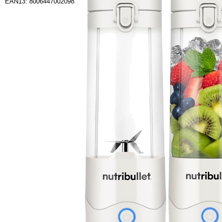
EAN13: 8006447002098