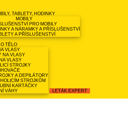
BILY, TABLETY, HODINKY
MOBILY
SLUŠENSTVÍ PRO MOBILY
NKY A NÁRAMKY A PŘÍSLUŠENSTVÍ
BLETY A PŘÍSLUŠENSTVÍ
 O TĚLO
NA VLASY
Y NA VLASY
NA VLASY
LICÍ STROJKY
IHOVAČE
ROJKY A DEPILÁTORY
 HOLICÍM STROJKŮM
ZUBNÍ KARTÁČKY
NÍ VÁHY
LETÁK EXPERT