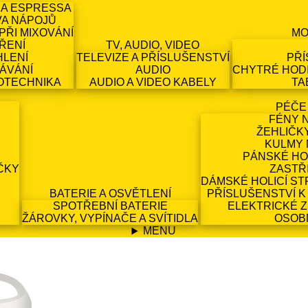
 A ESPRESSA
VA NÁPOJŮ
PŘI MIXOVÁNÍ
MO
ŘENÍ
TV, AUDIO, VIDEO
HLENÍ
TELEVIZE A PŘÍSLUŠENSTVÍ
PŘÍ
ÁVÁNÍ
AUDIO
CHYTRÉ HODI
OTECHNIKA
AUDIO A VIDEO KABELY
TA
PÉČE
FÉNY 
ŽEHLIČK
KULMY 
PÁNSKÉ HO
ČKY
ZASTŘ
DÁMSKÉ HOLICÍ ST
BATERIE A OSVĚTLENÍ
PŘÍSLUŠENSTVÍ K
SPOTŘEBNÍ BATERIE
ELEKTRICKÉ 
ŽÁROVKY, VYPÍNAČE A SVÍTIDLA
OSOB
MENU