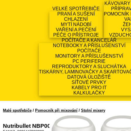
KÁVOVARY
VELKÉ SPOTŘEBIČE
PŘÍPRA
PRANÍ A SUŠENÍ
POMOCNÍK 
CHLAZENÍ
VA
MYTÍ NÁDOBÍ
ŽE
VAŘENÍ A PEČENÍ
VYS
PÉČE O PŘÍSTROJE
VZDUCH
POČÍTAČE A KANCELÁŘ
NOTEBOOKY A PŘÍSLUŠENSTVÍ
POČÍTAČE
MONITORY A PŘÍSLUŠENSTVÍ
PC PERIFERIE
REPRODUKTORY A SLUCHÁTKA
TISKÁRNY, LAMINOVAČKY A SKARTOVA
DATOVÁ ÚLOŽIŠTĚ
SÍŤOVÉ PRVKY
KABELY PRO IT
KALKULAČKY
Malé spotřebiče
/
Pomocník při mixování
/
Stolní mixery
Nutribullet NBP003.W