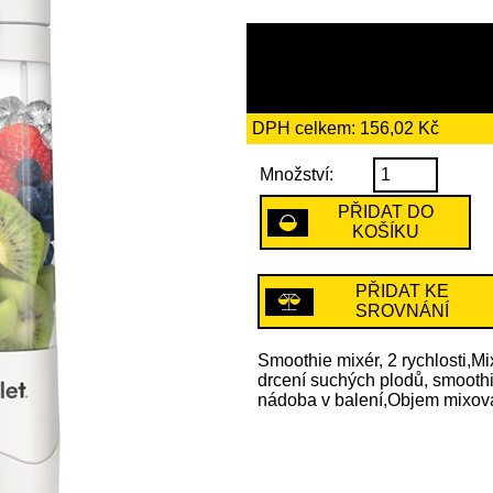
899 Kč
včetně recykl
DPH celkem: 156,02 Kč
Množství:
PŘIDAT DO
KOŠÍKU
PŘIDAT KE
SROVNÁNÍ
Smoothie mixér, 2 rychlosti,M
drcení suchých plodů, smoothi
nádoba v balení,Objem mixovac