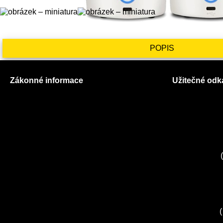
POPIS
Zákonné informace
Užitečné odk
Prohlášení o použití cookies
O nás
Všeobecné obchodní podmínky
Ceník služeb
Reklamační řád
Autorizované
GDPR
Kuchyně EL
Servis Miele
(
Servis Bosch
Servis Sieme
Zákaznické c
Servis Sony
(