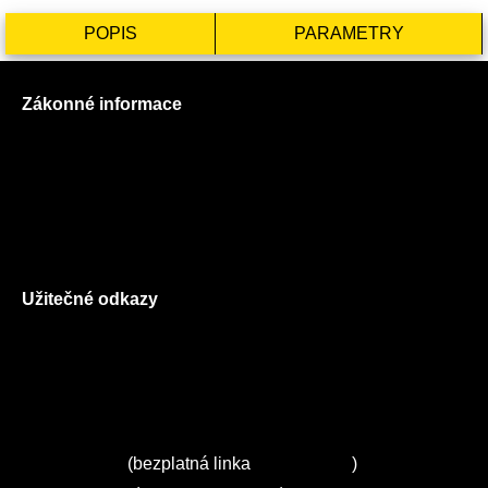
POPIS
PARAMETRY
Zákonné informace
Prohlášení o použití cookies
Všeobecné obchodní podmínky
Reklamační řád
GDPR
Užitečné odkazy
O nás
Ceník služeb
Autorizované servisy na Plzeňsku
Kuchyně ELZA
Servis Miele
(bezplatná linka
800 643 531
)