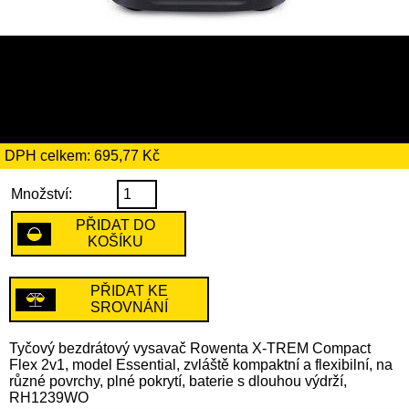
4009 Kč
včetně recyklačního
poplatku ve výši 4 Kč
DPH celkem: 695,77 Kč
Množství:
PŘIDAT DO
KOŠÍKU
PŘIDAT KE
SROVNÁNÍ
Tyčový bezdrátový vysavač Rowenta X-TREM Compact
Flex 2v1, model Essential, zvláště kompaktní a flexibilní, na
různé povrchy, plné pokrytí, baterie s dlouhou výdrží,
RH1239WO