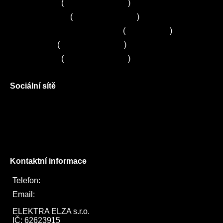
Servis Bosch
(
+420 251 095 043
)
Servis Siemens
(
+420 251 095 042
)
Zákaznické centrum Electrolux
(
261 302 261
)
Servis Sony
(
+420 272 650 240
)
Servis LORD
(
+420 725 781 964
)
Sociální sítě
Facebook
Instagram
Twitter
Kontaktní informace
Telefon:
722 744 094
Email:
obchod@elektraelza.cz
ELEKTRA ELZA s.r.o.

IČ: 62623915
