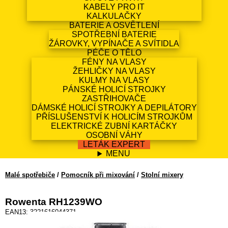
KABELY PRO IT
KALKULAČKY
BATERIE A OSVĚTLENÍ
SPOTŘEBNÍ BATERIE
ŽÁROVKY, VYPÍNAČE A SVÍTIDLA
PÉČE O TĚLO
FÉNY NA VLASY
ŽEHLIČKY NA VLASY
KULMY NA VLASY
PÁNSKÉ HOLICÍ STROJKY
ZASTŘIHOVAČE
DÁMSKÉ HOLICÍ STROJKY A DEPILÁTORY
PŘÍSLUŠENSTVÍ K HOLICÍM STROJKŮM
ELEKTRICKÉ ZUBNÍ KARTÁČKY
OSOBNÍ VÁHY
LETÁK EXPERT
MENU
Malé spotřebiče
/
Pomocník při mixování
/
Stolní mixery
Rowenta RH1239WO
EAN13: 3221616044371