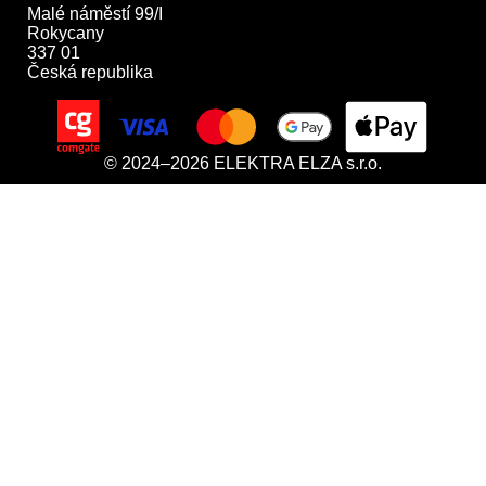
Malé náměstí 99/I

Rokycany

337 01

Česká republika
© 2024–2026 ELEKTRA ELZA s.r.o.