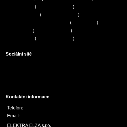
Servis Bosch
(
+420 251 095 043
)
Servis Siemens
(
+420 251 095 042
)
Zákaznické centrum Electrolux
(
261 302 261
)
Servis Sony
(
+420 272 650 240
)
Servis LORD
(
+420 725 781 964
)
Sociální sítě
Facebook
Instagram
Twitter
Kontaktní informace
Telefon:
722 744 094
Email:
obchod@elektraelza.cz
ELEKTRA ELZA s.r.o.
