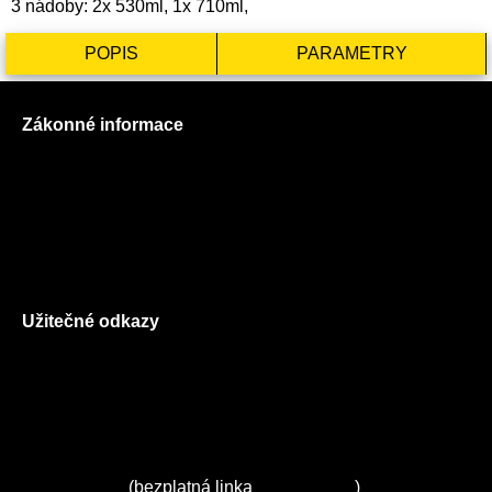
3 nádoby: 2x 530ml, 1x 710ml,
POPIS
PARAMETRY
Zákonné informace
Prohlášení o použití cookies
Všeobecné obchodní podmínky
Reklamační řád
GDPR
Užitečné odkazy
O nás
Ceník služeb
Autorizované servisy na Plzeňsku
Kuchyně ELZA
Servis Miele
(bezplatná linka
800 643 531
)