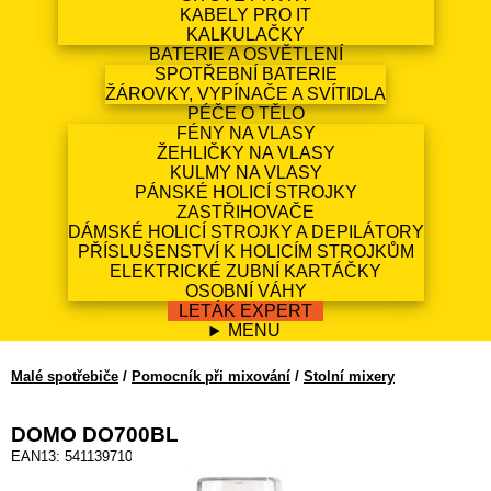
KABELY PRO IT
KALKULAČKY
BATERIE A OSVĚTLENÍ
SPOTŘEBNÍ BATERIE
ŽÁROVKY, VYPÍNAČE A SVÍTIDLA
PÉČE O TĚLO
FÉNY NA VLASY
ŽEHLIČKY NA VLASY
KULMY NA VLASY
PÁNSKÉ HOLICÍ STROJKY
ZASTŘIHOVAČE
DÁMSKÉ HOLICÍ STROJKY A DEPILÁTORY
PŘÍSLUŠENSTVÍ K HOLICÍM STROJKŮM
ELEKTRICKÉ ZUBNÍ KARTÁČKY
OSOBNÍ VÁHY
LETÁK EXPERT
MENU
Malé spotřebiče
/
Pomocník při mixování
/
Stolní mixery
DOMO DO700BL
EAN13: 5411397109859