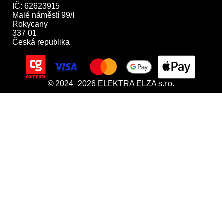
IČ: 62623915

Malé náměstí 99/I

Rokycany

337 01

Česká republika
© 2024–2026 ELEKTRA ELZA s.r.o.