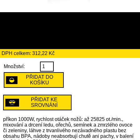
1799 Kč
včetně recyklačního
poplatku ve výši 4 Kč
DPH celkem: 312,22 Kč
Množství:
PŘIDAT DO
KOŠÍKU
PŘIDAT KE
SROVNÁNÍ
příkon 1000W, rychlost otáček nožů: až 25825 ot./min.,
mixování a drcení ledu, ořechů, semínek a zmrzlého ovoce
či zeleniny, láhve z trvanlivého nezávadného plastu bez
obsahu BPA, nádoby neabsorbují chutě ani pachy, v balení