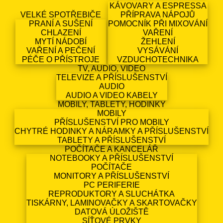
KÁVOVARY A ESPRESSA
VELKÉ SPOTŘEBIČE
PŘÍPRAVA NÁPOJŮ
PRANÍ A SUŠENÍ
POMOCNÍK PŘI MIXOVÁNÍ
CHLAZENÍ
VAŘENÍ
MYTÍ NÁDOBÍ
ŽEHLENÍ
VAŘENÍ A PEČENÍ
VYSÁVÁNÍ
PÉČE O PŘÍSTROJE
VZDUCHOTECHNIKA
TV, AUDIO, VIDEO
TELEVIZE A PŘÍSLUŠENSTVÍ
AUDIO
AUDIO A VIDEO KABELY
MOBILY, TABLETY, HODINKY
MOBILY
PŘÍSLUŠENSTVÍ PRO MOBILY
CHYTRÉ HODINKY A NÁRAMKY A PŘÍSLUŠENSTVÍ
TABLETY A PŘÍSLUŠENSTVÍ
POČÍTAČE A KANCELÁŘ
NOTEBOOKY A PŘÍSLUŠENSTVÍ
POČÍTAČE
MONITORY A PŘÍSLUŠENSTVÍ
PC PERIFERIE
REPRODUKTORY A SLUCHÁTKA
TISKÁRNY, LAMINOVAČKY A SKARTOVAČKY
DATOVÁ ÚLOŽIŠTĚ
SÍŤOVÉ PRVKY