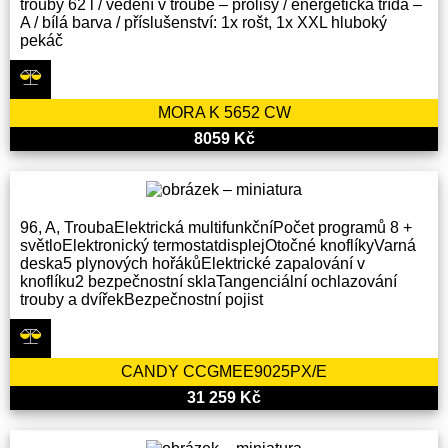
trouby 62 l / vedení v troubě – prolisy / energetická třída –
A / bílá barva / příslušenství: 1x rošt, 1x XXL hluboký
pekáč
MORA K 5652 CW
8059 Kč
96, A, TroubaElektrická multifunkčníPočet programů 8 +
světloElektronický termostatdisplejOtočné knoflíkyVarná
deska5 plynových hořákůElektrické zapalování v
knoflíku2 bezpečnostní sklaTangenciální ochlazování
trouby a dvířekBezpečnostní pojist
CANDY CCGMEE9025PX/E
31 259 Kč