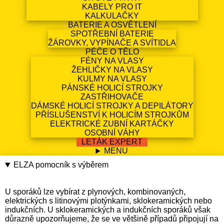
KABELY PRO IT
KALKULAČKY
BATERIE A OSVĚTLENÍ
SPOTŘEBNÍ BATERIE
ŽÁROVKY, VYPÍNAČE A SVÍTIDLA
PÉČE O TĚLO
FÉNY NA VLASY
ŽEHLIČKY NA VLASY
KULMY NA VLASY
PÁNSKÉ HOLICÍ STROJKY
ZASTŘIHOVAČE
DÁMSKÉ HOLICÍ STROJKY A DEPILÁTORY
PŘÍSLUŠENSTVÍ K HOLICÍM STROJKŮM
ELEKTRICKÉ ZUBNÍ KARTÁČKY
OSOBNÍ VÁHY
LETÁK EXPERT
MENU
ELZA pomocník s výběrem
U sporáků lze vybírat z plynových, kombinovaných,
elektrických s litinovými plotýnkami, sklokeramických nebo
indukčních. U sklokeramických a indukčních sporáků však
důrazně upozorňujeme, že se ve většině případů připojují na