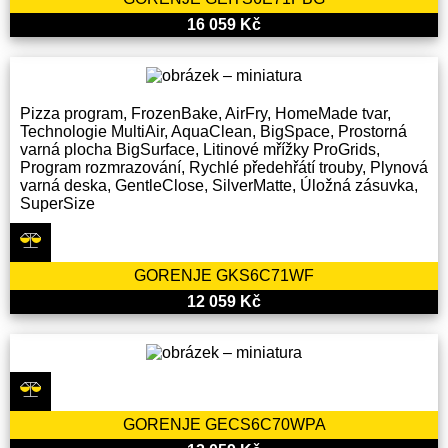
16 059 Kč
Pizza program, FrozenBake, AirFry, HomeMade tvar,
Technologie MultiAir, AquaClean, BigSpace, Prostorná
varná plocha BigSurface, Litinové mřížky ProGrids,
Program rozmrazování, Rychlé předehřátí trouby, Plynová
varná deska, GentleClose, SilverMatte, Úložná zásuvka,
SuperSize
GORENJE GKS6C71WF
12 059 Kč
GORENJE GECS6C70WPA