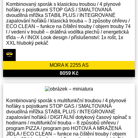
Kombinovaný sporák s klasickou troubou / 4 plynové
hořáky s pojistkami STOP GAS / SMALTOVANÁ
dvoudílná mřížka STABIL PLUS / INTEGROVANÉ
zapalování hořáků / klasická trouba – 3 způsoby ohřevu /
ECO CLEAN – funkce na čištění trouby / objem trouby 74
l / vedení v troubě – drátěná vodítka plechů / energetická
třída – A / INOX Look design / příslušenství: 1x rošt, 1x
XXL hluboký pekáč
MORA K 2255 AS
8059 Kč
Kombinovaný sporák s multifunkční troubou / 4 plynové
hořáky s pojistkami STOP GAS / SMALTOVANÁ
dvoudílná mřížka STABIL PLUS / INTEGROVANÉ
zapalování hořáků / DIGITÁLNÍ dotykový časový spínač s
hodinami / multifunkční trouba – 8 způsobů ohřevu /
program PIZZA / program pro HOTOVÁ A MRAŽENÁ
JÍDLA / ECO CLEAN – funkce na čištění trouby / objem