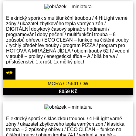
Elektrický sporák s multifunkční troubou / 4 HiLight varné
zóny / ukazatel zbytkového tepla varných zón /
DIGITÁLNÍ dotykový časový spínač s hodinami /
programování doby pečení / multifunkční trouba – 8
způsobů ohřevu / ECO CLEAN – funkce na čištění trouby
/ rychlý předehřev trouby / program PIZZA / program pro
HOTOVÁ A MRAŽENÁ JÍDLA / objem trouby 62 l / vedení
v troubě – prolisy / energetická třída – A / bílá barva /
příslušenství: 1 x rošt, 1x mělký plech
MORA C 5641 CW
8059 Kč
Elektrický sporák s klasickou troubou / 4 HiLight varné
zóny / ukazatel zbytkového tepla varných zón / klasická
trouba – 3 způsoby ohřevu / ECO CLEAN – funkce na
čištění trouby / objem trouby 74 l / vedení v troubě –