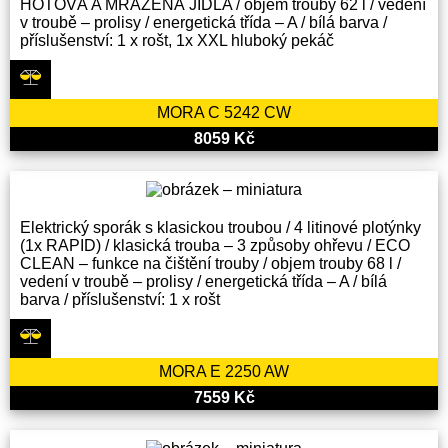
HOTOVÁ A MRAŽENÁ JÍDLA / objem trouby 62 l / vedení
v troubě – prolisy / energetická třída – A / bílá barva /
příslušenství: 1 x rošt, 1x XXL hluboký pekáč
MORA C 5242 CW
8059 Kč
Elektrický sporák s klasickou troubou / 4 litinové plotýnky
(1x RAPID) / klasická trouba – 3 způsoby ohřevu / ECO
CLEAN – funkce na čištění trouby / objem trouby 68 l /
vedení v troubě – prolisy / energetická třída – A / bílá
barva / příslušenství: 1 x rošt
MORA E 2250 AW
7559 Kč