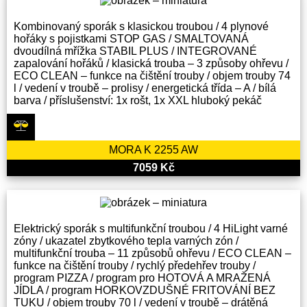
Kombinovaný sporák s klasickou troubou / 4 plynové
hořáky s pojistkami STOP GAS / SMALTOVANÁ
dvoudílná mřížka STABIL PLUS / INTEGROVANÉ
zapalování hořáků / klasická trouba – 3 způsoby ohřevu /
ECO CLEAN – funkce na čištění trouby / objem trouby 74
l / vedení v troubě – prolisy / energetická třída – A / bílá
barva / příslušenství: 1x rošt, 1x XXL hluboký pekáč
MORA K 2255 AW
7059 Kč
Elektrický sporák s multifunkční troubou / 4 HiLight varné
zóny / ukazatel zbytkového tepla varných zón /
multifunkční trouba – 11 způsobů ohřevu / ECO CLEAN –
funkce na čištění trouby / rychlý předehřev trouby /
program PIZZA / program pro HOTOVÁ A MRAŽENÁ
JÍDLA / program HORKOVZDUŠNÉ FRITOVÁNÍ BEZ
TUKU / objem trouby 70 l / vedení v troubě – drátěná