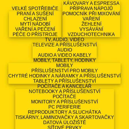
KÁVOVARY A ESPRESSA
VELKÉ SPOTŘEBIČE
PŘÍPRAVA NÁPOJŮ
PRANÍ A SUŠENÍ
POMOCNÍK PŘI MIXOVÁNÍ
CHLAZENÍ
VAŘENÍ
MYTÍ NÁDOBÍ
ŽEHLENÍ
VAŘENÍ A PEČENÍ
VYSÁVÁNÍ
PÉČE O PŘÍSTROJE
VZDUCHOTECHNIKA
TV, AUDIO, VIDEO
TELEVIZE A PŘÍSLUŠENSTVÍ
AUDIO
AUDIO A VIDEO KABELY
MOBILY, TABLETY, HODINKY
MOBILY
PŘÍSLUŠENSTVÍ PRO MOBILY
CHYTRÉ HODINKY A NÁRAMKY A PŘÍSLUŠENSTVÍ
TABLETY A PŘÍSLUŠENSTVÍ
POČÍTAČE A KANCELÁŘ
NOTEBOOKY A PŘÍSLUŠENSTVÍ
POČÍTAČE
MONITORY A PŘÍSLUŠENSTVÍ
PC PERIFERIE
REPRODUKTORY A SLUCHÁTKA
TISKÁRNY, LAMINOVAČKY A SKARTOVAČKY
DATOVÁ ÚLOŽIŠTĚ
SÍŤOVÉ PRVKY