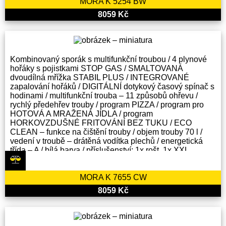
MORA K 5254 BW
8059 Kč
Kombinovaný sporák s multifunkční troubou / 4 plynové
hořáky s pojistkami STOP GAS / SMALTOVANÁ
dvoudílná mřížka STABIL PLUS / INTEGROVANÉ
zapalování hořáků / DIGITÁLNÍ dotykový časový spínač s
hodinami / multifunkční trouba – 11 způsobů ohřevu /
rychlý předehřev trouby / program PIZZA / program pro
HOTOVÁ A MRAŽENÁ JÍDLA / program
HORKOVZDUŠNÉ FRITOVÁNÍ BEZ TUKU / ECO
CLEAN – funkce na čištění trouby / objem trouby 70 l /
vedení v troubě – drátěná vodítka plechů / energetická
třída – A / bílá barva / příslušenství: 1x rošt, 1x XXL
hluboký pekáč
MORA K 7655 CW
8059 Kč