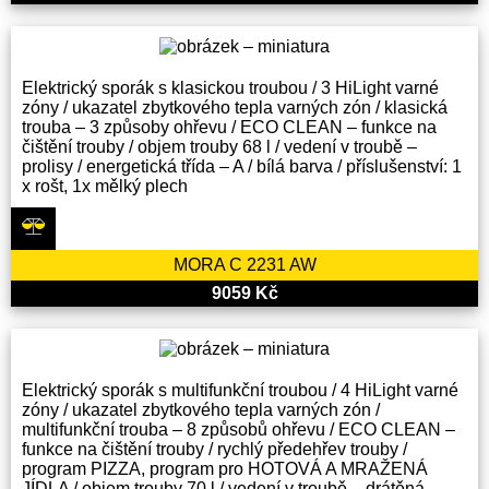
Elektrický sporák s klasickou troubou / 3 HiLight varné
zóny / ukazatel zbytkového tepla varných zón / klasická
trouba – 3 způsoby ohřevu / ECO CLEAN – funkce na
čištění trouby / objem trouby 68 l / vedení v troubě –
prolisy / energetická třída – A / bílá barva / příslušenství: 1
x rošt, 1x mělký plech
MORA C 2231 AW
9059 Kč
Elektrický sporák s multifunkční troubou / 4 HiLight varné
zóny / ukazatel zbytkového tepla varných zón /
multifunkční trouba – 8 způsobů ohřevu / ECO CLEAN –
funkce na čištění trouby / rychlý předehřev trouby /
program PIZZA, program pro HOTOVÁ A MRAŽENÁ
JÍDLA / objem trouby 70 l / vedení v troubě – drátěná