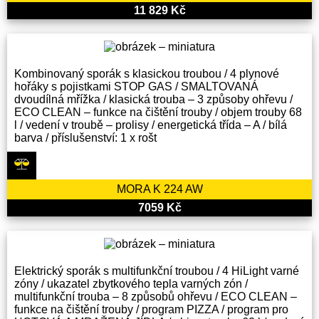
11 829 Kč
Kombinovaný sporák s klasickou troubou / 4 plynové
hořáky s pojistkami STOP GAS / SMALTOVANÁ
dvoudílná mřížka / klasická trouba – 3 způsoby ohřevu /
ECO CLEAN – funkce na čištění trouby / objem trouby 68
l / vedení v troubě – prolisy / energetická třída – A / bílá
barva / příslušenství: 1 x rošt
MORA K 224 AW
7059 Kč
Elektrický sporák s multifunkční troubou / 4 HiLight varné
zóny / ukazatel zbytkového tepla varných zón /
multifunkční trouba – 8 způsobů ohřevu / ECO CLEAN –
funkce na čištění trouby / program PIZZA / program pro