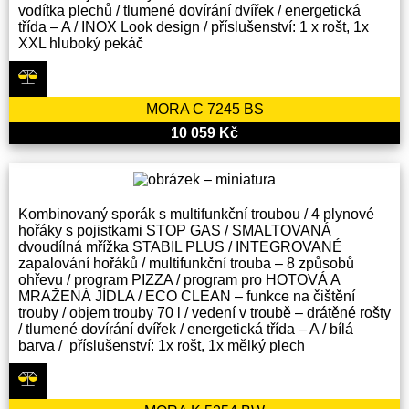
vodítka plechů / tlumené dovírání dvířek / energetická
třída – A / INOX Look design / příslušenství: 1 x rošt, 1x
XXL hluboký pekáč
MORA C 7245 BS
10 059 Kč
Kombinovaný sporák s multifunkční troubou / 4 plynové
hořáky s pojistkami STOP GAS / SMALTOVANÁ
dvoudílná mřížka STABIL PLUS / INTEGROVANÉ
zapalování hořáků / multifunkční trouba – 8 způsobů
ohřevu / program PIZZA / program pro HOTOVÁ A
MRAŽENÁ JÍDLA / ECO CLEAN – funkce na čištění
trouby / objem trouby 70 l / vedení v troubě – drátěné rošty
/ tlumené dovírání dvířek / energetická třída – A / bílá
barva / příslušenství: 1x rošt, 1x mělký plech