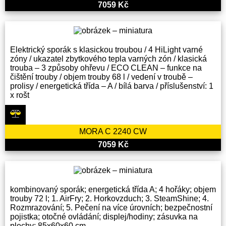
7059 Kč
Elektrický sporák s klasickou troubou / 4 HiLight varné
zóny / ukazatel zbytkového tepla varných zón / klasická
trouba – 3 způsoby ohřevu / ECO CLEAN – funkce na
čištění trouby / objem trouby 68 l / vedení v troubě –
prolisy / energetická třída – A / bílá barva / příslušenství: 1
x rošt
MORA C 2240 CW
7059 Kč
kombinovaný sporák; energetická třída A; 4 hořáky; objem
trouby 72 l; 1. AirFry; 2. Horkovzduch; 3. SteamShine; 4.
Rozmrazování; 5. Pečení na více úrovních; bezpečnostní
pojistka; otočné ovládání; displej/hodiny; zásuvka na
plechy; 85x60x60 cm