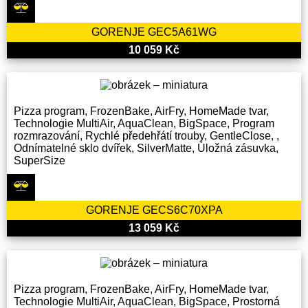
GORENJE GEC5A61WG
10 059 Kč
Pizza program, FrozenBake, AirFry, HomeMade tvar,
Technologie MultiAir, AquaClean, BigSpace, Program
rozmrazování, Rychlé předehřátí trouby, GentleClose, ,
Odnímatelné sklo dvířek, SilverMatte, Úložná zásuvka,
SuperSize
GORENJE GECS6C70XPA
13 059 Kč
Pizza program, FrozenBake, AirFry, HomeMade tvar,
Technologie MultiAir, AquaClean, BigSpace, Prostorná