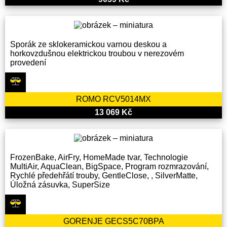
Sporák ze sklokeramickou varnou deskou a
horkovzdušnou elektrickou troubou v nerezovém
provedení
ROMO RCV5014MX
13 069 Kč
FrozenBake, AirFry, HomeMade tvar, Technologie
MultiAir, AquaClean, BigSpace, Program rozmrazování,
Rychlé předehřátí trouby, GentleClose, , SilverMatte,
Úložná zásuvka, SuperSize
GORENJE GECS5C70BPA