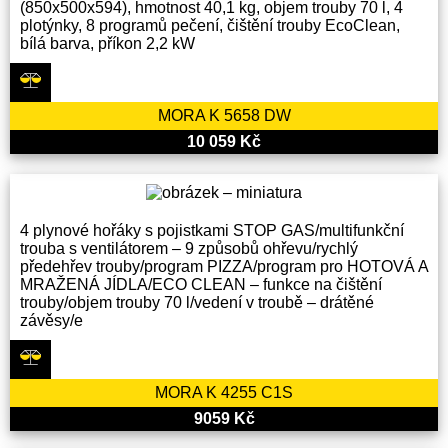
(850x500x594), hmotnost 40,1 kg, objem trouby 70 l, 4
plotýnky, 8 programů pečení, čištění trouby EcoClean,
bílá barva, příkon 2,2 kW
MORA K 5658 DW
10 059 Kč
4 plynové hořáky s pojistkami STOP GAS/multifunkční
trouba s ventilátorem – 9 způsobů ohřevu/rychlý
předehřev trouby/program PIZZA/program pro HOTOVÁ A
MRAŽENÁ JÍDLA/ECO CLEAN – funkce na čištění
trouby/objem trouby 70 l/vedení v troubě – drátěné
závěsy/e
MORA K 4255 C1S
9059 Kč