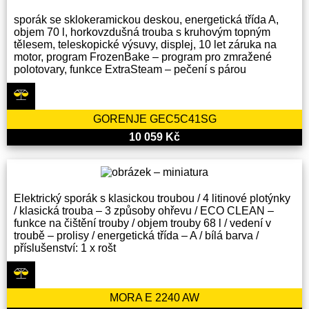
sporák se sklokeramickou deskou, energetická třída A,
objem 70 l, horkovzdušná trouba s kruhovým topným
tělesem, teleskopické výsuvy, displej, 10 let záruka na
motor, program FrozenBake – program pro zmražené
polotovary, funkce ExtraSteam – pečení s párou
GORENJE GEC5C41SG
10 059 Kč
Elektrický sporák s klasickou troubou / 4 litinové plotýnky
/ klasická trouba – 3 způsoby ohřevu / ECO CLEAN –
funkce na čištění trouby / objem trouby 68 l / vedení v
troubě – prolisy / energetická třída – A / bílá barva /
příslušenství: 1 x rošt
MORA E 2240 AW