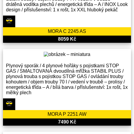
drátěná vodítka plechů / energetická třída – A / INOX Look
design / příslušenství: 1 x rošt, 1x XXL hluboký pekáč
MORA C 2245 AS
8059 Kč
Plynový sporák / 4 plynové hořáky s pojistkami STOP
GAS / SMALTOVANÁ dvoudílná mřížka STABIL PLUS /
plynová trouba s pojistkou STOP GAS / ovládání trouby
kohoutem / objem trouby 70 l / vedení v troubě – prolisy /
energetická třída – A / bílá barva / příslušenství: 1x rošt, 1x
mělký plech
MORA P 2251 AW
7490 Kč