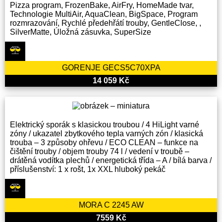
Pizza program, FrozenBake, AirFry, HomeMade tvar,
Technologie MultiAir, AquaClean, BigSpace, Program
rozmrazování, Rychlé předehřátí trouby, GentleClose, ,
SilverMatte, Úložná zásuvka, SuperSize
GORENJE GECS5C70XPA
14 059 Kč
Elektrický sporák s klasickou troubou / 4 HiLight varné
zóny / ukazatel zbytkového tepla varných zón / klasická
trouba – 3 způsoby ohřevu / ECO CLEAN – funkce na
čištění trouby / objem trouby 74 l / vedení v troubě –
drátěná vodítka plechů / energetická třída – A / bílá barva /
příslušenství: 1 x rošt, 1x XXL hluboký pekáč
MORA C 2245 AW
7559 Kč