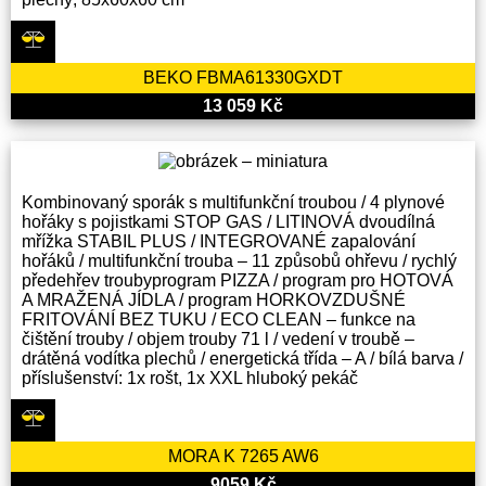
BEKO FBMA61330GXDT
13 059 Kč
Kombinovaný sporák s multifunkční troubou / 4 plynové
hořáky s pojistkami STOP GAS / LITINOVÁ dvoudílná
mřížka STABIL PLUS / INTEGROVANÉ zapalování
hořáků / multifunkční trouba – 11 způsobů ohřevu / rychlý
předehřev troubyprogram PIZZA / program pro HOTOVÁ
A MRAŽENÁ JÍDLA / program HORKOVZDUŠNÉ
FRITOVÁNÍ BEZ TUKU / ECO CLEAN – funkce na
čištění trouby / objem trouby 71 l / vedení v troubě –
drátěná vodítka plechů / energetická třída – A / bílá barva /
příslušenství: 1x rošt, 1x XXL hluboký pekáč
MORA K 7265 AW6
9059 Kč