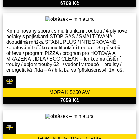
6709 Kč
Kombinovaný sporák s multifunkční troubou / 4 plynové
hořáky s pojistkami STOP GAS / SMALTOVANÁ
dvoudílná mřížka STABIL PLUS / INTEGROVANÉ
zapalování hořáků / multifunkční trouba – 8 způsobů
ohřevu / program PIZZA / program pro HOTOVÁ A
MRAŽENÁ JÍDLA / ECO CLEAN – funkce na čištění
trouby / objem trouby 62 l / vedení v troubě – prolisy /
energetická třída – A / bílá barva /příslušenství: 1x rošt
MORA K 5250 AW
7059 Kč
GORENJE GEITS6E71PBG