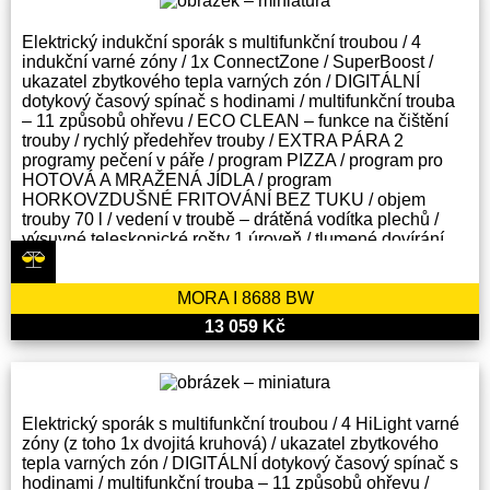
Elektrický indukční sporák s multifunkční troubou / 4
indukční varné zóny / 1x ConnectZone / SuperBoost /
ukazatel zbytkového tepla varných zón / DIGITÁLNÍ
dotykový časový spínač s hodinami / multifunkční trouba
– 11 způsobů ohřevu / ECO CLEAN – funkce na čištění
trouby / rychlý předehřev trouby / EXTRA PÁRA 2
programy pečení v páře / program PIZZA / program pro
HOTOVÁ A MRAŽENÁ JÍDLA / program
HORKOVZDUŠNÉ FRITOVÁNÍ BEZ TUKU / objem
trouby 70 l / vedení v troubě – drátěná vodítka plechů /
výsuvné teleskopické rošty 1 úroveň / tlumené dovírání
dvířek / energetická třída – A / příslušenství: 1 x rošt, 1x
XXL hluboký pekáč, 1x mělký plech
MORA I 8688 BW
13 059 Kč
Elektrický sporák s multifunkční troubou / 4 HiLight varné
zóny (z toho 1x dvojitá kruhová) / ukazatel zbytkového
tepla varných zón / DIGITÁLNÍ dotykový časový spínač s
hodinami / multifunkční trouba – 11 způsobů ohřevu /