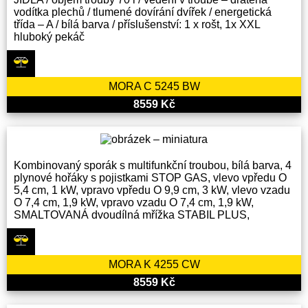
vodítka plechů / tlumené dovírání dvířek / energetická
třída – A / bílá barva / příslušenství: 1 x rošt, 1x XXL
hluboký pekáč
MORA C 5245 BW
8559 Kč
Kombinovaný sporák s multifunkční troubou, bílá barva, 4
plynové hořáky s pojistkami STOP GAS, vlevo vpředu O
5,4 cm, 1 kW, vpravo vpředu O 9,9 cm, 3 kW, vlevo vzadu
O 7,4 cm, 1,9 kW, vpravo vzadu O 7,4 cm, 1,9 kW,
SMALTOVANÁ dvoudílná mřížka STABIL PLUS,
MORA K 4255 CW
8559 Kč