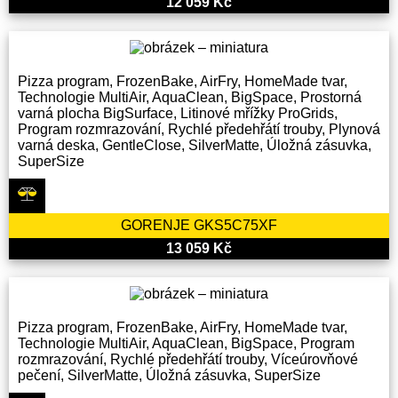
12 059 Kč
Pizza program, FrozenBake, AirFry, HomeMade tvar,
Technologie MultiAir, AquaClean, BigSpace, Prostorná
varná plocha BigSurface, Litinové mřížky ProGrids,
Program rozmrazování, Rychlé předehřátí trouby, Plynová
varná deska, GentleClose, SilverMatte, Úložná zásuvka,
SuperSize
GORENJE GKS5C75XF
13 059 Kč
Pizza program, FrozenBake, AirFry, HomeMade tvar,
Technologie MultiAir, AquaClean, BigSpace, Program
rozmrazování, Rychlé předehřátí trouby, Víceúrovňové
pečení, SilverMatte, Úložná zásuvka, SuperSize