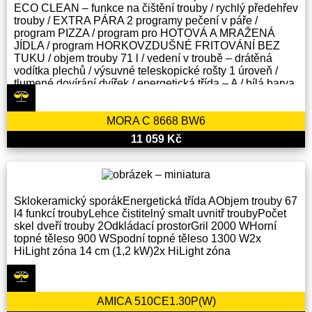
ECO CLEAN – funkce na čištění trouby / rychlý předehřev
trouby / EXTRA PÁRA 2 programy pečení v páře /
program PIZZA / program pro HOTOVÁ A MRAŽENÁ
JÍDLA / program HORKOVZDUŠNÉ FRITOVÁNÍ BEZ
TUKU / objem trouby 71 l / vedení v troubě – drátěná
vodítka plechů / výsuvné teleskopické rošty 1 úroveň /
tlumené dovírání dvířek / energetická třída – A / bílá barva
příslušenství: 1 x rošt, 1x XXL hluboký pekáč, 1x mělký
plech
MORA C 8668 BW6
11 059 Kč
Sklokeramický sporákEnergetická třída AObjem trouby 67
l4 funkcí troubyLehce čistitelný smalt uvnitř troubyPočet
skel dveří trouby 2Odkládací prostorGril 2000 WHorní
topné těleso 900 WSpodní topné těleso 1300 W2x
HiLight zóna 14 cm (1,2 kW)2x HiLight zóna
AMICA 510CE1.30P(W)