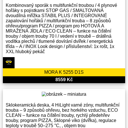
Kombinovaný sporák s multifunkční troubou / 4 plynové
hořáky s pojistkami STOP GAS / SMALTOVANÁ
dvoudílná mřížka STABIL PLUS / INTEGROVANÉ
zapalování hořáků / multifunkční trouba – 8 způsobů
ohřevu/program PIZZA / program pro HOTOVÁ A
MRAŽENÁ JÍDLA / ECO CLEAN – funkce na čištění
trouby / objem trouby 70 l / vedení v troubě – drátěná
vodítka plechů / tlumené dovírání dvířek / energetická
třída – A / INOX Look design / příslušenství: 1x rošt, 1x
XXL hluboký pekáč
MORA K 5255 D1S
8559 Kč
Sklokeramická deska, 4 HiLight varné zóny, multifunkční
trouba – 9 způsobů ohřevu, bez horkého vzduchu, ECO
CLEAN – funkce na čištění trouby, rychlý předehřev
trouby, program PIZZA, Sklopné víko (dvířka), regulace
teploty v troubě 50–275 °C, , objem trou