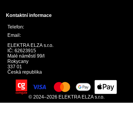
Kontaktní informace
Telefon:
722 744 094
Email:
obchod@elektraelza.cz
ELEKTRA ELZA s.r.o.

IČ: 62623915

Malé náměstí 99/I

Rokycany

337 01

Česká republika
© 2024–2026 ELEKTRA ELZA s.r.o.