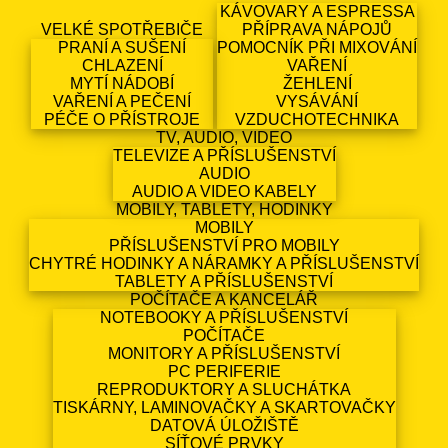
KÁVOVARY A ESPRESSA
VELKÉ SPOTŘEBIČE
PŘÍPRAVA NÁPOJŮ
PRANÍ A SUŠENÍ
POMOCNÍK PŘI MIXOVÁNÍ
CHLAZENÍ
VAŘENÍ
MYTÍ NÁDOBÍ
ŽEHLENÍ
VAŘENÍ A PEČENÍ
VYSÁVÁNÍ
PÉČE O PŘÍSTROJE
VZDUCHOTECHNIKA
TV, AUDIO, VIDEO
TELEVIZE A PŘÍSLUŠENSTVÍ
AUDIO
AUDIO A VIDEO KABELY
MOBILY, TABLETY, HODINKY
MOBILY
PŘÍSLUŠENSTVÍ PRO MOBILY
CHYTRÉ HODINKY A NÁRAMKY A PŘÍSLUŠENSTVÍ
TABLETY A PŘÍSLUŠENSTVÍ
POČÍTAČE A KANCELÁŘ
NOTEBOOKY A PŘÍSLUŠENSTVÍ
POČÍTAČE
MONITORY A PŘÍSLUŠENSTVÍ
PC PERIFERIE
REPRODUKTORY A SLUCHÁTKA
TISKÁRNY, LAMINOVAČKY A SKARTOVAČKY
DATOVÁ ÚLOŽIŠTĚ
SÍŤOVÉ PRVKY