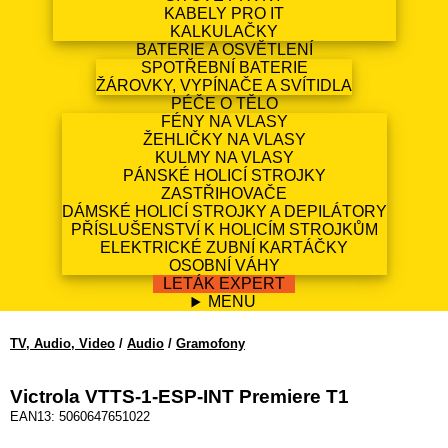
KABELY PRO IT
KALKULAČKY
BATERIE A OSVĚTLENÍ
SPOTŘEBNÍ BATERIE
ŽÁROVKY, VYPÍNAČE A SVÍTIDLA
PÉČE O TĚLO
FÉNY NA VLASY
ŽEHLIČKY NA VLASY
KULMY NA VLASY
PÁNSKÉ HOLICÍ STROJKY
ZASTŘIHOVAČE
DÁMSKÉ HOLICÍ STROJKY A DEPILÁTORY
PŘÍSLUŠENSTVÍ K HOLICÍM STROJKŮM
ELEKTRICKÉ ZUBNÍ KARTÁČKY
OSOBNÍ VÁHY
LETÁK EXPERT
MENU
TV, Audio, Video
/
Audio
/
Gramofony
Victrola VTTS-1-ESP-INT Premiere T1
EAN13: 5060647651022