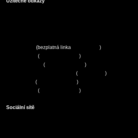
Užitečné odkazy
O nás
Ceník služeb
Autorizované servisy na Plzeňsku
Kuchyně ELZA
Servis Miele
(bezplatná linka
800 643 531
)
Servis Bosch
(
+420 251 095 043
)
Servis Siemens
(
+420 251 095 042
)
Zákaznické centrum Electrolux
(
261 302 261
)
Servis Sony
(
+420 272 650 240
)
Servis LORD
(
+420 725 781 964
)
Sociální sítě
Facebook
Instagram
Twitter