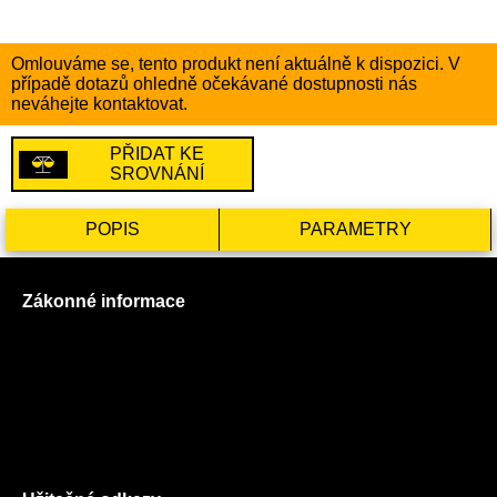
Omlouváme se, tento produkt není aktuálně k dispozici. V
případě dotazů ohledně očekávané dostupnosti nás
neváhejte kontaktovat.
PŘIDAT KE
SROVNÁNÍ
POPIS
PARAMETRY
Zákonné informace
Prohlášení o použití cookies
Všeobecné obchodní podmínky
Reklamační řád
GDPR