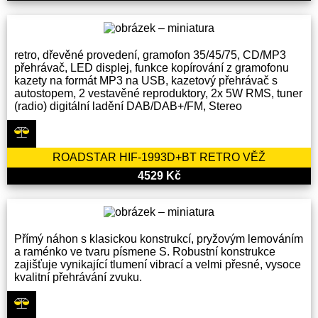
retro, dřevěné provedení, gramofon 35/45/75, CD/MP3
přehrávač, LED displej, funkce kopírování z gramofonu
kazety na formát MP3 na USB, kazetový přehrávač s
autostopem, 2 vestavěné reproduktory, 2x 5W RMS, tuner
(radio) digitální ladění DAB/DAB+/FM, Stereo
ROADSTAR HIF-1993D+BT RETRO VĚŽ
4529 Kč
Přímý náhon s klasickou konstrukcí, pryžovým lemováním
a raménko ve tvaru písmene S. Robustní konstrukce
zajišťuje vynikající tlumení vibrací a velmi přesné, vysoce
kvalitní přehrávání zvuku.