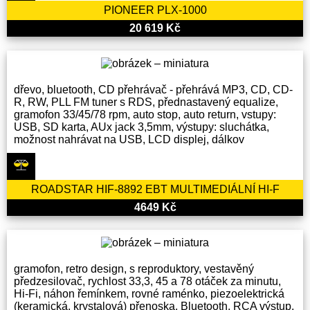
PIONEER PLX-1000
20 619 Kč
dřevo, bluetooth, CD přehrávač - přehrává MP3, CD, CD-
R, RW, PLL FM tuner s RDS, přednastavený equalize,
gramofon 33/45/78 rpm, auto stop, auto return, vstupy:
USB, SD karta, AUx jack 3,5mm, výstupy: sluchátka,
možnost nahrávat na USB, LCD displej, dálkov
ROADSTAR HIF-8892 EBT MULTIMEDIÁLNÍ HI-F
4649 Kč
gramofon, retro design, s reproduktory, vestavěný
předzesilovač, rychlost 33,3, 45 a 78 otáček za minutu,
Hi-Fi, náhon řemínkem, rovné raménko, piezoelektrická
(keramická, krystalová) přenoska, Bluetooth, RCA výstup,