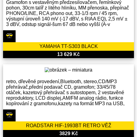
Gramofon s vestavěným předzesilovačem, řemínkový
pohon, 30cm talíř z litého hliníku, MM přenoska, přepínač
PHONO/LINE, RCA phono out, 33-1/3 rpm / 45 rpm,
výstupní úroveň 140 mV (-17 dBV, s RIAA EQ), 2,5 mV ±
3 dBV, odstup signál-šum 67 dB nebo vyšší (A-v
YAMAHA TT-S303 BLACK
13 629 Kč
retro, dřevěné provedení,Bluetooth, stereo,CD/MP3
přehrávač,přední podavač CD, gramofon; 33/45/78
otáček, kazetový přehrávač s autostopem, 2 vestavěné
reproduktory, LCD displej,AM/FM analog rádio, funkce
kopírování z gramofonu,kazety na formát MP3 na USB,
ROADSTAR HIF-1993BT RETRO VĚŽ
3829 Kč