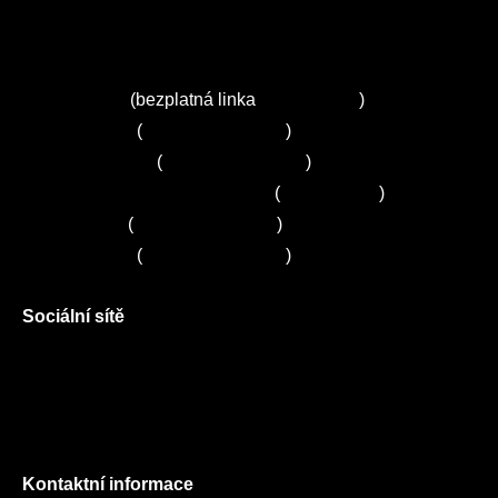
Ceník služeb
Autorizované servisy na Plzeňsku
Kuchyně ELZA
Servis Miele
(bezplatná linka
800 643 531
)
Servis Bosch
(
+420 251 095 043
)
Servis Siemens
(
+420 251 095 042
)
Zákaznické centrum Electrolux
(
261 302 261
)
Servis Sony
(
+420 272 650 240
)
Servis LORD
(
+420 725 781 964
)
Sociální sítě
Facebook
Instagram
Twitter
Kontaktní informace