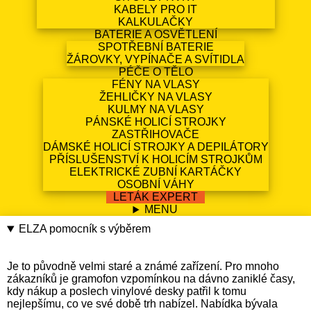
KABELY PRO IT
KALKULAČKY
BATERIE A OSVĚTLENÍ
SPOTŘEBNÍ BATERIE
ŽÁROVKY, VYPÍNAČE A SVÍTIDLA
PÉČE O TĚLO
FÉNY NA VLASY
ŽEHLIČKY NA VLASY
KULMY NA VLASY
PÁNSKÉ HOLICÍ STROJKY
ZASTŘIHOVAČE
DÁMSKÉ HOLICÍ STROJKY A DEPILÁTORY
PŘÍSLUŠENSTVÍ K HOLICÍM STROJKŮM
ELEKTRICKÉ ZUBNÍ KARTÁČKY
OSOBNÍ VÁHY
LETÁK EXPERT
MENU
ELZA pomocník s výběrem
Je to původně velmi staré a známé zařízení. Pro mnoho
zákazníků je gramofon vzpomínkou na dávno zaniklé časy,
kdy nákup a poslech vinylové desky patřil k tomu
nejlepšímu, co ve své době trh nabízel. Nabídka bývala