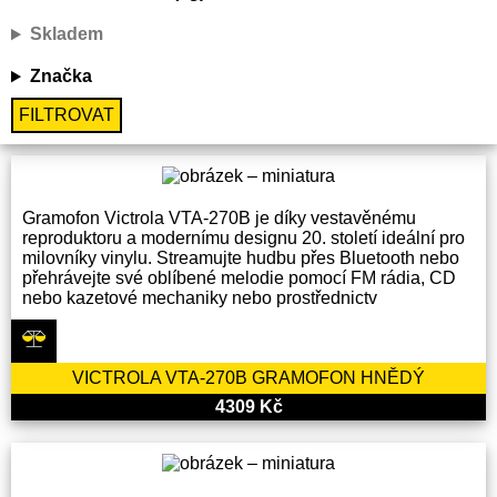
Skladem
Značka
FILTROVAT
Gramofon Victrola VTA-270B je díky vestavěnému
reproduktoru a modernímu designu 20. století ideální pro
milovníky vinylu. Streamujte hudbu přes Bluetooth nebo
přehrávejte své oblíbené melodie pomocí FM rádia, CD
nebo kazetové mechaniky nebo prostřednictv
VICTROLA VTA-270B GRAMOFON HNĚDÝ
4309 Kč