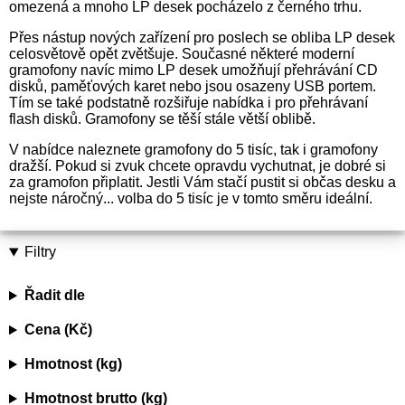
omezená a mnoho LP desek pocházelo z černého trhu.
Přes nástup nových zařízení pro poslech se obliba LP desek
celosvětově opět zvětšuje. Současné některé moderní
gramofony navíc mimo LP desek umožňují přehrávání CD
disků, paměťových karet nebo jsou osazeny USB portem.
Tím se také podstatně rozšiřuje nabídka i pro přehrávaní
flash disků. Gramofony se těší stále větší oblibě.
V nabídce naleznete gramofony do 5 tisíc, tak i gramofony
dražší. Pokud si zvuk chcete opravdu vychutnat, je dobré si
za gramofon připlatit. Jestli Vám stačí pustit si občas desku a
nejste náročný... volba do 5 tisíc je v tomto směru ideální.
Filtry
Řadit dle
Cena (Kč)
Hmotnost (kg)
Hmotnost brutto (kg)