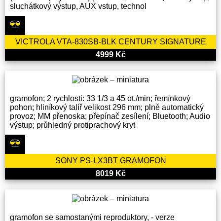
sluchátkový výstup, AUX vstup, technol
VICTROLA VTA-830SB-BLK CENTURY SIGNATURE
4999 Kč
gramofon; 2 rychlosti: 33 1/3 a 45 ot./min; řemínkový
pohon; hliníkový talíř velikost 296 mm; plně automatický
provoz; MM přenoska; přepínač zesílení; Bluetooth; Audio
výstup; průhledný protiprachový kryt
SONY PS-LX3BT GRAMOFON
8019 Kč
gramofon se samostanými reproduktory, - verze