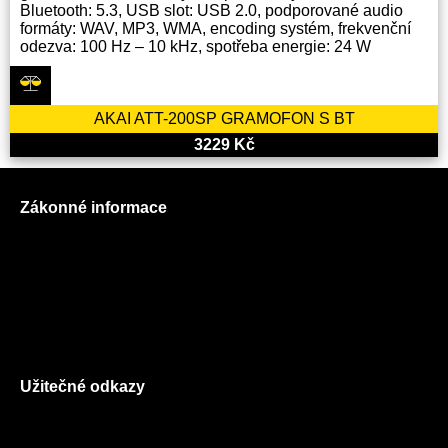
Bluetooth: 5.3, USB slot: USB 2.0, podporované audio
formáty: WAV, MP3, WMA, encoding systém, frekvenční
odezva: 100 Hz – 10 kHz, spotřeba energie: 24 W
AKAI ATT-200SP GRAMOFON S BT
3229 Kč
Zákonné informace
Prohlášení o použití cookies
Všeobecné obchodní podmínky
Reklamační řád
GDPR
Užitečné odkazy
O nás