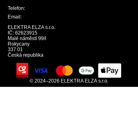
Telefon:
722 744 094
Email:
obchod@elektraelza.cz
ELEKTRA ELZA s.r.o.

IČ: 62623915

Malé náměstí 99/I

Rokycany

337 01

Česká republika
© 2024–2026 ELEKTRA ELZA s.r.o.