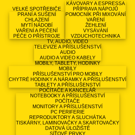
KÁVOVARY A ESPRESSA
VELKÉ SPOTŘEBIČE
PŘÍPRAVA NÁPOJŮ
PRANÍ A SUŠENÍ
POMOCNÍK PŘI MIXOVÁNÍ
CHLAZENÍ
VAŘENÍ
MYTÍ NÁDOBÍ
ŽEHLENÍ
VAŘENÍ A PEČENÍ
VYSÁVÁNÍ
PÉČE O PŘÍSTROJE
VZDUCHOTECHNIKA
TV, AUDIO, VIDEO
TELEVIZE A PŘÍSLUŠENSTVÍ
AUDIO
AUDIO A VIDEO KABELY
MOBILY, TABLETY, HODINKY
MOBILY
PŘÍSLUŠENSTVÍ PRO MOBILY
CHYTRÉ HODINKY A NÁRAMKY A PŘÍSLUŠENSTVÍ
TABLETY A PŘÍSLUŠENSTVÍ
POČÍTAČE A KANCELÁŘ
NOTEBOOKY A PŘÍSLUŠENSTVÍ
POČÍTAČE
MONITORY A PŘÍSLUŠENSTVÍ
PC PERIFERIE
REPRODUKTORY A SLUCHÁTKA
TISKÁRNY, LAMINOVAČKY A SKARTOVAČKY
DATOVÁ ÚLOŽIŠTĚ
SÍŤOVÉ PRVKY