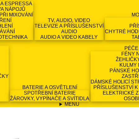
 A ESPRESSA
VA NÁPOJŮ
PŘI MIXOVÁNÍ
MO
ŘENÍ
TV, AUDIO, VIDEO
HLENÍ
TELEVIZE A PŘÍSLUŠENSTVÍ
PŘÍ
ÁVÁNÍ
AUDIO
CHYTRÉ HODI
OTECHNIKA
AUDIO A VIDEO KABELY
TA
PÉČE
FÉNY 
ŽEHLIČK
KULMY 
PÁNSKÉ HO
ČKY
ZASTŘ
DÁMSKÉ HOLICÍ ST
BATERIE A OSVĚTLENÍ
PŘÍSLUŠENSTVÍ K
SPOTŘEBNÍ BATERIE
ELEKTRICKÉ 
ŽÁROVKY, VYPÍNAČE A SVÍTIDLA
OSOB
MENU