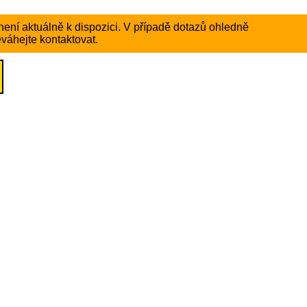
ení aktuálně k dispozici. V případě dotazů ohledně
váhejte kontaktovat.