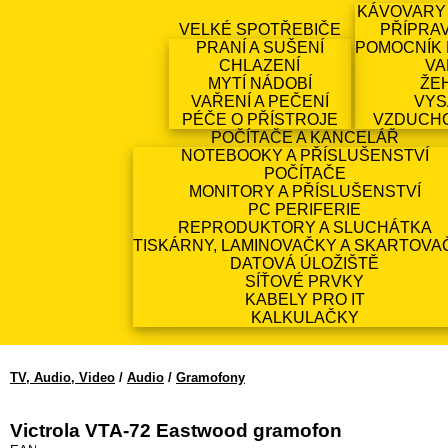
KÁVOVARY
VELKÉ SPOTŘEBIČE
PŘÍPRA
PRANÍ A SUŠENÍ
POMOCNÍK 
CHLAZENÍ
VA
MYTÍ NÁDOBÍ
ŽE
VAŘENÍ A PEČENÍ
VYS
PÉČE O PŘÍSTROJE
VZDUCH
POČÍTAČE A KANCELÁŘ
NOTEBOOKY A PŘÍSLUŠENSTVÍ
POČÍTAČE
MONITORY A PŘÍSLUŠENSTVÍ
PC PERIFERIE
REPRODUKTORY A SLUCHÁTKA
TISKÁRNY, LAMINOVAČKY A SKARTOVA
DATOVÁ ÚLOŽIŠTĚ
SÍŤOVÉ PRVKY
KABELY PRO IT
KALKULAČKY
TV, Audio, Video
/
Audio
/
Gramofony
Victrola VTA-72 Eastwood gramofon