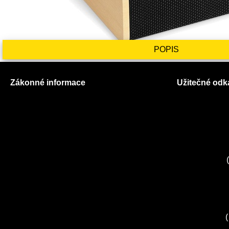
POPIS
Zákonné informace
Užitečné odk
Prohlášení o použití cookies
O nás
Všeobecné obchodní podmínky
Ceník služeb
Reklamační řád
Autorizované
GDPR
Kuchyně EL
Servis Miele
(
Servis Bosch
Servis Sieme
Zákaznické c
Servis Sony
(