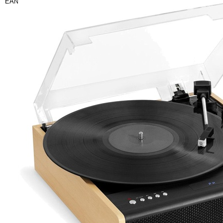
EAN13: 5060647650551