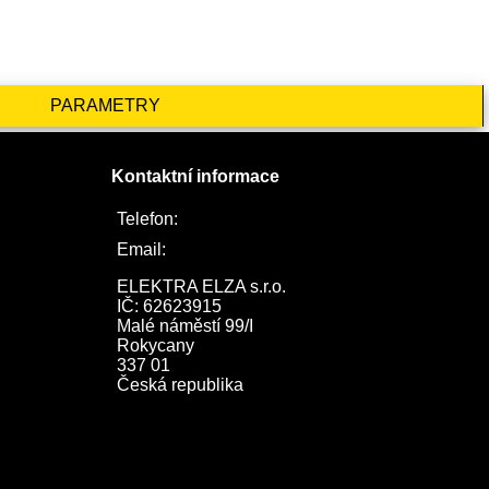
PARAMETRY
Kontaktní informace
Telefon:
722 744 094
Email:
obchod@elektraelza.cz
ELEKTRA ELZA s.r.o.

IČ: 62623915

Malé náměstí 99/I

Rokycany

337 01

Česká republika