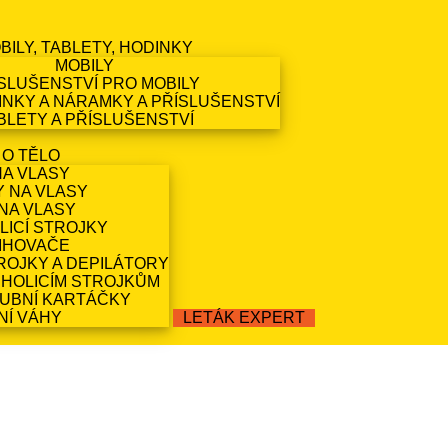
BILY, TABLETY, HODINKY
MOBILY
SLUŠENSTVÍ PRO MOBILY
NKY A NÁRAMKY A PŘÍSLUŠENSTVÍ
BLETY A PŘÍSLUŠENSTVÍ
 O TĚLO
NA VLASY
Y NA VLASY
NA VLASY
LICÍ STROJKY
IHOVAČE
ROJKY A DEPILÁTORY
 HOLICÍM STROJKŮM
ZUBNÍ KARTÁČKY
NÍ VÁHY
LETÁK EXPERT