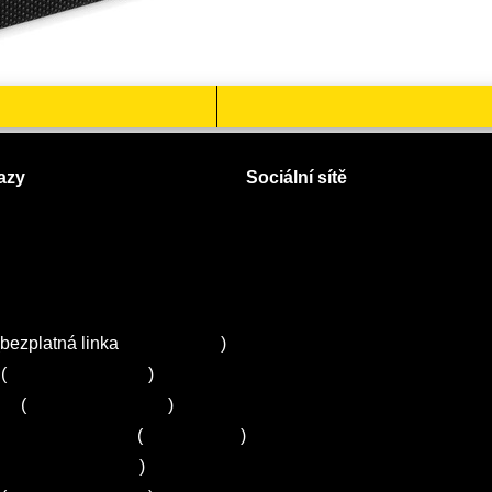
azy
Sociální sítě
Facebook
Instagram
 servisy na Plzeňsku
Twitter
ZA
bezplatná linka
800 643 531
)
(
+420 251 095 043
)
ns
(
+420 251 095 042
)
entrum Electrolux
(
261 302 261
)
+420 272 650 240
)