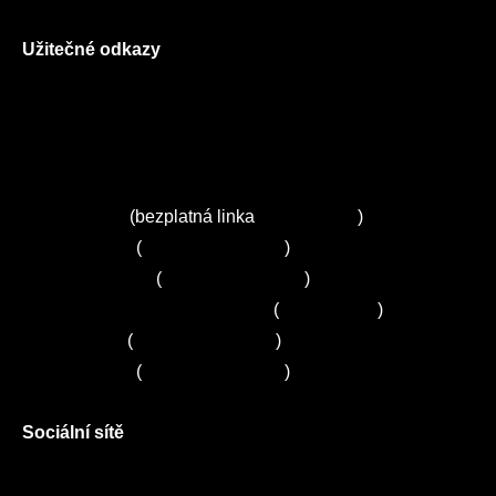
Užitečné odkazy
O nás
Ceník služeb
Autorizované servisy na Plzeňsku
Kuchyně ELZA
Servis Miele
(bezplatná linka
800 643 531
)
Servis Bosch
(
+420 251 095 043
)
Servis Siemens
(
+420 251 095 042
)
Zákaznické centrum Electrolux
(
261 302 261
)
Servis Sony
(
+420 272 650 240
)
Servis LORD
(
+420 725 781 964
)
Sociální sítě
Facebook