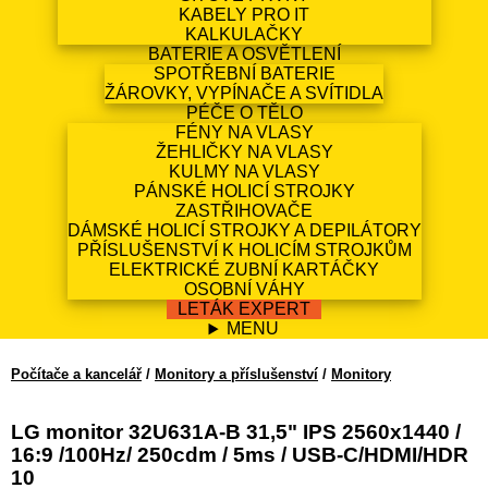
KABELY PRO IT
KALKULAČKY
BATERIE A OSVĚTLENÍ
SPOTŘEBNÍ BATERIE
ŽÁROVKY, VYPÍNAČE A SVÍTIDLA
PÉČE O TĚLO
FÉNY NA VLASY
ŽEHLIČKY NA VLASY
KULMY NA VLASY
PÁNSKÉ HOLICÍ STROJKY
ZASTŘIHOVAČE
DÁMSKÉ HOLICÍ STROJKY A DEPILÁTORY
PŘÍSLUŠENSTVÍ K HOLICÍM STROJKŮM
ELEKTRICKÉ ZUBNÍ KARTÁČKY
OSOBNÍ VÁHY
LETÁK EXPERT
MENU
Počítače a kancelář
/
Monitory a příslušenství
/
Monitory
LG monitor 32U631A-B 31,5" IPS 2560x1440 /
16:9 /100Hz/ 250cdm / 5ms / USB-C/HDMI/HDR
10