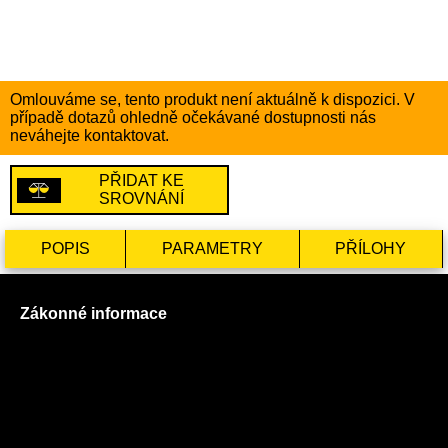
Omlouváme se, tento produkt není aktuálně k dispozici. V
případě dotazů ohledně očekávané dostupnosti nás
neváhejte kontaktovat.
PŘIDAT KE
SROVNÁNÍ
POPIS
PARAMETRY
PŘÍLOHY
Zákonné informace
Prohlášení o použití cookies
Všeobecné obchodní podmínky
Reklamační řád
GDPR