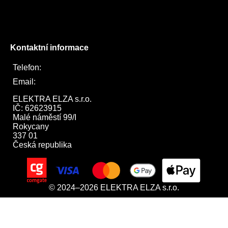
Instagram
Twitter
Kontaktní informace
Telefon:
722 744 094
Email:
obchod@elektraelza.cz
ELEKTRA ELZA s.r.o.

IČ: 62623915

Malé náměstí 99/I

Rokycany

337 01

Česká republika
© 2024–2026 ELEKTRA ELZA s.r.o.