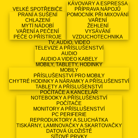
KÁVOVARY A ESPRESSA
VELKÉ SPOTŘEBIČE
PŘÍPRAVA NÁPOJŮ
PRANÍ A SUŠENÍ
POMOCNÍK PŘI MIXOVÁNÍ
CHLAZENÍ
VAŘENÍ
MYTÍ NÁDOBÍ
ŽEHLENÍ
VAŘENÍ A PEČENÍ
VYSÁVÁNÍ
PÉČE O PŘÍSTROJE
VZDUCHOTECHNIKA
TV, AUDIO, VIDEO
TELEVIZE A PŘÍSLUŠENSTVÍ
AUDIO
AUDIO A VIDEO KABELY
MOBILY, TABLETY, HODINKY
MOBILY
PŘÍSLUŠENSTVÍ PRO MOBILY
CHYTRÉ HODINKY A NÁRAMKY A PŘÍSLUŠENSTVÍ
TABLETY A PŘÍSLUŠENSTVÍ
POČÍTAČE A KANCELÁŘ
NOTEBOOKY A PŘÍSLUŠENSTVÍ
POČÍTAČE
MONITORY A PŘÍSLUŠENSTVÍ
PC PERIFERIE
REPRODUKTORY A SLUCHÁTKA
TISKÁRNY, LAMINOVAČKY A SKARTOVAČKY
DATOVÁ ÚLOŽIŠTĚ
SÍŤOVÉ PRVKY