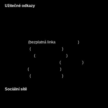
Užitečné odkazy
O nás
Ceník služeb
Autorizované servisy na Plzeňsku
Kuchyně ELZA
Servis Miele
(bezplatná linka
800 643 531
)
Servis Bosch
(
+420 251 095 043
)
Servis Siemens
(
+420 251 095 042
)
Zákaznické centrum Electrolux
(
261 302 261
)
Servis Sony
(
+420 272 650 240
)
Servis LORD
(
+420 725 781 964
)
Sociální sítě
Facebook
Instagram