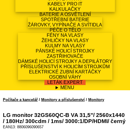
KABELY PRO IT
KALKULAČKY
BATERIE A OSVĚTLENÍ
SPOTŘEBNÍ BATERIE
ŽÁROVKY, VYPÍNAČE A SVÍTIDLA
PÉČE O TĚLO
FÉNY NA VLASY
ŽEHLIČKY NA VLASY
KULMY NA VLASY
PÁNSKÉ HOLICÍ STROJKY
ZASTŘIHOVAČE
DÁMSKÉ HOLICÍ STROJKY A DEPILÁTORY
PŘÍSLUŠENSTVÍ K HOLICÍM STROJKŮM
ELEKTRICKÉ ZUBNÍ KARTÁČKY
OSOBNÍ VÁHY
LETÁK EXPERT
MENU
Počítače a kancelář
/
Monitory a příslušenství
/
Monitory
LG monitor 32GS60QC-B VA 31,5"/ 2560x1440
/ 180Hz/ 300cdm / 1ms/ 3000:1/DP/HDMI/ černý
EAN13: 8806096090657