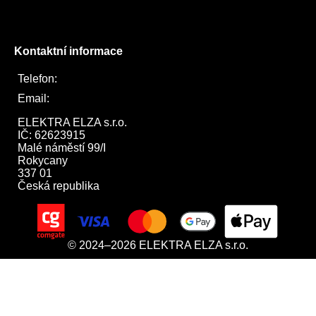
Twitter
Kontaktní informace
Telefon:
722 744 094
Email:
obchod@elektraelza.cz
ELEKTRA ELZA s.r.o.

IČ: 62623915

Malé náměstí 99/I

Rokycany

337 01

Česká republika
© 2024–2026 ELEKTRA ELZA s.r.o.