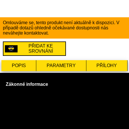
Omlouváme se, tento produkt není aktuálně k dispozici. V
případě dotazů ohledně očekávané dostupnosti nás
neváhejte kontaktovat.
PŘIDAT KE
SROVNÁNÍ
POPIS
PARAMETRY
PŘÍLOHY
Zákonné informace
Prohlášení o použití cookies
Všeobecné obchodní podmínky
Reklamační řád
GDPR