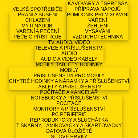
KÁVOVARY A ESPRESSA
VELKÉ SPOTŘEBIČE
PŘÍPRAVA NÁPOJŮ
PRANÍ A SUŠENÍ
POMOCNÍK PŘI MIXOVÁNÍ
CHLAZENÍ
VAŘENÍ
MYTÍ NÁDOBÍ
ŽEHLENÍ
VAŘENÍ A PEČENÍ
VYSÁVÁNÍ
PÉČE O PŘÍSTROJE
VZDUCHOTECHNIKA
TV, AUDIO, VIDEO
TELEVIZE A PŘÍSLUŠENSTVÍ
AUDIO
AUDIO A VIDEO KABELY
MOBILY, TABLETY, HODINKY
MOBILY
PŘÍSLUŠENSTVÍ PRO MOBILY
CHYTRÉ HODINKY A NÁRAMKY A PŘÍSLUŠENSTVÍ
TABLETY A PŘÍSLUŠENSTVÍ
POČÍTAČE A KANCELÁŘ
NOTEBOOKY A PŘÍSLUŠENSTVÍ
POČÍTAČE
MONITORY A PŘÍSLUŠENSTVÍ
PC PERIFERIE
REPRODUKTORY A SLUCHÁTKA
TISKÁRNY, LAMINOVAČKY A SKARTOVAČKY
DATOVÁ ÚLOŽIŠTĚ
SÍŤOVÉ PRVKY