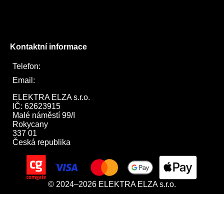
Instagram
Twitter
Kontaktní informace
Telefon:
722 744 094
Email:
obchod@elektraelza.cz
ELEKTRA ELZA s.r.o.

IČ: 62623915

Malé náměstí 99/I

Rokycany

337 01

Česká republika
© 2024–2026 ELEKTRA ELZA s.r.o.