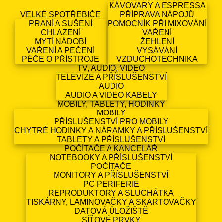
KÁVOVARY A ESPRESSA
VELKÉ SPOTŘEBIČE
PŘÍPRAVA NÁPOJŮ
PRANÍ A SUŠENÍ
POMOCNÍK PŘI MIXOVÁNÍ
CHLAZENÍ
VAŘENÍ
MYTÍ NÁDOBÍ
ŽEHLENÍ
VAŘENÍ A PEČENÍ
VYSÁVÁNÍ
PÉČE O PŘÍSTROJE
VZDUCHOTECHNIKA
TV, AUDIO, VIDEO
TELEVIZE A PŘÍSLUŠENSTVÍ
AUDIO
AUDIO A VIDEO KABELY
MOBILY, TABLETY, HODINKY
MOBILY
PŘÍSLUŠENSTVÍ PRO MOBILY
CHYTRÉ HODINKY A NÁRAMKY A PŘÍSLUŠENSTVÍ
TABLETY A PŘÍSLUŠENSTVÍ
POČÍTAČE A KANCELÁŘ
NOTEBOOKY A PŘÍSLUŠENSTVÍ
POČÍTAČE
MONITORY A PŘÍSLUŠENSTVÍ
PC PERIFERIE
REPRODUKTORY A SLUCHÁTKA
TISKÁRNY, LAMINOVAČKY A SKARTOVAČKY
DATOVÁ ÚLOŽIŠTĚ
SÍŤOVÉ PRVKY