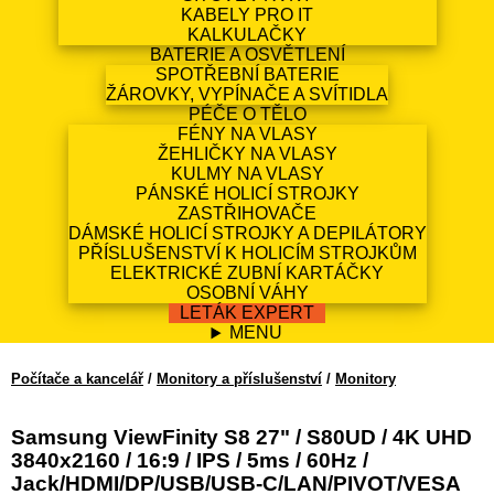
KABELY PRO IT
KALKULAČKY
BATERIE A OSVĚTLENÍ
SPOTŘEBNÍ BATERIE
ŽÁROVKY, VYPÍNAČE A SVÍTIDLA
PÉČE O TĚLO
FÉNY NA VLASY
ŽEHLIČKY NA VLASY
KULMY NA VLASY
PÁNSKÉ HOLICÍ STROJKY
ZASTŘIHOVAČE
DÁMSKÉ HOLICÍ STROJKY A DEPILÁTORY
PŘÍSLUŠENSTVÍ K HOLICÍM STROJKŮM
ELEKTRICKÉ ZUBNÍ KARTÁČKY
OSOBNÍ VÁHY
LETÁK EXPERT
MENU
Počítače a kancelář
/
Monitory a příslušenství
/
Monitory
Samsung ViewFinity S8 27" / S80UD / 4K UHD
3840x2160 / 16:9 / IPS / 5ms / 60Hz /
Jack/HDMI/DP/USB/USB-C/LAN/PIVOT/VESA