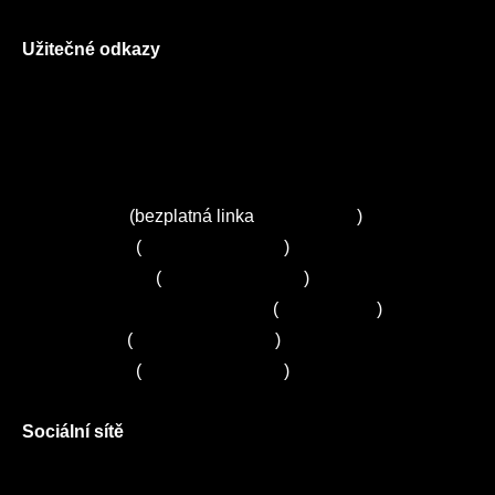
Užitečné odkazy
O nás
Ceník služeb
Autorizované servisy na Plzeňsku
Kuchyně ELZA
Servis Miele
(bezplatná linka
800 643 531
)
Servis Bosch
(
+420 251 095 043
)
Servis Siemens
(
+420 251 095 042
)
Zákaznické centrum Electrolux
(
261 302 261
)
Servis Sony
(
+420 272 650 240
)
Servis LORD
(
+420 725 781 964
)
Sociální sítě
Facebook