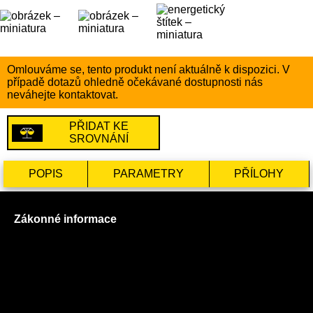
Omlouváme se, tento produkt není aktuálně k dispozici. V
případě dotazů ohledně očekávané dostupnosti nás
neváhejte kontaktovat.
PŘIDAT KE
SROVNÁNÍ
POPIS
PARAMETRY
PŘÍLOHY
Zákonné informace
Prohlášení o použití cookies
Všeobecné obchodní podmínky
Reklamační řád
GDPR