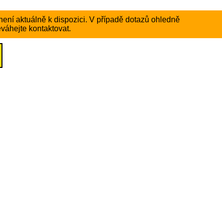
ení aktuálně k dispozici. V případě dotazů ohledně
váhejte kontaktovat.