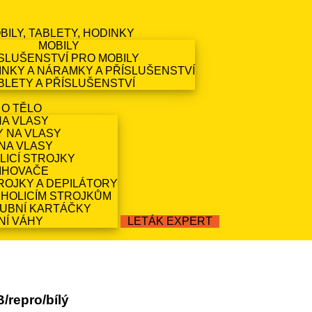
BILY, TABLETY, HODINKY
MOBILY
SLUŠENSTVÍ PRO MOBILY
NKY A NÁRAMKY A PŘÍSLUŠENSTVÍ
BLETY A PŘÍSLUŠENSTVÍ
 O TĚLO
NA VLASY
Y NA VLASY
NA VLASY
LICÍ STROJKY
IHOVAČE
ROJKY A DEPILÁTORY
 HOLICÍM STROJKŮM
ZUBNÍ KARTÁČKY
NÍ VÁHY
LETÁK EXPERT
/repro/bílý