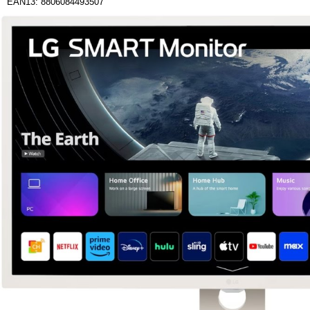
EAN13: 8806084493507