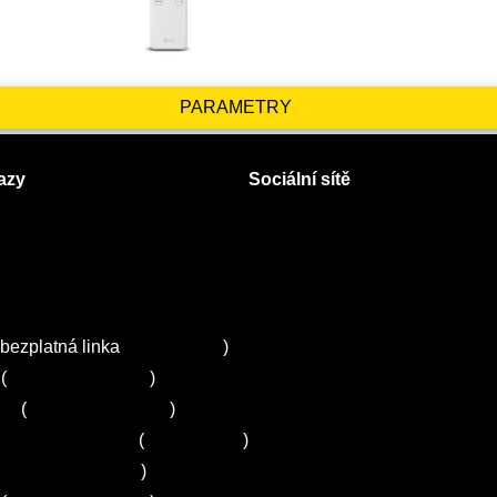
PARAMETRY
azy
Sociální sítě
Facebook
Instagram
 servisy na Plzeňsku
Twitter
ZA
bezplatná linka
800 643 531
)
(
+420 251 095 043
)
ns
(
+420 251 095 042
)
entrum Electrolux
(
261 302 261
)
+420 272 650 240
)