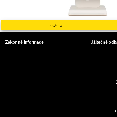
POPIS
Zákonné informace
Užitečné odk
Prohlášení o použití cookies
O nás
Všeobecné obchodní podmínky
Ceník služeb
Reklamační řád
Autorizované
GDPR
Kuchyně EL
Servis Miele
(
Servis Bosch
Servis Sieme
Zákaznické c
Servis Sony
(