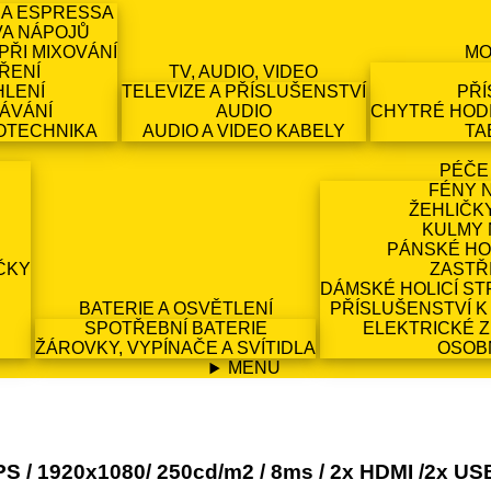
 A ESPRESSA
VA NÁPOJŮ
PŘI MIXOVÁNÍ
MO
ŘENÍ
TV, AUDIO, VIDEO
HLENÍ
TELEVIZE A PŘÍSLUŠENSTVÍ
PŘÍ
ÁVÁNÍ
AUDIO
CHYTRÉ HODI
OTECHNIKA
AUDIO A VIDEO KABELY
TA
PÉČE
FÉNY 
ŽEHLIČK
KULMY 
PÁNSKÉ HO
ČKY
ZASTŘ
DÁMSKÉ HOLICÍ ST
BATERIE A OSVĚTLENÍ
PŘÍSLUŠENSTVÍ K
SPOTŘEBNÍ BATERIE
ELEKTRICKÉ 
ŽÁROVKY, VYPÍNAČE A SVÍTIDLA
OSOB
MENU
S / 1920x1080/ 250cd/m2 / 8ms / 2x HDMI /2x USB