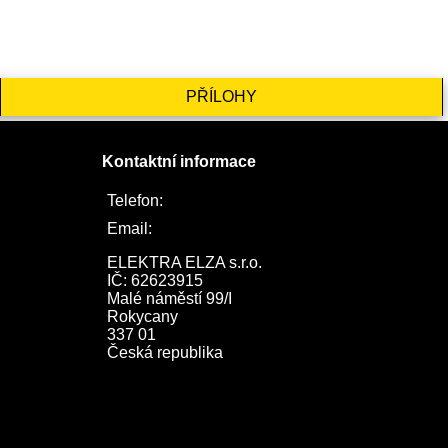
PŘÍLOHY
Kontaktní informace
Telefon:
722 744 094
Email:
obchod@elektraelza.cz
ELEKTRA ELZA s.r.o.

IČ: 62623915

Malé náměstí 99/I

Rokycany

337 01

Česká republika