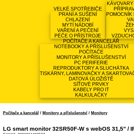
KÁVOVARY
VELKÉ SPOTŘEBIČE
PŘÍPRA
PRANÍ A SUŠENÍ
POMOCNÍK 
CHLAZENÍ
VA
MYTÍ NÁDOBÍ
ŽE
VAŘENÍ A PEČENÍ
VYS
PÉČE O PŘÍSTROJE
VZDUCH
POČÍTAČE A KANCELÁŘ
NOTEBOOKY A PŘÍSLUŠENSTVÍ
POČÍTAČE
MONITORY A PŘÍSLUŠENSTVÍ
PC PERIFERIE
REPRODUKTORY A SLUCHÁTKA
TISKÁRNY, LAMINOVAČKY A SKARTOVA
DATOVÁ ÚLOŽIŠTĚ
SÍŤOVÉ PRVKY
KABELY PRO IT
KALKULAČKY
Počítače a kancelář
/
Monitory a příslušenství
/
Monitory
LG smart monitor 32SR50F-W s webOS 31,5" / IP