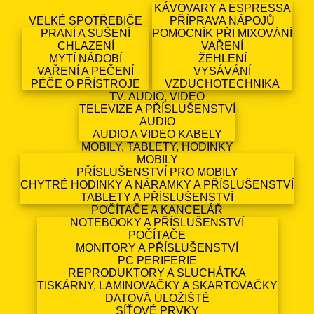
KÁVOVARY A ESPRESSA
VELKÉ SPOTŘEBIČE
PŘÍPRAVA NÁPOJŮ
PRANÍ A SUŠENÍ
POMOCNÍK PŘI MIXOVÁNÍ
CHLAZENÍ
VAŘENÍ
MYTÍ NÁDOBÍ
ŽEHLENÍ
VAŘENÍ A PEČENÍ
VYSÁVÁNÍ
PÉČE O PŘÍSTROJE
VZDUCHOTECHNIKA
TV, AUDIO, VIDEO
TELEVIZE A PŘÍSLUŠENSTVÍ
AUDIO
AUDIO A VIDEO KABELY
MOBILY, TABLETY, HODINKY
MOBILY
PŘÍSLUŠENSTVÍ PRO MOBILY
CHYTRÉ HODINKY A NÁRAMKY A PŘÍSLUŠENSTVÍ
TABLETY A PŘÍSLUŠENSTVÍ
POČÍTAČE A KANCELÁŘ
NOTEBOOKY A PŘÍSLUŠENSTVÍ
POČÍTAČE
MONITORY A PŘÍSLUŠENSTVÍ
PC PERIFERIE
REPRODUKTORY A SLUCHÁTKA
TISKÁRNY, LAMINOVAČKY A SKARTOVAČKY
DATOVÁ ÚLOŽIŠTĚ
SÍŤOVÉ PRVKY