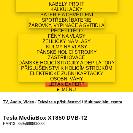
KABELY PRO IT
KALKULAČKY
BATERIE A OSVĚTLENÍ
SPOTŘEBNÍ BATERIE
ŽÁROVKY, VYPÍNAČE A SVÍTIDLA
PÉČE O TĚLO
FÉNY NA VLASY
ŽEHLIČKY NA VLASY
KULMY NA VLASY
PÁNSKÉ HOLICÍ STROJKY
ZASTŘIHOVAČE
DÁMSKÉ HOLICÍ STROJKY A DEPILÁTORY
PŘÍSLUŠENSTVÍ K HOLICÍM STROJKŮM
ELEKTRICKÉ ZUBNÍ KARTÁČKY
OSOBNÍ VÁHY
LETÁK EXPERT
MENU
TV, Audio, Video
/
Televize a příslušenství
/
Multimediální centra
Tesla MediaBox XT850 DVB-T2
EAN13: 8595689805333