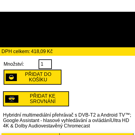
2409 Kč
včetně recyklačního
poplatku ve výši 11 Kč
DPH celkem: 418,09 Kč
Množství:
PŘIDAT DO
KOŠÍKU
PŘIDAT KE
SROVNÁNÍ
Hybridní multimediální přehrávač s DVB-T2 a Android TV™;
Google Assistant - hlasové vyhledávání a ovládáníUltra HD
4K & Dolby Audiovestavěný Chromecast