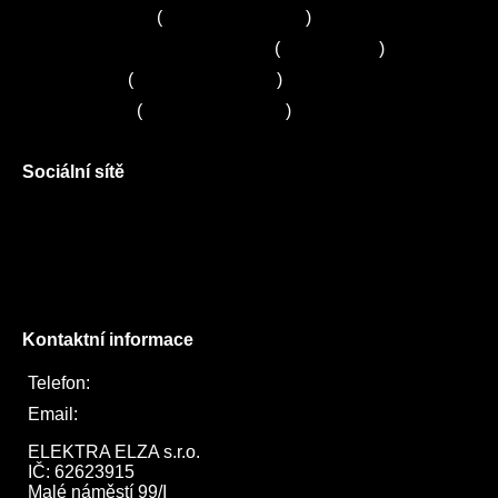
Servis Siemens
(
+420 251 095 042
)
Zákaznické centrum Electrolux
(
261 302 261
)
Servis Sony
(
+420 272 650 240
)
Servis LORD
(
+420 725 781 964
)
Sociální sítě
Facebook
Instagram
Twitter
Kontaktní informace
Telefon:
722 744 094
Email:
obchod@elektraelza.cz
ELEKTRA ELZA s.r.o.

IČ: 62623915

Malé náměstí 99/I
