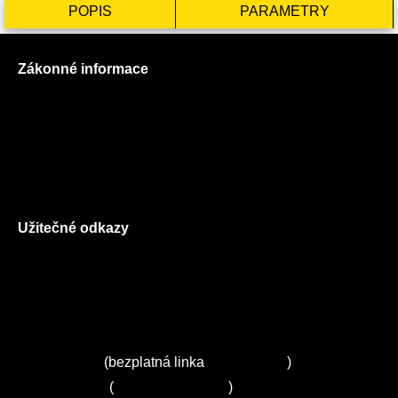
POPIS
PARAMETRY
Zákonné informace
Prohlášení o použití cookies
Všeobecné obchodní podmínky
Reklamační řád
GDPR
Užitečné odkazy
O nás
Ceník služeb
Autorizované servisy na Plzeňsku
Kuchyně ELZA
Servis Miele
(bezplatná linka
800 643 531
)
Servis Bosch
(
+420 251 095 043
)