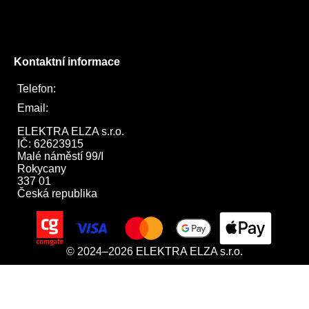
Instagram
Twitter
Kontaktní informace
Telefon:
722 744 094
Email:
obchod@elektraelza.cz
ELEKTRA ELZA s.r.o.

IČ: 62623915

Malé náměstí 99/I

Rokycany

337 01

Česká republika
© 2024–2026 ELEKTRA ELZA s.r.o.