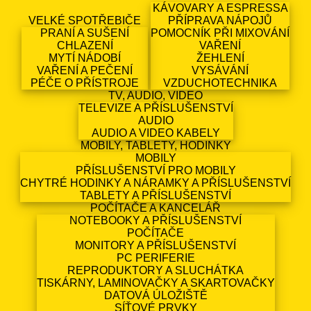
KÁVOVARY A ESPRESSA
VELKÉ SPOTŘEBIČE
PŘÍPRAVA NÁPOJŮ
PRANÍ A SUŠENÍ
POMOCNÍK PŘI MIXOVÁNÍ
CHLAZENÍ
VAŘENÍ
MYTÍ NÁDOBÍ
ŽEHLENÍ
VAŘENÍ A PEČENÍ
VYSÁVÁNÍ
PÉČE O PŘÍSTROJE
VZDUCHOTECHNIKA
TV, AUDIO, VIDEO
TELEVIZE A PŘÍSLUŠENSTVÍ
AUDIO
AUDIO A VIDEO KABELY
MOBILY, TABLETY, HODINKY
MOBILY
PŘÍSLUŠENSTVÍ PRO MOBILY
CHYTRÉ HODINKY A NÁRAMKY A PŘÍSLUŠENSTVÍ
TABLETY A PŘÍSLUŠENSTVÍ
POČÍTAČE A KANCELÁŘ
NOTEBOOKY A PŘÍSLUŠENSTVÍ
POČÍTAČE
MONITORY A PŘÍSLUŠENSTVÍ
PC PERIFERIE
REPRODUKTORY A SLUCHÁTKA
TISKÁRNY, LAMINOVAČKY A SKARTOVAČKY
DATOVÁ ÚLOŽIŠTĚ
SÍŤOVÉ PRVKY