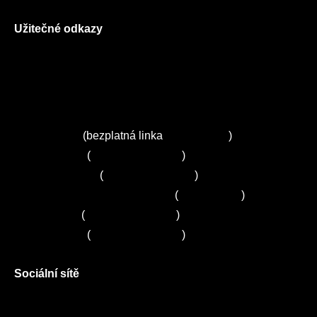
Užitečné odkazy
O nás
Ceník služeb
Autorizované servisy na Plzeňsku
Kuchyně ELZA
Servis Miele
(bezplatná linka
800 643 531
)
Servis Bosch
(
+420 251 095 043
)
Servis Siemens
(
+420 251 095 042
)
Zákaznické centrum Electrolux
(
261 302 261
)
Servis Sony
(
+420 272 650 240
)
Servis LORD
(
+420 725 781 964
)
Sociální sítě
Facebook