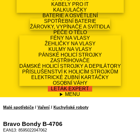
KABELY PRO IT
KALKULAČKY
BATERIE A OSVĚTLENÍ
SPOTŘEBNÍ BATERIE
ŽÁROVKY, VYPÍNAČE A SVÍTIDLA
PÉČE O TĚLO
FÉNY NA VLASY
ŽEHLIČKY NA VLASY
KULMY NA VLASY
PÁNSKÉ HOLICÍ STROJKY
ZASTŘIHOVAČE
DÁMSKÉ HOLICÍ STROJKY A DEPILÁTORY
PŘÍSLUŠENSTVÍ K HOLICÍM STROJKŮM
ELEKTRICKÉ ZUBNÍ KARTÁČKY
OSOBNÍ VÁHY
LETÁK EXPERT
MENU
Malé spotřebiče
/
Vaření
/
Kuchyňské roboty
Bravo Bondy B-4706
EAN13: 8595022047062