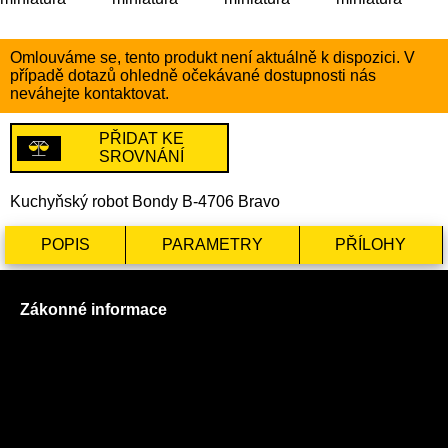
Omlouváme se, tento produkt není aktuálně k dispozici. V
případě dotazů ohledně očekávané dostupnosti nás
neváhejte kontaktovat.
PŘIDAT KE
SROVNÁNÍ
Kuchyňský robot Bondy B-4706 Bravo
POPIS
PARAMETRY
PŘÍLOHY
Zákonné informace
Prohlášení o použití cookies
Všeobecné obchodní podmínky
Reklamační řád
GDPR