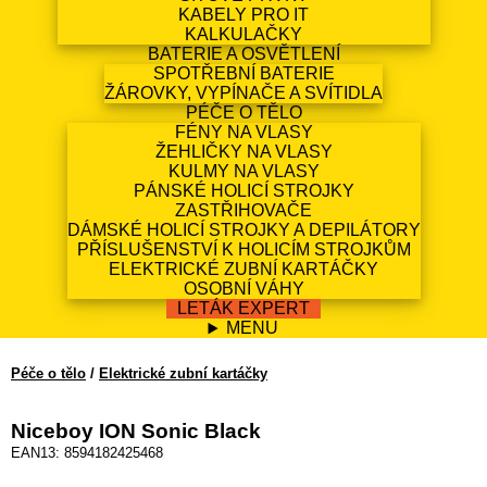
KABELY PRO IT
KALKULAČKY
BATERIE A OSVĚTLENÍ
SPOTŘEBNÍ BATERIE
ŽÁROVKY, VYPÍNAČE A SVÍTIDLA
PÉČE O TĚLO
FÉNY NA VLASY
ŽEHLIČKY NA VLASY
KULMY NA VLASY
PÁNSKÉ HOLICÍ STROJKY
ZASTŘIHOVAČE
DÁMSKÉ HOLICÍ STROJKY A DEPILÁTORY
PŘÍSLUŠENSTVÍ K HOLICÍM STROJKŮM
ELEKTRICKÉ ZUBNÍ KARTÁČKY
OSOBNÍ VÁHY
LETÁK EXPERT
MENU
Péče o tělo
/
Elektrické zubní kartáčky
Niceboy ION Sonic Black
EAN13: 8594182425468