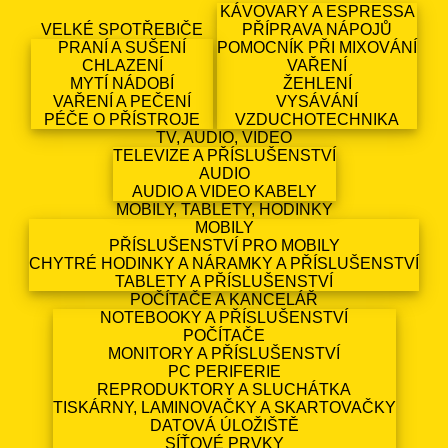
KÁVOVARY A ESPRESSA
VELKÉ SPOTŘEBIČE
PŘÍPRAVA NÁPOJŮ
PRANÍ A SUŠENÍ
POMOCNÍK PŘI MIXOVÁNÍ
CHLAZENÍ
VAŘENÍ
MYTÍ NÁDOBÍ
ŽEHLENÍ
VAŘENÍ A PEČENÍ
VYSÁVÁNÍ
PÉČE O PŘÍSTROJE
VZDUCHOTECHNIKA
TV, AUDIO, VIDEO
TELEVIZE A PŘÍSLUŠENSTVÍ
AUDIO
AUDIO A VIDEO KABELY
MOBILY, TABLETY, HODINKY
MOBILY
PŘÍSLUŠENSTVÍ PRO MOBILY
CHYTRÉ HODINKY A NÁRAMKY A PŘÍSLUŠENSTVÍ
TABLETY A PŘÍSLUŠENSTVÍ
POČÍTAČE A KANCELÁŘ
NOTEBOOKY A PŘÍSLUŠENSTVÍ
POČÍTAČE
MONITORY A PŘÍSLUŠENSTVÍ
PC PERIFERIE
REPRODUKTORY A SLUCHÁTKA
TISKÁRNY, LAMINOVAČKY A SKARTOVAČKY
DATOVÁ ÚLOŽIŠTĚ
SÍŤOVÉ PRVKY