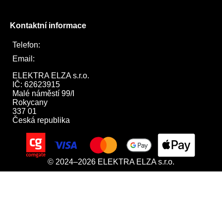
Kontaktní informace
Telefon:
722 744 094
Email:
obchod@elektraelza.cz
ELEKTRA ELZA s.r.o.

IČ: 62623915

Malé náměstí 99/I

Rokycany

337 01

Česká republika
© 2024–2026 ELEKTRA ELZA s.r.o.