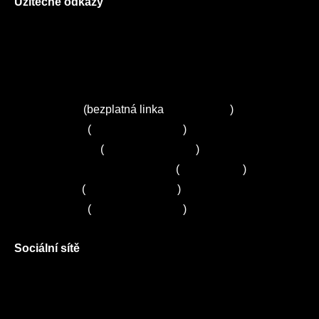
Užitečné odkazy
O nás
Ceník služeb
Autorizované servisy na Plzeňsku
Kuchyně ELZA
Servis Miele
(bezplatná linka
800 643 531
)
Servis Bosch
(
+420 251 095 043
)
Servis Siemens
(
+420 251 095 042
)
Zákaznické centrum Electrolux
(
261 302 261
)
Servis Sony
(
+420 272 650 240
)
Servis LORD
(
+420 725 781 964
)
Sociální sítě
Facebook
Instagram
Twitter