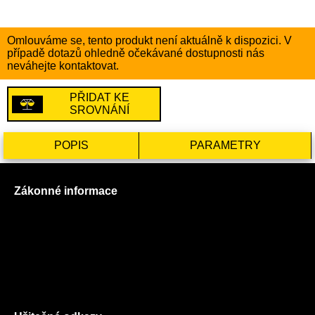
Omlouváme se, tento produkt není aktuálně k dispozici. V
případě dotazů ohledně očekávané dostupnosti nás
neváhejte kontaktovat.
PŘIDAT KE
SROVNÁNÍ
POPIS
PARAMETRY
Zákonné informace
Prohlášení o použití cookies
Všeobecné obchodní podmínky
Reklamační řád
GDPR