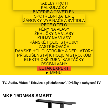
KABELY PRO IT
KALKULAČKY
BATERIE A OSVĚTLENÍ
SPOTŘEBNÍ BATERIE
ŽÁROVKY, VYPÍNAČE A SVÍTIDLA
PÉČE O TĚLO
FÉNY NA VLASY
ŽEHLIČKY NA VLASY
KULMY NA VLASY
PÁNSKÉ HOLICÍ STROJKY
ZASTŘIHOVAČE
DÁMSKÉ HOLICÍ STROJKY A DEPILÁTORY
PŘÍSLUŠENSTVÍ K HOLICÍM STROJKŮM
ELEKTRICKÉ ZUBNÍ KARTÁČKY
OSOBNÍ VÁHY
LETÁK EXPERT
MENU
TV, Audio, Video
/
Televize a příslušenství
/
Držáky k uchycení TV
MKF 19DM648 SMART
EAN13: 8592359010721