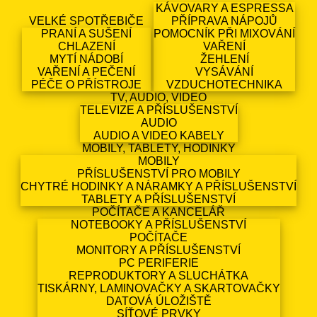
KÁVOVARY A ESPRESSA
VELKÉ SPOTŘEBIČE
PŘÍPRAVA NÁPOJŮ
PRANÍ A SUŠENÍ
POMOCNÍK PŘI MIXOVÁNÍ
CHLAZENÍ
VAŘENÍ
MYTÍ NÁDOBÍ
ŽEHLENÍ
VAŘENÍ A PEČENÍ
VYSÁVÁNÍ
PÉČE O PŘÍSTROJE
VZDUCHOTECHNIKA
TV, AUDIO, VIDEO
TELEVIZE A PŘÍSLUŠENSTVÍ
AUDIO
AUDIO A VIDEO KABELY
MOBILY, TABLETY, HODINKY
MOBILY
PŘÍSLUŠENSTVÍ PRO MOBILY
CHYTRÉ HODINKY A NÁRAMKY A PŘÍSLUŠENSTVÍ
TABLETY A PŘÍSLUŠENSTVÍ
POČÍTAČE A KANCELÁŘ
NOTEBOOKY A PŘÍSLUŠENSTVÍ
POČÍTAČE
MONITORY A PŘÍSLUŠENSTVÍ
PC PERIFERIE
REPRODUKTORY A SLUCHÁTKA
TISKÁRNY, LAMINOVAČKY A SKARTOVAČKY
DATOVÁ ÚLOŽIŠTĚ
SÍŤOVÉ PRVKY