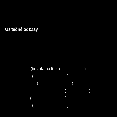
Všeobecné obchodní podmínky
Reklamační řád
GDPR
Užitečné odkazy
O nás
Ceník služeb
Autorizované servisy na Plzeňsku
Kuchyně ELZA
Servis Miele
(bezplatná linka
800 643 531
)
Servis Bosch
(
+420 251 095 043
)
Servis Siemens
(
+420 251 095 042
)
Zákaznické centrum Electrolux
(
261 302 261
)
Servis Sony
(
+420 272 650 240
)
Servis LORD
(
+420 725 781 964
)