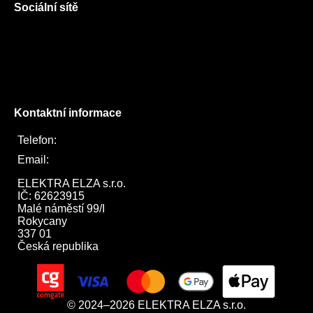
Sociální sítě
Facebook
Instagram
Twitter
Kontaktní informace
Telefon:
722 744 094
Email:
obchod@elektraelza.cz
ELEKTRA ELZA s.r.o.

IČ: 62623915

Malé náměstí 99/I

Rokycany

337 01

Česká republika
© 2024–2026 ELEKTRA ELZA s.r.o.