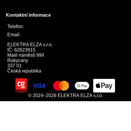
Kontaktní informace
Telefon:
722 744 094
Email:
obchod@elektraelza.cz
ELEKTRA ELZA s.r.o.

IČ: 62623915

Malé náměstí 99/I

Rokycany

337 01

Česká republika
© 2024–2026 ELEKTRA ELZA s.r.o.