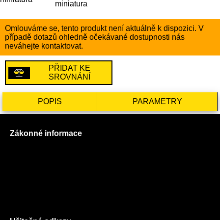
Omlouváme se, tento produkt není aktuálně k dispozici. V
případě dotazů ohledně očekávané dostupnosti nás
neváhejte kontaktovat.
PŘIDAT KE
SROVNÁNÍ
POPIS
PARAMETRY
Zákonné informace
Prohlášení o použití cookies
Všeobecné obchodní podmínky
Reklamační řád
GDPR