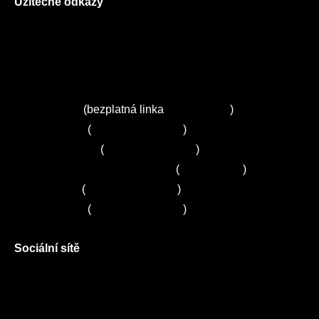
Užitečné odkazy
O nás
Ceník služeb
Autorizované servisy na Plzeňsku
Kuchyně ELZA
Servis Miele
(bezplatná linka
800 643 531
)
Servis Bosch
(
+420 251 095 043
)
Servis Siemens
(
+420 251 095 042
)
Zákaznické centrum Electrolux
(
261 302 261
)
Servis Sony
(
+420 272 650 240
)
Servis LORD
(
+420 725 781 964
)
Sociální sítě
Facebook
Instagram
Twitter