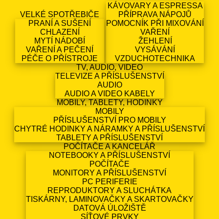
KÁVOVARY A ESPRESSA
VELKÉ SPOTŘEBIČE
PŘÍPRAVA NÁPOJŮ
PRANÍ A SUŠENÍ
POMOCNÍK PŘI MIXOVÁNÍ
CHLAZENÍ
VAŘENÍ
MYTÍ NÁDOBÍ
ŽEHLENÍ
VAŘENÍ A PEČENÍ
VYSÁVÁNÍ
PÉČE O PŘÍSTROJE
VZDUCHOTECHNIKA
TV, AUDIO, VIDEO
TELEVIZE A PŘÍSLUŠENSTVÍ
AUDIO
AUDIO A VIDEO KABELY
MOBILY, TABLETY, HODINKY
MOBILY
PŘÍSLUŠENSTVÍ PRO MOBILY
CHYTRÉ HODINKY A NÁRAMKY A PŘÍSLUŠENSTVÍ
TABLETY A PŘÍSLUŠENSTVÍ
POČÍTAČE A KANCELÁŘ
NOTEBOOKY A PŘÍSLUŠENSTVÍ
POČÍTAČE
MONITORY A PŘÍSLUŠENSTVÍ
PC PERIFERIE
REPRODUKTORY A SLUCHÁTKA
TISKÁRNY, LAMINOVAČKY A SKARTOVAČKY
DATOVÁ ÚLOŽIŠTĚ
SÍŤOVÉ PRVKY