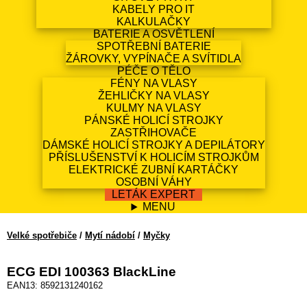
KABELY PRO IT
KALKULAČKY
BATERIE A OSVĚTLENÍ
SPOTŘEBNÍ BATERIE
ŽÁROVKY, VYPÍNAČE A SVÍTIDLA
PÉČE O TĚLO
FÉNY NA VLASY
ŽEHLIČKY NA VLASY
KULMY NA VLASY
PÁNSKÉ HOLICÍ STROJKY
ZASTŘIHOVAČE
DÁMSKÉ HOLICÍ STROJKY A DEPILÁTORY
PŘÍSLUŠENSTVÍ K HOLICÍM STROJKŮM
ELEKTRICKÉ ZUBNÍ KARTÁČKY
OSOBNÍ VÁHY
LETÁK EXPERT
MENU
Velké spotřebiče
/
Mytí nádobí
/
Myčky
ECG EDI 100363 BlackLine
EAN13: 8592131240162