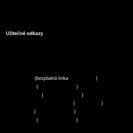
Všeobecné obchodní podmínky
Reklamační řád
GDPR
Užitečné odkazy
O nás
Ceník služeb
Autorizované servisy na Plzeňsku
Kuchyně ELZA
Servis Miele
(bezplatná linka
800 643 531
)
Servis Bosch
(
+420 251 095 043
)
Servis Siemens
(
+420 251 095 042
)
Zákaznické centrum Electrolux
(
261 302 261
)
Servis Sony
(
+420 272 650 240
)
Servis LORD
(
+420 725 781 964
)