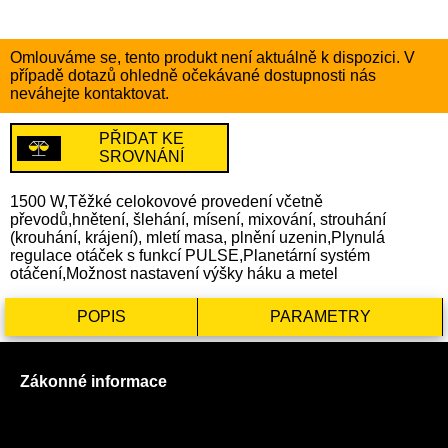
Omlouváme se, tento produkt není aktuálně k dispozici. V
případě dotazů ohledně očekávané dostupnosti nás
neváhejte kontaktovat.
PŘIDAT KE
SROVNÁNÍ
1500 W,Těžké celokovové provedení včetně
převodů,hnětení, šlehání, mísení, mixování, strouhání
(krouhání, krájení), mletí masa, plnění uzenin,Plynulá
regulace otáček s funkcí PULSE,Planetární systém
otáčení,Možnost nastavení výšky háku a metel
POPIS
PARAMETRY
Zákonné informace
Prohlášení o použití cookies