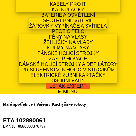
KABELY PRO IT
KALKULAČKY
BATERIE A OSVĚTLENÍ
SPOTŘEBNÍ BATERIE
ŽÁROVKY, VYPÍNAČE A SVÍTIDLA
PÉČE O TĚLO
FÉNY NA VLASY
ŽEHLIČKY NA VLASY
KULMY NA VLASY
PÁNSKÉ HOLICÍ STROJKY
ZASTŘIHOVAČE
DÁMSKÉ HOLICÍ STROJKY A DEPILÁTORY
PŘÍSLUŠENSTVÍ K HOLICÍM STROJKŮM
ELEKTRICKÉ ZUBNÍ KARTÁČKY
OSOBNÍ VÁHY
LETÁK EXPERT
MENU
Malé spotřebiče
/
Vaření
/
Kuchyňské roboty
ETA 102890061
EAN13: 8590393376797