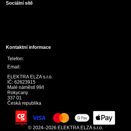
Sociální sítě
Facebook
Instagram
Twitter
Kontaktní informace
Telefon:
722 744 094
Email:
obchod@elektraelza.cz
ELEKTRA ELZA s.r.o.

IČ: 62623915

Malé náměstí 99/I

Rokycany

337 01

Česká republika
© 2024–2026 ELEKTRA ELZA s.r.o.