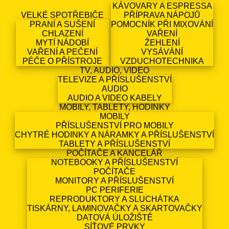
KÁVOVARY A ESPRESSA
VELKÉ SPOTŘEBIČE
PŘÍPRAVA NÁPOJŮ
PRANÍ A SUŠENÍ
POMOCNÍK PŘI MIXOVÁNÍ
CHLAZENÍ
VAŘENÍ
MYTÍ NÁDOBÍ
ŽEHLENÍ
VAŘENÍ A PEČENÍ
VYSÁVÁNÍ
PÉČE O PŘÍSTROJE
VZDUCHOTECHNIKA
TV, AUDIO, VIDEO
TELEVIZE A PŘÍSLUŠENSTVÍ
AUDIO
AUDIO A VIDEO KABELY
MOBILY, TABLETY, HODINKY
MOBILY
PŘÍSLUŠENSTVÍ PRO MOBILY
CHYTRÉ HODINKY A NÁRAMKY A PŘÍSLUŠENSTVÍ
TABLETY A PŘÍSLUŠENSTVÍ
POČÍTAČE A KANCELÁŘ
NOTEBOOKY A PŘÍSLUŠENSTVÍ
POČÍTAČE
MONITORY A PŘÍSLUŠENSTVÍ
PC PERIFERIE
REPRODUKTORY A SLUCHÁTKA
TISKÁRNY, LAMINOVAČKY A SKARTOVAČKY
DATOVÁ ÚLOŽIŠTĚ
SÍŤOVÉ PRVKY