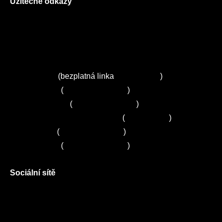
Užitečné odkazy
O nás
Ceník služeb
Autorizované servisy na Plzeňsku
Kuchyně ELZA
Servis Miele
(bezplatná linka
800 643 531
)
Servis Bosch
(
+420 251 095 043
)
Servis Siemens
(
+420 251 095 042
)
Zákaznické centrum Electrolux
(
261 302 261
)
Servis Sony
(
+420 272 650 240
)
Servis LORD
(
+420 725 781 964
)
Sociální sítě
Facebook
Instagram
Twitter