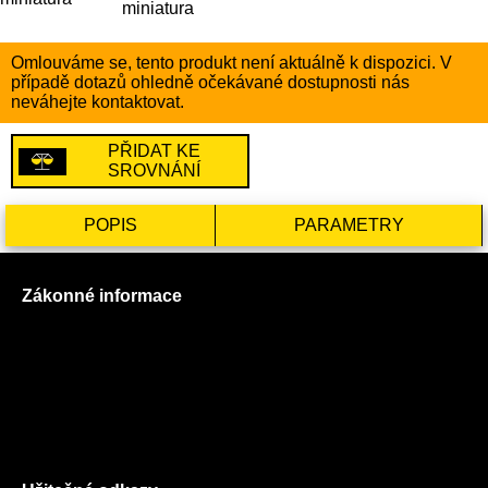
Omlouváme se, tento produkt není aktuálně k dispozici. V
případě dotazů ohledně očekávané dostupnosti nás
neváhejte kontaktovat.
PŘIDAT KE
SROVNÁNÍ
POPIS
PARAMETRY
Zákonné informace
Prohlášení o použití cookies
Všeobecné obchodní podmínky
Reklamační řád
GDPR