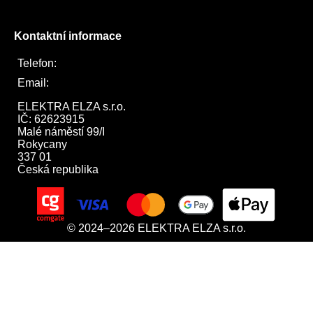
Kontaktní informace
Telefon:
722 744 094
Email:
obchod@elektraelza.cz
ELEKTRA ELZA s.r.o.

IČ: 62623915

Malé náměstí 99/I

Rokycany

337 01

Česká republika
© 2024–2026 ELEKTRA ELZA s.r.o.