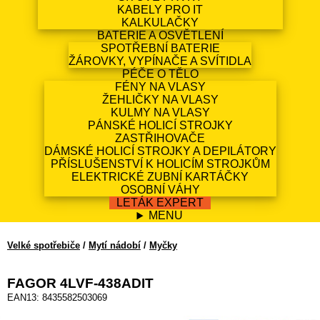
KABELY PRO IT
KALKULAČKY
BATERIE A OSVĚTLENÍ
SPOTŘEBNÍ BATERIE
ŽÁROVKY, VYPÍNAČE A SVÍTIDLA
PÉČE O TĚLO
FÉNY NA VLASY
ŽEHLIČKY NA VLASY
KULMY NA VLASY
PÁNSKÉ HOLICÍ STROJKY
ZASTŘIHOVAČE
DÁMSKÉ HOLICÍ STROJKY A DEPILÁTORY
PŘÍSLUŠENSTVÍ K HOLICÍM STROJKŮM
ELEKTRICKÉ ZUBNÍ KARTÁČKY
OSOBNÍ VÁHY
LETÁK EXPERT
MENU
Velké spotřebiče
/
Mytí nádobí
/
Myčky
FAGOR 4LVF-438ADIT
EAN13: 8435582503069