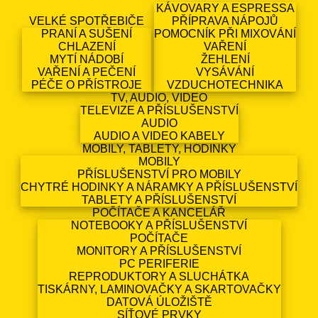
KÁVOVARY A ESPRESSA
VELKÉ SPOTŘEBIČE
PŘÍPRAVA NÁPOJŮ
PRANÍ A SUŠENÍ
POMOCNÍK PŘI MIXOVÁNÍ
CHLAZENÍ
VAŘENÍ
MYTÍ NÁDOBÍ
ŽEHLENÍ
VAŘENÍ A PEČENÍ
VYSÁVÁNÍ
PÉČE O PŘÍSTROJE
VZDUCHOTECHNIKA
TV, AUDIO, VIDEO
TELEVIZE A PŘÍSLUŠENSTVÍ
AUDIO
AUDIO A VIDEO KABELY
MOBILY, TABLETY, HODINKY
MOBILY
PŘÍSLUŠENSTVÍ PRO MOBILY
CHYTRÉ HODINKY A NÁRAMKY A PŘÍSLUŠENSTVÍ
TABLETY A PŘÍSLUŠENSTVÍ
POČÍTAČE A KANCELÁŘ
NOTEBOOKY A PŘÍSLUŠENSTVÍ
POČÍTAČE
MONITORY A PŘÍSLUŠENSTVÍ
PC PERIFERIE
REPRODUKTORY A SLUCHÁTKA
TISKÁRNY, LAMINOVAČKY A SKARTOVAČKY
DATOVÁ ÚLOŽIŠTĚ
SÍŤOVÉ PRVKY