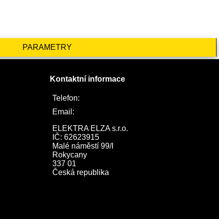
PARAMETRY
Kontaktní informace
Telefon:
722 744 094
Email:
obchod@elektraelza.cz
ELEKTRA ELZA s.r.o.

IČ: 62623915

Malé náměstí 99/I

Rokycany

337 01

Česká republika