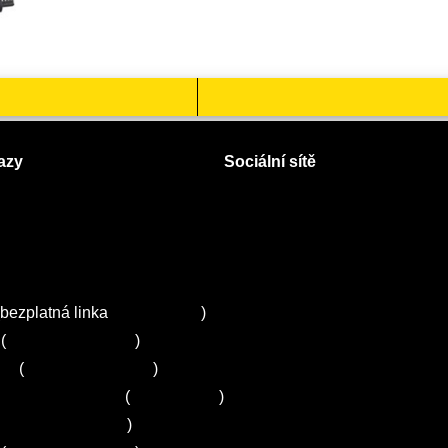
azy
Sociální sítě
Facebook
Instagram
 servisy na Plzeňsku
Twitter
ZA
bezplatná linka
800 643 531
)
(
+420 251 095 043
)
ns
(
+420 251 095 042
)
entrum Electrolux
(
261 302 261
)
+420 272 650 240
)