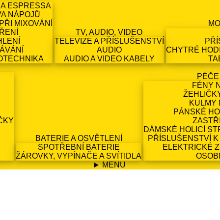
 A ESPRESSA
VA NÁPOJŮ
PŘI MIXOVÁNÍ
MO
ŘENÍ
TV, AUDIO, VIDEO
HLENÍ
TELEVIZE A PŘÍSLUŠENSTVÍ
PŘÍ
ÁVÁNÍ
AUDIO
CHYTRÉ HODI
OTECHNIKA
AUDIO A VIDEO KABELY
TA
PÉČE
FÉNY 
ŽEHLIČK
KULMY 
PÁNSKÉ HO
ČKY
ZASTŘ
DÁMSKÉ HOLICÍ ST
BATERIE A OSVĚTLENÍ
PŘÍSLUŠENSTVÍ K
SPOTŘEBNÍ BATERIE
ELEKTRICKÉ 
ŽÁROVKY, VYPÍNAČE A SVÍTIDLA
OSOB
MENU