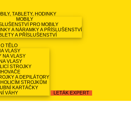
BILY, TABLETY, HODINKY
MOBILY
SLUŠENSTVÍ PRO MOBILY
NKY A NÁRAMKY A PŘÍSLUŠENSTVÍ
BLETY A PŘÍSLUŠENSTVÍ
 O TĚLO
NA VLASY
Y NA VLASY
NA VLASY
LICÍ STROJKY
IHOVAČE
ROJKY A DEPILÁTORY
 HOLICÍM STROJKŮM
ZUBNÍ KARTÁČKY
NÍ VÁHY
LETÁK EXPERT