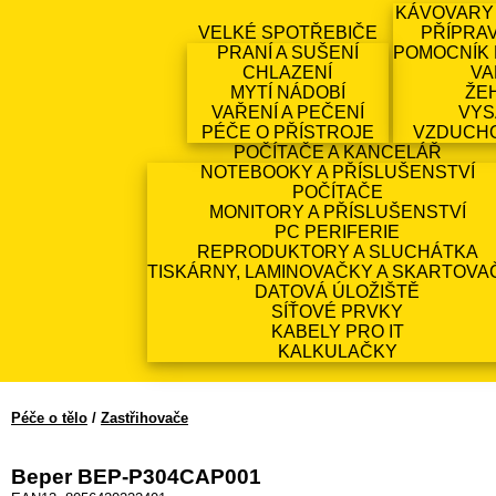
KÁVOVARY
VELKÉ SPOTŘEBIČE
PŘÍPRA
PRANÍ A SUŠENÍ
POMOCNÍK 
CHLAZENÍ
VA
MYTÍ NÁDOBÍ
ŽE
VAŘENÍ A PEČENÍ
VYS
PÉČE O PŘÍSTROJE
VZDUCH
POČÍTAČE A KANCELÁŘ
NOTEBOOKY A PŘÍSLUŠENSTVÍ
POČÍTAČE
MONITORY A PŘÍSLUŠENSTVÍ
PC PERIFERIE
REPRODUKTORY A SLUCHÁTKA
TISKÁRNY, LAMINOVAČKY A SKARTOVA
DATOVÁ ÚLOŽIŠTĚ
SÍŤOVÉ PRVKY
KABELY PRO IT
KALKULAČKY
Péče o tělo
/
Zastřihovače
Beper BEP-P304CAP001