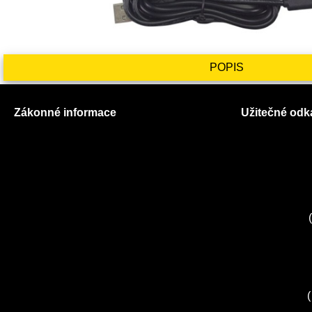
POPIS
Zákonné informace
Užitečné odk
Prohlášení o použití cookies
O nás
Všeobecné obchodní podmínky
Ceník služeb
Reklamační řád
Autorizované
GDPR
Kuchyně EL
Servis Miele
(
Servis Bosch
Servis Sieme
Zákaznické c
Servis Sony
(