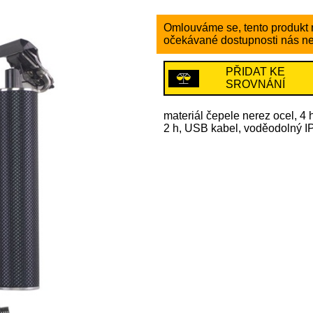
Omlouváme se, tento produkt n
očekávané dostupnosti nás ne
PŘIDAT KE
SROVNÁNÍ
materiál čepele nerez ocel, 4 
2 h, USB kabel, voděodolný 