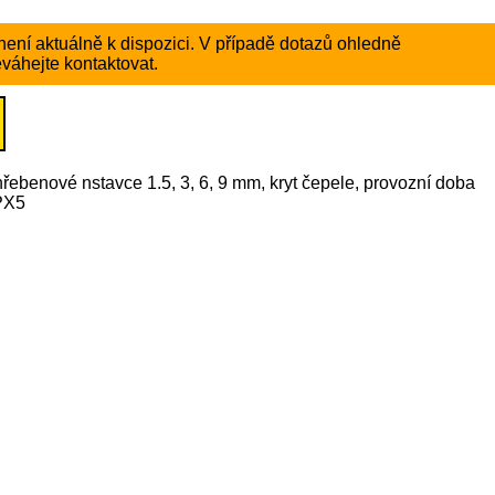
ení aktuálně k dispozici. V případě dotazů ohledně
váhejte kontaktovat.
hřebenové nstavce 1.5, 3, 6, 9 mm, kryt čepele, provozní doba
IPX5