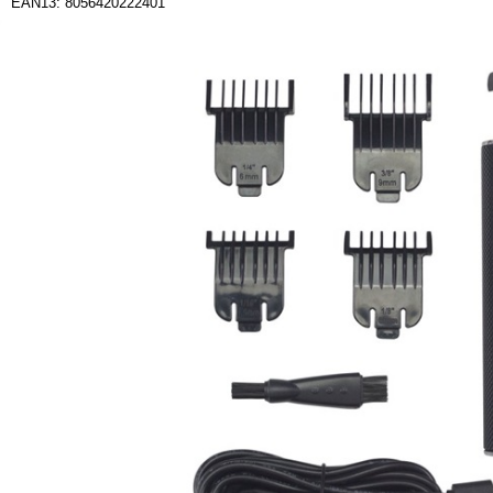
EAN13: 8056420222401