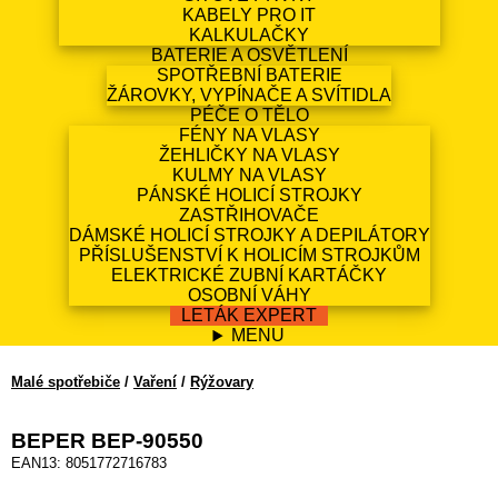
KABELY PRO IT
KALKULAČKY
BATERIE A OSVĚTLENÍ
SPOTŘEBNÍ BATERIE
ŽÁROVKY, VYPÍNAČE A SVÍTIDLA
PÉČE O TĚLO
FÉNY NA VLASY
ŽEHLIČKY NA VLASY
KULMY NA VLASY
PÁNSKÉ HOLICÍ STROJKY
ZASTŘIHOVAČE
DÁMSKÉ HOLICÍ STROJKY A DEPILÁTORY
PŘÍSLUŠENSTVÍ K HOLICÍM STROJKŮM
ELEKTRICKÉ ZUBNÍ KARTÁČKY
OSOBNÍ VÁHY
LETÁK EXPERT
MENU
Malé spotřebiče
/
Vaření
/
Rýžovary
BEPER BEP-90550
EAN13: 8051772716783