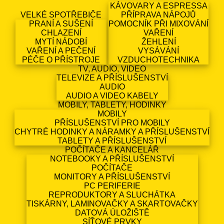
KÁVOVARY A ESPRESSA
VELKÉ SPOTŘEBIČE
PŘÍPRAVA NÁPOJŮ
PRANÍ A SUŠENÍ
POMOCNÍK PŘI MIXOVÁNÍ
CHLAZENÍ
VAŘENÍ
MYTÍ NÁDOBÍ
ŽEHLENÍ
VAŘENÍ A PEČENÍ
VYSÁVÁNÍ
PÉČE O PŘÍSTROJE
VZDUCHOTECHNIKA
TV, AUDIO, VIDEO
TELEVIZE A PŘÍSLUŠENSTVÍ
AUDIO
AUDIO A VIDEO KABELY
MOBILY, TABLETY, HODINKY
MOBILY
PŘÍSLUŠENSTVÍ PRO MOBILY
CHYTRÉ HODINKY A NÁRAMKY A PŘÍSLUŠENSTVÍ
TABLETY A PŘÍSLUŠENSTVÍ
POČÍTAČE A KANCELÁŘ
NOTEBOOKY A PŘÍSLUŠENSTVÍ
POČÍTAČE
MONITORY A PŘÍSLUŠENSTVÍ
PC PERIFERIE
REPRODUKTORY A SLUCHÁTKA
TISKÁRNY, LAMINOVAČKY A SKARTOVAČKY
DATOVÁ ÚLOŽIŠTĚ
SÍŤOVÉ PRVKY