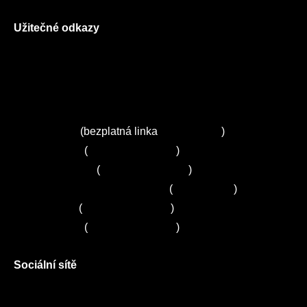
Užitečné odkazy
O nás
Ceník služeb
Autorizované servisy na Plzeňsku
Kuchyně ELZA
Servis Miele
(bezplatná linka
800 643 531
)
Servis Bosch
(
+420 251 095 043
)
Servis Siemens
(
+420 251 095 042
)
Zákaznické centrum Electrolux
(
261 302 261
)
Servis Sony
(
+420 272 650 240
)
Servis LORD
(
+420 725 781 964
)
Sociální sítě
Facebook