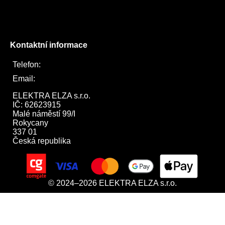
Instagram
Twitter
Kontaktní informace
Telefon:
722 744 094
Email:
obchod@elektraelza.cz
ELEKTRA ELZA s.r.o.

IČ: 62623915

Malé náměstí 99/I

Rokycany

337 01

Česká republika
© 2024–2026 ELEKTRA ELZA s.r.o.