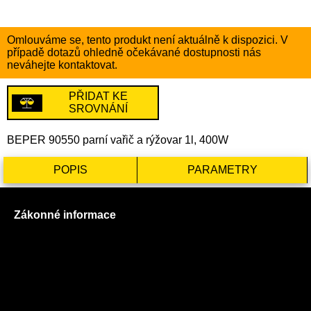
Omlouváme se, tento produkt není aktuálně k dispozici. V
případě dotazů ohledně očekávané dostupnosti nás
neváhejte kontaktovat.
PŘIDAT KE
SROVNÁNÍ
BEPER 90550 parní vařič a rýžovar 1l, 400W
POPIS
PARAMETRY
Zákonné informace
Prohlášení o použití cookies
Všeobecné obchodní podmínky
Reklamační řád
GDPR