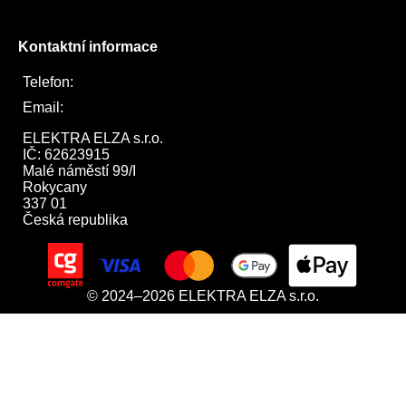
Kontaktní informace
Telefon:
722 744 094
Email:
obchod@elektraelza.cz
ELEKTRA ELZA s.r.o.

IČ: 62623915

Malé náměstí 99/I

Rokycany

337 01

Česká republika
© 2024–2026 ELEKTRA ELZA s.r.o.