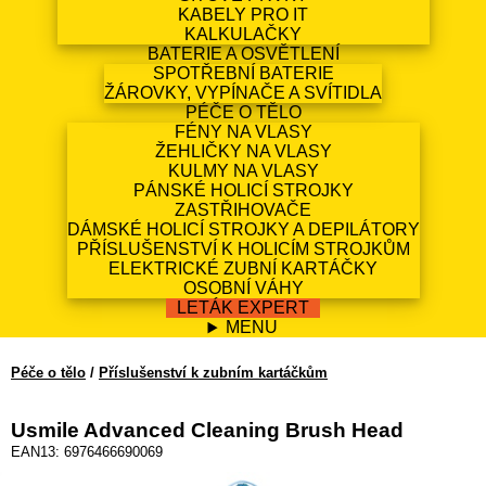
KABELY PRO IT
KALKULAČKY
BATERIE A OSVĚTLENÍ
SPOTŘEBNÍ BATERIE
ŽÁROVKY, VYPÍNAČE A SVÍTIDLA
PÉČE O TĚLO
FÉNY NA VLASY
ŽEHLIČKY NA VLASY
KULMY NA VLASY
PÁNSKÉ HOLICÍ STROJKY
ZASTŘIHOVAČE
DÁMSKÉ HOLICÍ STROJKY A DEPILÁTORY
PŘÍSLUŠENSTVÍ K HOLICÍM STROJKŮM
ELEKTRICKÉ ZUBNÍ KARTÁČKY
OSOBNÍ VÁHY
LETÁK EXPERT
MENU
Péče o tělo
/
Příslušenství k zubním kartáčkům
Usmile Advanced Cleaning Brush Head
EAN13: 6976466690069