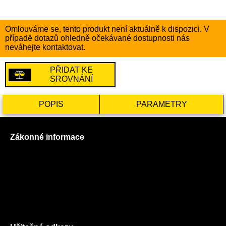
Omlouváme se, tento produkt není aktuálně k dispozici. V
případě dotazů ohledně očekávané dostupnosti nás
neváhejte kontaktovat.
PŘIDAT KE
SROVNÁNÍ
POPIS
PARAMETRY
Zákonné informace
Prohlášení o použití cookies
Všeobecné obchodní podmínky
Reklamační řád
GDPR