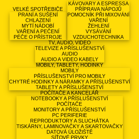
KÁVOVARY A ESPRESSA
VELKÉ SPOTŘEBIČE
PŘÍPRAVA NÁPOJŮ
PRANÍ A SUŠENÍ
POMOCNÍK PŘI MIXOVÁNÍ
CHLAZENÍ
VAŘENÍ
MYTÍ NÁDOBÍ
ŽEHLENÍ
VAŘENÍ A PEČENÍ
VYSÁVÁNÍ
PÉČE O PŘÍSTROJE
VZDUCHOTECHNIKA
TV, AUDIO, VIDEO
TELEVIZE A PŘÍSLUŠENSTVÍ
AUDIO
AUDIO A VIDEO KABELY
MOBILY, TABLETY, HODINKY
MOBILY
PŘÍSLUŠENSTVÍ PRO MOBILY
CHYTRÉ HODINKY A NÁRAMKY A PŘÍSLUŠENSTVÍ
TABLETY A PŘÍSLUŠENSTVÍ
POČÍTAČE A KANCELÁŘ
NOTEBOOKY A PŘÍSLUŠENSTVÍ
POČÍTAČE
MONITORY A PŘÍSLUŠENSTVÍ
PC PERIFERIE
REPRODUKTORY A SLUCHÁTKA
TISKÁRNY, LAMINOVAČKY A SKARTOVAČKY
DATOVÁ ÚLOŽIŠTĚ
SÍŤOVÉ PRVKY