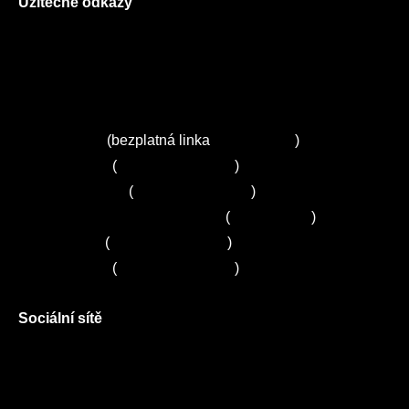
Užitečné odkazy
O nás
Ceník služeb
Autorizované servisy na Plzeňsku
Kuchyně ELZA
Servis Miele
(bezplatná linka
800 643 531
)
Servis Bosch
(
+420 251 095 043
)
Servis Siemens
(
+420 251 095 042
)
Zákaznické centrum Electrolux
(
261 302 261
)
Servis Sony
(
+420 272 650 240
)
Servis LORD
(
+420 725 781 964
)
Sociální sítě
Facebook
Instagram
Twitter