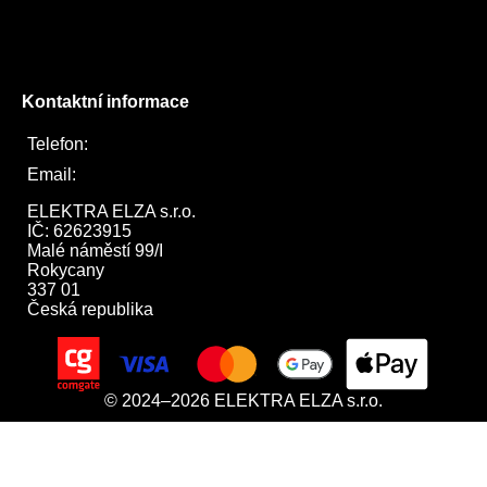
Instagram
Twitter
Kontaktní informace
Telefon:
722 744 094
Email:
obchod@elektraelza.cz
ELEKTRA ELZA s.r.o.

IČ: 62623915

Malé náměstí 99/I

Rokycany

337 01

Česká republika
© 2024–2026 ELEKTRA ELZA s.r.o.