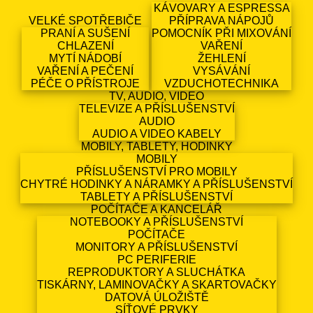
KÁVOVARY A ESPRESSA
VELKÉ SPOTŘEBIČE
PŘÍPRAVA NÁPOJŮ
PRANÍ A SUŠENÍ
POMOCNÍK PŘI MIXOVÁNÍ
CHLAZENÍ
VAŘENÍ
MYTÍ NÁDOBÍ
ŽEHLENÍ
VAŘENÍ A PEČENÍ
VYSÁVÁNÍ
PÉČE O PŘÍSTROJE
VZDUCHOTECHNIKA
TV, AUDIO, VIDEO
TELEVIZE A PŘÍSLUŠENSTVÍ
AUDIO
AUDIO A VIDEO KABELY
MOBILY, TABLETY, HODINKY
MOBILY
PŘÍSLUŠENSTVÍ PRO MOBILY
CHYTRÉ HODINKY A NÁRAMKY A PŘÍSLUŠENSTVÍ
TABLETY A PŘÍSLUŠENSTVÍ
POČÍTAČE A KANCELÁŘ
NOTEBOOKY A PŘÍSLUŠENSTVÍ
POČÍTAČE
MONITORY A PŘÍSLUŠENSTVÍ
PC PERIFERIE
REPRODUKTORY A SLUCHÁTKA
TISKÁRNY, LAMINOVAČKY A SKARTOVAČKY
DATOVÁ ÚLOŽIŠTĚ
SÍŤOVÉ PRVKY