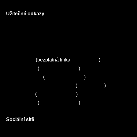
Užitečné odkazy
O nás
Ceník služeb
Autorizované servisy na Plzeňsku
Kuchyně ELZA
Servis Miele
(bezplatná linka
800 643 531
)
Servis Bosch
(
+420 251 095 043
)
Servis Siemens
(
+420 251 095 042
)
Zákaznické centrum Electrolux
(
261 302 261
)
Servis Sony
(
+420 272 650 240
)
Servis LORD
(
+420 725 781 964
)
Sociální sítě
Facebook