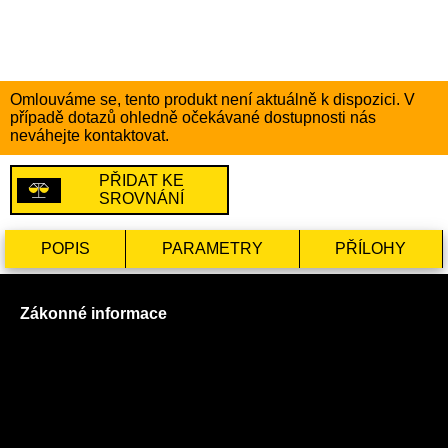
Omlouváme se, tento produkt není aktuálně k dispozici. V
případě dotazů ohledně očekávané dostupnosti nás
neváhejte kontaktovat.
PŘIDAT KE
SROVNÁNÍ
POPIS
PARAMETRY
PŘÍLOHY
Zákonné informace
Prohlášení o použití cookies
Všeobecné obchodní podmínky
Reklamační řád
GDPR