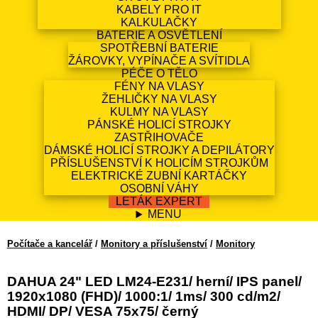
KABELY PRO IT
KALKULAČKY
BATERIE A OSVĚTLENÍ
SPOTŘEBNÍ BATERIE
ŽÁROVKY, VYPÍNAČE A SVÍTIDLA
PÉČE O TĚLO
FÉNY NA VLASY
ŽEHLIČKY NA VLASY
KULMY NA VLASY
PÁNSKÉ HOLICÍ STROJKY
ZASTŘIHOVAČE
DÁMSKÉ HOLICÍ STROJKY A DEPILÁTORY
PŘÍSLUŠENSTVÍ K HOLICÍM STROJKŮM
ELEKTRICKÉ ZUBNÍ KARTÁČKY
OSOBNÍ VÁHY
LETÁK EXPERT
MENU
Počítače a kancelář
/
Monitory a příslušenství
/
Monitory
DAHUA 24" LED LM24-E231/ herní/ IPS panel/
1920x1080 (FHD)/ 1000:1/ 1ms/ 300 cd/m2/
HDMI/ DP/ VESA 75x75/ černý