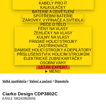
KABELY PRO IT
KALKULAČKY
BATERIE A OSVĚTLENÍ
SPOTŘEBNÍ BATERIE
ŽÁROVKY, VYPÍNAČE A SVÍTIDLA
PÉČE O TĚLO
FÉNY NA VLASY
ŽEHLIČKY NA VLASY
KULMY NA VLASY
PÁNSKÉ HOLICÍ STROJKY
ZASTŘIHOVAČE
DÁMSKÉ HOLICÍ STROJKY A DEPILÁTORY
PŘÍSLUŠENSTVÍ K HOLICÍM STROJKŮM
ELEKTRICKÉ ZUBNÍ KARTÁČKY
OSOBNÍ VÁHY
LETÁK EXPERT
MENU
Velké spotřebiče
/
Vaření a pečení
/
Digestoře
Ciarko Design CDP3802C
EAN13: 5902429926556