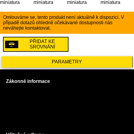
Omlouváme se, tento produkt není aktuálně k dispozici. V
případě dotazů ohledně očekávané dostupnosti nás
neváhejte kontaktovat.
PŘIDAT KE
SROVNÁNÍ
PARAMETRY
Zákonné informace
Prohlášení o použití cookies
Všeobecné obchodní podmínky
Reklamační řád
GDPR