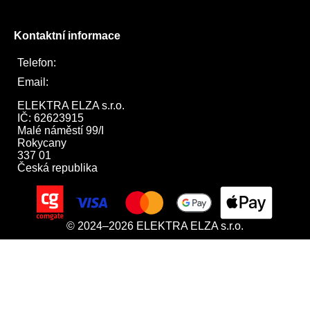
Kontaktní informace
Telefon:
722 744 094
Email:
obchod@elektraelza.cz
ELEKTRA ELZA s.r.o.

IČ: 62623915

Malé náměstí 99/I

Rokycany

337 01

Česká republika
© 2024–2026 ELEKTRA ELZA s.r.o.