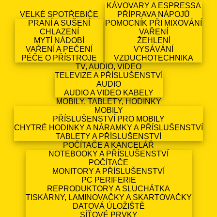
KÁVOVARY A ESPRESSA
VELKÉ SPOTŘEBIČE
PŘÍPRAVA NÁPOJŮ
PRANÍ A SUŠENÍ
POMOCNÍK PŘI MIXOVÁNÍ
CHLAZENÍ
VAŘENÍ
MYTÍ NÁDOBÍ
ŽEHLENÍ
VAŘENÍ A PEČENÍ
VYSÁVÁNÍ
PÉČE O PŘÍSTROJE
VZDUCHOTECHNIKA
TV, AUDIO, VIDEO
TELEVIZE A PŘÍSLUŠENSTVÍ
AUDIO
AUDIO A VIDEO KABELY
MOBILY, TABLETY, HODINKY
MOBILY
PŘÍSLUŠENSTVÍ PRO MOBILY
CHYTRÉ HODINKY A NÁRAMKY A PŘÍSLUŠENSTVÍ
TABLETY A PŘÍSLUŠENSTVÍ
POČÍTAČE A KANCELÁŘ
NOTEBOOKY A PŘÍSLUŠENSTVÍ
POČÍTAČE
MONITORY A PŘÍSLUŠENSTVÍ
PC PERIFERIE
REPRODUKTORY A SLUCHÁTKA
TISKÁRNY, LAMINOVAČKY A SKARTOVAČKY
DATOVÁ ÚLOŽIŠTĚ
SÍŤOVÉ PRVKY