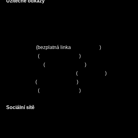
Užitečné odkazy
O nás
Ceník služeb
Autorizované servisy na Plzeňsku
Kuchyně ELZA
Servis Miele
(bezplatná linka
800 643 531
)
Servis Bosch
(
+420 251 095 043
)
Servis Siemens
(
+420 251 095 042
)
Zákaznické centrum Electrolux
(
261 302 261
)
Servis Sony
(
+420 272 650 240
)
Servis LORD
(
+420 725 781 964
)
Sociální sítě
Facebook
Instagram
Twitter