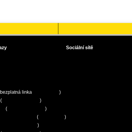
azy
Sociální sítě
Facebook
Instagram
 servisy na Plzeňsku
Twitter
ZA
bezplatná linka
800 643 531
)
(
+420 251 095 043
)
ns
(
+420 251 095 042
)
entrum Electrolux
(
261 302 261
)
+420 272 650 240
)