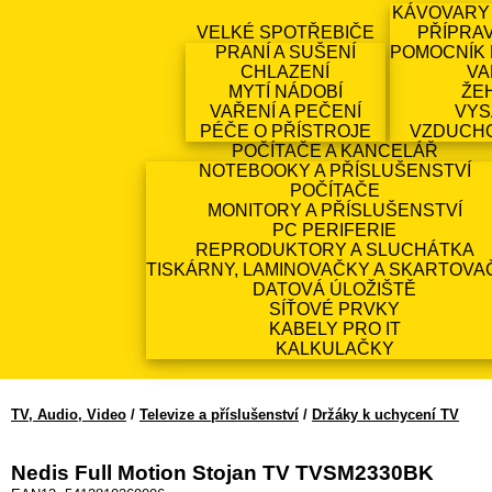
KÁVOVARY
VELKÉ SPOTŘEBIČE
PŘÍPRA
PRANÍ A SUŠENÍ
POMOCNÍK 
CHLAZENÍ
VA
MYTÍ NÁDOBÍ
ŽE
VAŘENÍ A PEČENÍ
VYS
PÉČE O PŘÍSTROJE
VZDUCH
POČÍTAČE A KANCELÁŘ
NOTEBOOKY A PŘÍSLUŠENSTVÍ
POČÍTAČE
MONITORY A PŘÍSLUŠENSTVÍ
PC PERIFERIE
REPRODUKTORY A SLUCHÁTKA
TISKÁRNY, LAMINOVAČKY A SKARTOVA
DATOVÁ ÚLOŽIŠTĚ
SÍŤOVÉ PRVKY
KABELY PRO IT
KALKULAČKY
TV, Audio, Video
/
Televize a příslušenství
/
Držáky k uchycení TV
Nedis Full Motion Stojan TV TVSM2330BK