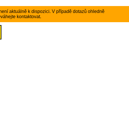
ení aktuálně k dispozici. V případě dotazů ohledně
váhejte kontaktovat.