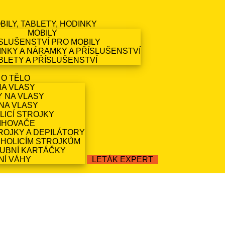
BILY, TABLETY, HODINKY
MOBILY
SLUŠENSTVÍ PRO MOBILY
NKY A NÁRAMKY A PŘÍSLUŠENSTVÍ
BLETY A PŘÍSLUŠENSTVÍ
 O TĚLO
NA VLASY
Y NA VLASY
NA VLASY
LICÍ STROJKY
IHOVAČE
ROJKY A DEPILÁTORY
 HOLICÍM STROJKŮM
ZUBNÍ KARTÁČKY
NÍ VÁHY
LETÁK EXPERT