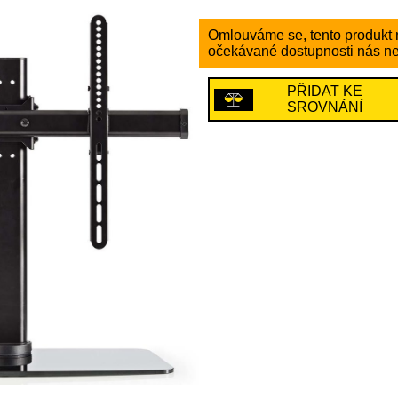
Omlouváme se, tento produkt n
očekávané dostupnosti nás ne
PŘIDAT KE
SROVNÁNÍ