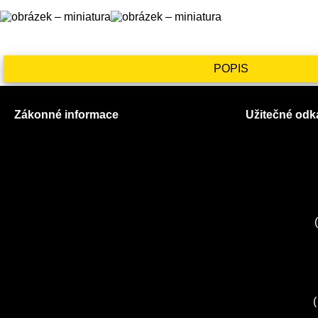
POPIS
Zákonné informace
Užitečné odk
Prohlášení o použití cookies
O nás
Všeobecné obchodní podmínky
Ceník služeb
Reklamační řád
Autorizované
GDPR
Kuchyně EL
Servis Miele
(
Servis Bosch
Servis Sieme
Zákaznické c
Servis Sony
(