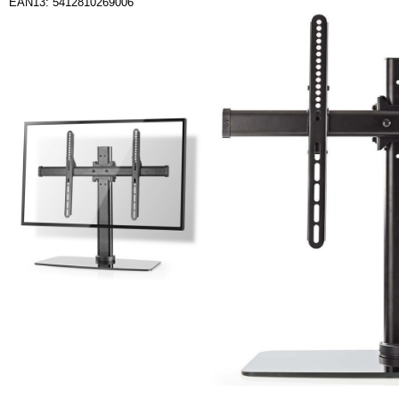
EAN13: 5412810269006