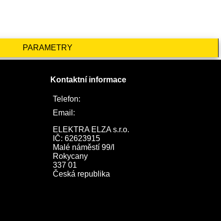
PARAMETRY
Kontaktní informace
Telefon:
722 744 094
Email:
obchod@elektraelza.cz
ELEKTRA ELZA s.r.o.

IČ: 62623915

Malé náměstí 99/I

Rokycany

337 01

Česká republika