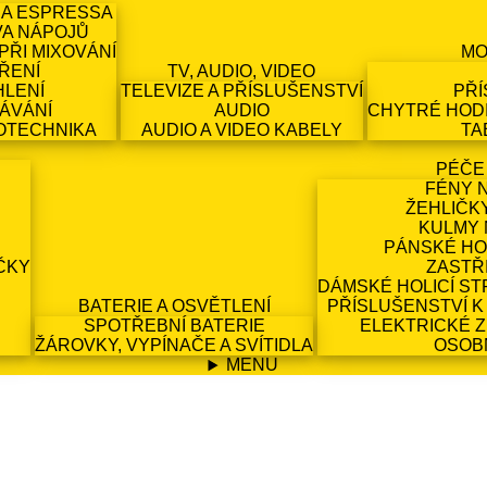
 A ESPRESSA
VA NÁPOJŮ
PŘI MIXOVÁNÍ
MO
ŘENÍ
TV, AUDIO, VIDEO
HLENÍ
TELEVIZE A PŘÍSLUŠENSTVÍ
PŘÍ
ÁVÁNÍ
AUDIO
CHYTRÉ HODI
OTECHNIKA
AUDIO A VIDEO KABELY
TA
PÉČE
FÉNY 
ŽEHLIČK
KULMY 
PÁNSKÉ HO
ČKY
ZASTŘ
DÁMSKÉ HOLICÍ ST
BATERIE A OSVĚTLENÍ
PŘÍSLUŠENSTVÍ K
SPOTŘEBNÍ BATERIE
ELEKTRICKÉ 
ŽÁROVKY, VYPÍNAČE A SVÍTIDLA
OSOB
MENU