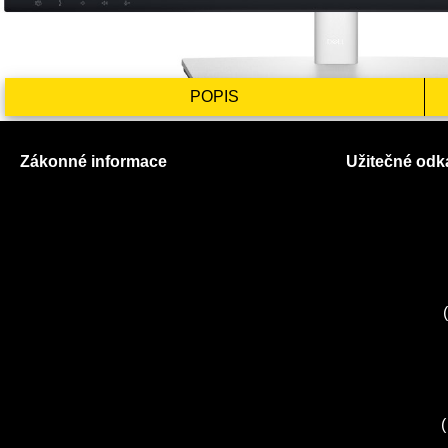
POPIS
Zákonné informace
Užitečné odk
Prohlášení o použití cookies
O nás
Všeobecné obchodní podmínky
Ceník služeb
Reklamační řád
Autorizované
GDPR
Kuchyně EL
Servis Miele
(
Servis Bosch
Servis Sieme
Zákaznické c
Servis Sony
(