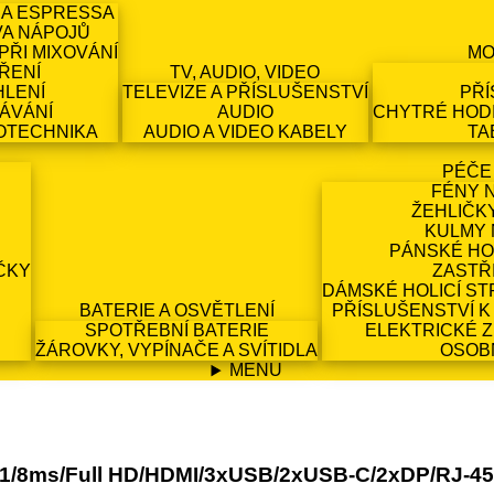
 A ESPRESSA
VA NÁPOJŮ
PŘI MIXOVÁNÍ
MO
ŘENÍ
TV, AUDIO, VIDEO
HLENÍ
TELEVIZE A PŘÍSLUŠENSTVÍ
PŘÍ
ÁVÁNÍ
AUDIO
CHYTRÉ HODI
OTECHNIKA
AUDIO A VIDEO KABELY
TA
PÉČE
FÉNY 
ŽEHLIČK
KULMY 
PÁNSKÉ HO
ČKY
ZASTŘ
DÁMSKÉ HOLICÍ ST
BATERIE A OSVĚTLENÍ
PŘÍSLUŠENSTVÍ K
SPOTŘEBNÍ BATERIE
ELEKTRICKÉ 
ŽÁROVKY, VYPÍNAČE A SVÍTIDLA
OSOB
MENU
1/8ms/Full HD/HDMI/3xUSB/2xUSB-C/2xDP/RJ-45/