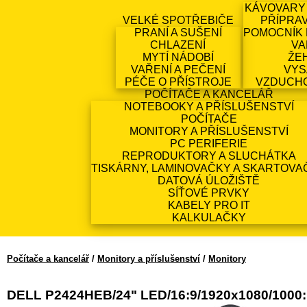
KÁVOVARY
VELKÉ SPOTŘEBIČE
PŘÍPRA
PRANÍ A SUŠENÍ
POMOCNÍK 
CHLAZENÍ
VA
MYTÍ NÁDOBÍ
ŽE
VAŘENÍ A PEČENÍ
VYS
PÉČE O PŘÍSTROJE
VZDUCH
POČÍTAČE A KANCELÁŘ
NOTEBOOKY A PŘÍSLUŠENSTVÍ
POČÍTAČE
MONITORY A PŘÍSLUŠENSTVÍ
PC PERIFERIE
REPRODUKTORY A SLUCHÁTKA
TISKÁRNY, LAMINOVAČKY A SKARTOVA
DATOVÁ ÚLOŽIŠTĚ
SÍŤOVÉ PRVKY
KABELY PRO IT
KALKULAČKY
Počítače a kancelář
/
Monitory a příslušenství
/
Monitory
DELL P2424HEB/24" LED/16:9/1920x1080/1000: