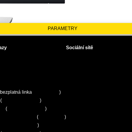
PARAMETRY
azy
Sociální sítě
Facebook
Instagram
 servisy na Plzeňsku
Twitter
ZA
bezplatná linka
800 643 531
)
(
+420 251 095 043
)
ns
(
+420 251 095 042
)
entrum Electrolux
(
261 302 261
)
+420 272 650 240
)