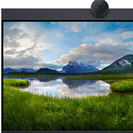
EAN13: 5397184657041