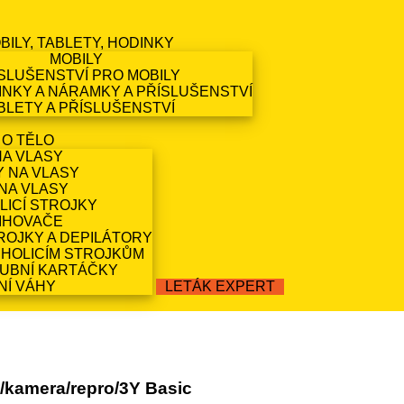
BILY, TABLETY, HODINKY
MOBILY
SLUŠENSTVÍ PRO MOBILY
NKY A NÁRAMKY A PŘÍSLUŠENSTVÍ
BLETY A PŘÍSLUŠENSTVÍ
 O TĚLO
NA VLASY
Y NA VLASY
NA VLASY
LICÍ STROJKY
IHOVAČE
ROJKY A DEPILÁTORY
 HOLICÍM STROJKŮM
ZUBNÍ KARTÁČKY
NÍ VÁHY
LETÁK EXPERT
kamera/repro/3Y Basic