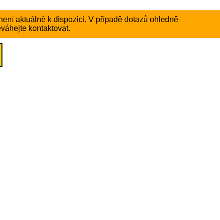
ení aktuálně k dispozici. V případě dotazů ohledně
váhejte kontaktovat.