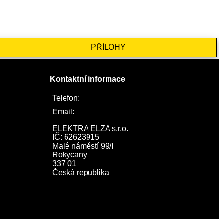
PŘÍLOHY
Kontaktní informace
Telefon:
722 744 094
Email:
obchod@elektraelza.cz
ELEKTRA ELZA s.r.o.

IČ: 62623915

Malé náměstí 99/I

Rokycany

337 01

Česká republika