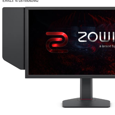
EAN13: 4718755092442