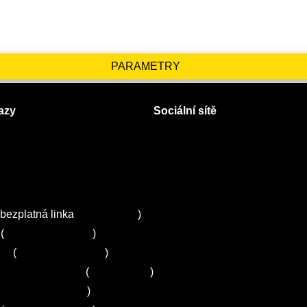
PARAMETRY
azy
Sociální sítě
Facebook
Instagram
 servisy na Plzeňsku
Twitter
ZA
bezplatná linka
800 643 531
)
(
+420 251 095 043
)
ns
(
+420 251 095 042
)
entrum Electrolux
(
261 302 261
)
+420 272 650 240
)