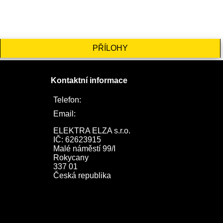
PŘÍLOHY
Kontaktní informace
Telefon:
722 744 094
Email:
obchod@elektraelza.cz
ELEKTRA ELZA s.r.o.

IČ: 62623915

Malé náměstí 99/I

Rokycany

337 01

Česká republika