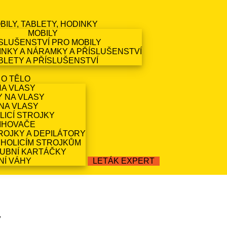
BILY, TABLETY, HODINKY
MOBILY
SLUŠENSTVÍ PRO MOBILY
NKY A NÁRAMKY A PŘÍSLUŠENSTVÍ
BLETY A PŘÍSLUŠENSTVÍ
 O TĚLO
NA VLASY
Y NA VLASY
NA VLASY
LICÍ STROJKY
IHOVAČE
ROJKY A DEPILÁTORY
 HOLICÍM STROJKŮM
ZUBNÍ KARTÁČKY
NÍ VÁHY
LETÁK EXPERT
ý