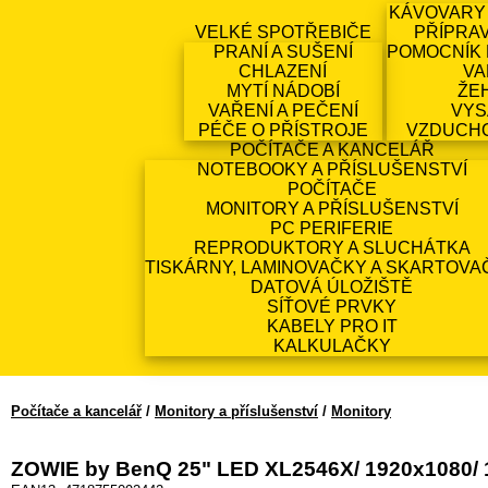
KÁVOVARY
VELKÉ SPOTŘEBIČE
PŘÍPRA
PRANÍ A SUŠENÍ
POMOCNÍK 
CHLAZENÍ
VA
MYTÍ NÁDOBÍ
ŽE
VAŘENÍ A PEČENÍ
VYS
PÉČE O PŘÍSTROJE
VZDUCH
POČÍTAČE A KANCELÁŘ
NOTEBOOKY A PŘÍSLUŠENSTVÍ
POČÍTAČE
MONITORY A PŘÍSLUŠENSTVÍ
PC PERIFERIE
REPRODUKTORY A SLUCHÁTKA
TISKÁRNY, LAMINOVAČKY A SKARTOVA
DATOVÁ ÚLOŽIŠTĚ
SÍŤOVÉ PRVKY
KABELY PRO IT
KALKULAČKY
Počítače a kancelář
/
Monitory a příslušenství
/
Monitory
ZOWIE by BenQ 25" LED XL2546X/ 1920x1080/ 10