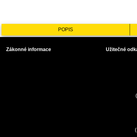
POPIS
Zákonné informace
Užitečné odk
Prohlášení o použití cookies
O nás
Všeobecné obchodní podmínky
Ceník služeb
Reklamační řád
Autorizované
GDPR
Kuchyně EL
Servis Miele
(
Servis Bosch
Servis Sieme
Zákaznické c
Servis Sony
(