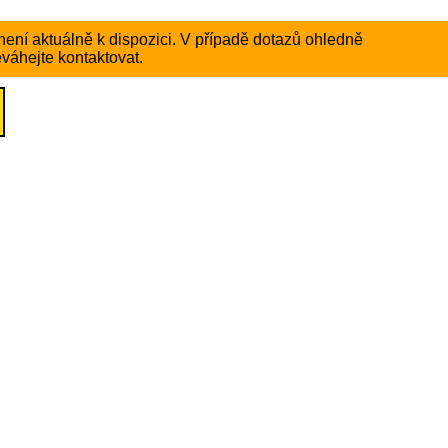
ení aktuálně k dispozici. V případě dotazů ohledně
váhejte kontaktovat.