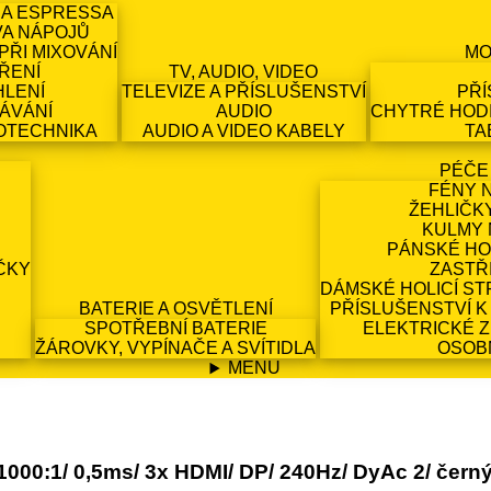
 A ESPRESSA
VA NÁPOJŮ
PŘI MIXOVÁNÍ
MO
ŘENÍ
TV, AUDIO, VIDEO
HLENÍ
TELEVIZE A PŘÍSLUŠENSTVÍ
PŘÍ
ÁVÁNÍ
AUDIO
CHYTRÉ HODI
OTECHNIKA
AUDIO A VIDEO KABELY
TA
PÉČE
FÉNY 
ŽEHLIČK
KULMY 
PÁNSKÉ HO
ČKY
ZASTŘ
DÁMSKÉ HOLICÍ ST
BATERIE A OSVĚTLENÍ
PŘÍSLUŠENSTVÍ K
SPOTŘEBNÍ BATERIE
ELEKTRICKÉ 
ŽÁROVKY, VYPÍNAČE A SVÍTIDLA
OSOB
MENU
00:1/ 0,5ms/ 3x HDMI/ DP/ 240Hz/ DyAc 2/ čern