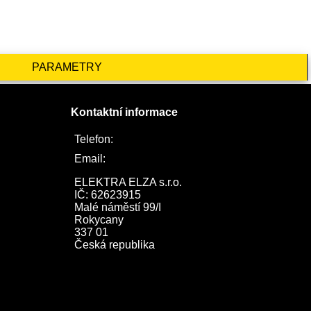
PARAMETRY
Kontaktní informace
Telefon:
722 744 094
Email:
obchod@elektraelza.cz
ELEKTRA ELZA s.r.o.

IČ: 62623915

Malé náměstí 99/I

Rokycany

337 01

Česká republika