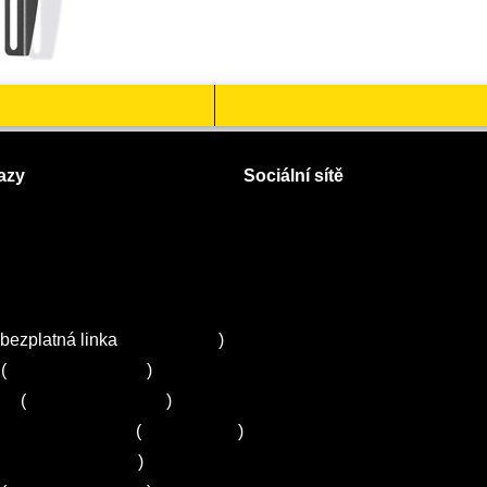
azy
Sociální sítě
Facebook
Instagram
 servisy na Plzeňsku
Twitter
ZA
bezplatná linka
800 643 531
)
(
+420 251 095 043
)
ns
(
+420 251 095 042
)
entrum Electrolux
(
261 302 261
)
+420 272 650 240
)