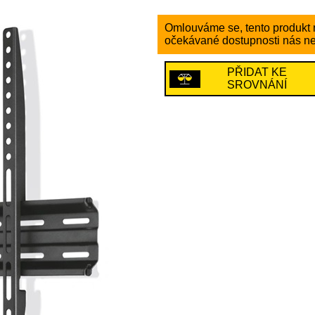
Omlouváme se, tento produkt n
očekávané dostupnosti nás ne
PŘIDAT KE
SROVNÁNÍ