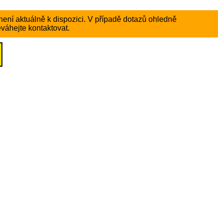
ení aktuálně k dispozici. V případě dotazů ohledně
váhejte kontaktovat.