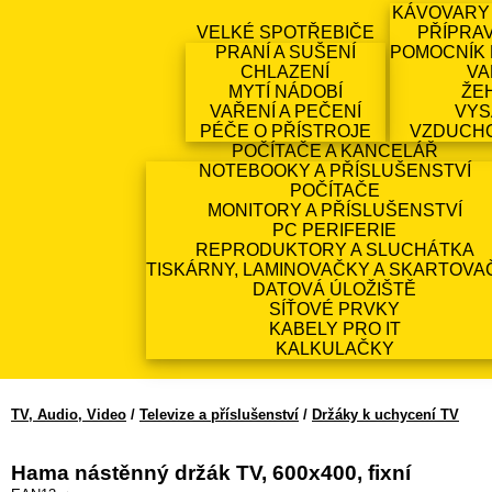
KÁVOVARY
VELKÉ SPOTŘEBIČE
PŘÍPRA
PRANÍ A SUŠENÍ
POMOCNÍK 
CHLAZENÍ
VA
MYTÍ NÁDOBÍ
ŽE
VAŘENÍ A PEČENÍ
VYS
PÉČE O PŘÍSTROJE
VZDUCH
POČÍTAČE A KANCELÁŘ
NOTEBOOKY A PŘÍSLUŠENSTVÍ
POČÍTAČE
MONITORY A PŘÍSLUŠENSTVÍ
PC PERIFERIE
REPRODUKTORY A SLUCHÁTKA
TISKÁRNY, LAMINOVAČKY A SKARTOVA
DATOVÁ ÚLOŽIŠTĚ
SÍŤOVÉ PRVKY
KABELY PRO IT
KALKULAČKY
TV, Audio, Video
/
Televize a příslušenství
/
Držáky k uchycení TV
Hama nástěnný držák TV, 600x400, fixní