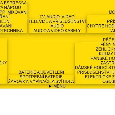
 A ESPRESSA
VA NÁPOJŮ
PŘI MIXOVÁNÍ
MO
ŘENÍ
TV, AUDIO, VIDEO
HLENÍ
TELEVIZE A PŘÍSLUŠENSTVÍ
PŘÍ
ÁVÁNÍ
AUDIO
CHYTRÉ HODI
OTECHNIKA
AUDIO A VIDEO KABELY
TA
PÉČE
FÉNY 
ŽEHLIČK
KULMY 
PÁNSKÉ HO
ČKY
ZASTŘ
DÁMSKÉ HOLICÍ ST
BATERIE A OSVĚTLENÍ
PŘÍSLUŠENSTVÍ K
SPOTŘEBNÍ BATERIE
ELEKTRICKÉ 
ŽÁROVKY, VYPÍNAČE A SVÍTIDLA
OSOB
MENU