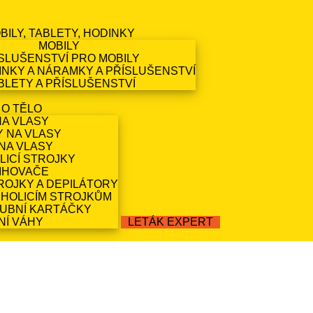
BILY, TABLETY, HODINKY
MOBILY
SLUŠENSTVÍ PRO MOBILY
NKY A NÁRAMKY A PŘÍSLUŠENSTVÍ
BLETY A PŘÍSLUŠENSTVÍ
 O TĚLO
NA VLASY
Y NA VLASY
NA VLASY
LICÍ STROJKY
IHOVAČE
ROJKY A DEPILÁTORY
 HOLICÍM STROJKŮM
ZUBNÍ KARTÁČKY
NÍ VÁHY
LETÁK EXPERT