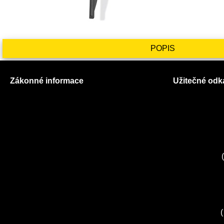
POPIS
Zákonné informace
Užitečné odk
Prohlášení o použití cookies
O nás
Všeobecné obchodní podmínky
Ceník služeb
Reklamační řád
Autorizované
GDPR
Kuchyně EL
Servis Miele
(
Servis Bosch
Servis Sieme
Zákaznické c
Servis Sony
(