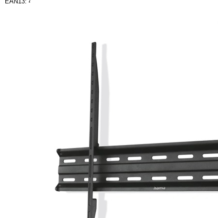
EAN13: 4047443509420