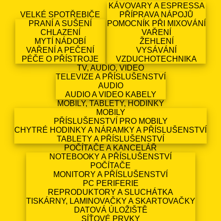
KÁVOVARY A ESPRESSA
VELKÉ SPOTŘEBIČE
PŘÍPRAVA NÁPOJŮ
PRANÍ A SUŠENÍ
POMOCNÍK PŘI MIXOVÁNÍ
CHLAZENÍ
VAŘENÍ
MYTÍ NÁDOBÍ
ŽEHLENÍ
VAŘENÍ A PEČENÍ
VYSÁVÁNÍ
PÉČE O PŘÍSTROJE
VZDUCHOTECHNIKA
TV, AUDIO, VIDEO
TELEVIZE A PŘÍSLUŠENSTVÍ
AUDIO
AUDIO A VIDEO KABELY
MOBILY, TABLETY, HODINKY
MOBILY
PŘÍSLUŠENSTVÍ PRO MOBILY
CHYTRÉ HODINKY A NÁRAMKY A PŘÍSLUŠENSTVÍ
TABLETY A PŘÍSLUŠENSTVÍ
POČÍTAČE A KANCELÁŘ
NOTEBOOKY A PŘÍSLUŠENSTVÍ
POČÍTAČE
MONITORY A PŘÍSLUŠENSTVÍ
PC PERIFERIE
REPRODUKTORY A SLUCHÁTKA
TISKÁRNY, LAMINOVAČKY A SKARTOVAČKY
DATOVÁ ÚLOŽIŠTĚ
SÍŤOVÉ PRVKY