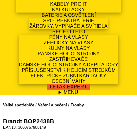
KABELY PRO IT
KALKULAČKY
BATERIE A OSVĚTLENÍ
SPOTŘEBNÍ BATERIE
ŽÁROVKY, VYPÍNAČE A SVÍTIDLA
PÉČE O TĚLO
FÉNY NA VLASY
ŽEHLIČKY NA VLASY
KULMY NA VLASY
PÁNSKÉ HOLICÍ STROJKY
ZASTŘIHOVAČE
DÁMSKÉ HOLICÍ STROJKY A DEPILÁTORY
PŘÍSLUŠENSTVÍ K HOLICÍM STROJKŮM
ELEKTRICKÉ ZUBNÍ KARTÁČKY
OSOBNÍ VÁHY
LETÁK EXPERT
MENU
Velké spotřebiče
/
Vaření a pečení
/
Trouby
Brandt BOP2438B
EAN13: 3660767988149