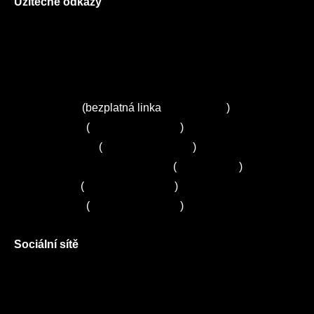
Užitečné odkazy
O nás
Ceník služeb
Autorizované servisy na Plzeňsku
Kuchyně ELZA
Servis Miele
(bezplatná linka
800 643 531
)
Servis Bosch
(
+420 251 095 043
)
Servis Siemens
(
+420 251 095 042
)
Zákaznické centrum Electrolux
(
261 302 261
)
Servis Sony
(
+420 272 650 240
)
Servis LORD
(
+420 725 781 964
)
Sociální sítě
Facebook
Instagram
Twitter