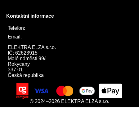
Kontaktní informace
Telefon:
722 744 094
Email:
obchod@elektraelza.cz
ELEKTRA ELZA s.r.o.

IČ: 62623915

Malé náměstí 99/I

Rokycany

337 01

Česká republika
© 2024–2026 ELEKTRA ELZA s.r.o.