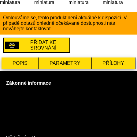
Omlouváme se, tento produkt není aktuálně k dispozici. V
případě dotazů ohledně očekávané dostupnosti nás
neváhejte kontaktovat.
PŘIDAT KE
SROVNÁNÍ
POPIS
PARAMETRY
PŘÍLOHY
Zákonné informace
Prohlášení o použití cookies
Všeobecné obchodní podmínky
Reklamační řád
GDPR