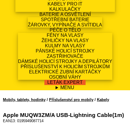
KABELY PRO IT
KALKULAČKY
BATERIE A OSVĚTLENÍ
SPOTŘEBNÍ BATERIE
ŽÁROVKY, VYPÍNAČE A SVÍTIDLA
PÉČE O TĚLO
FÉNY NA VLASY
ŽEHLIČKY NA VLASY
KULMY NA VLASY
PÁNSKÉ HOLICÍ STROJKY
ZASTŘIHOVAČE
DÁMSKÉ HOLICÍ STROJKY A DEPILÁTORY
PŘÍSLUŠENSTVÍ K HOLICÍM STROJKŮM
ELEKTRICKÉ ZUBNÍ KARTÁČKY
OSOBNÍ VÁHY
LETÁK EXPERT
MENU
Mobily, tablety, hodinky
/
Příslušenství pro mobily
/
Kabely
Apple MUQW3ZM/A USB-Lightning Cable(1m)
EAN13: 0195949087714