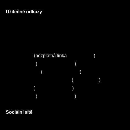
Užitečné odkazy
O nás
Ceník služeb
Autorizované servisy na Plzeňsku
Kuchyně ELZA
Servis Miele
(bezplatná linka
800 643 531
)
Servis Bosch
(
+420 251 095 043
)
Servis Siemens
(
+420 251 095 042
)
Zákaznické centrum Electrolux
(
261 302 261
)
Servis Sony
(
+420 272 650 240
)
Servis LORD
(
+420 725 781 964
)
Sociální sítě
Facebook