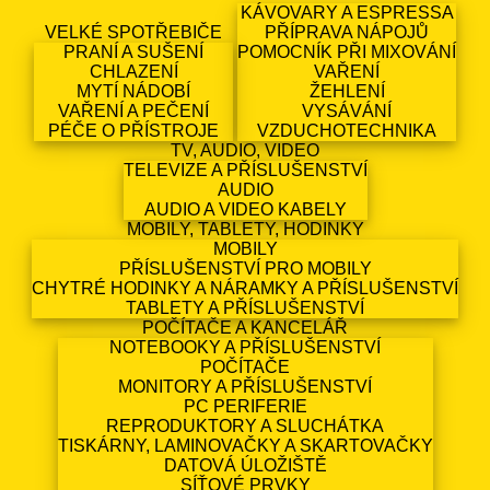
KÁVOVARY A ESPRESSA
VELKÉ SPOTŘEBIČE
PŘÍPRAVA NÁPOJŮ
PRANÍ A SUŠENÍ
POMOCNÍK PŘI MIXOVÁNÍ
CHLAZENÍ
VAŘENÍ
MYTÍ NÁDOBÍ
ŽEHLENÍ
VAŘENÍ A PEČENÍ
VYSÁVÁNÍ
PÉČE O PŘÍSTROJE
VZDUCHOTECHNIKA
TV, AUDIO, VIDEO
TELEVIZE A PŘÍSLUŠENSTVÍ
AUDIO
AUDIO A VIDEO KABELY
MOBILY, TABLETY, HODINKY
MOBILY
PŘÍSLUŠENSTVÍ PRO MOBILY
CHYTRÉ HODINKY A NÁRAMKY A PŘÍSLUŠENSTVÍ
TABLETY A PŘÍSLUŠENSTVÍ
POČÍTAČE A KANCELÁŘ
NOTEBOOKY A PŘÍSLUŠENSTVÍ
POČÍTAČE
MONITORY A PŘÍSLUŠENSTVÍ
PC PERIFERIE
REPRODUKTORY A SLUCHÁTKA
TISKÁRNY, LAMINOVAČKY A SKARTOVAČKY
DATOVÁ ÚLOŽIŠTĚ
SÍŤOVÉ PRVKY