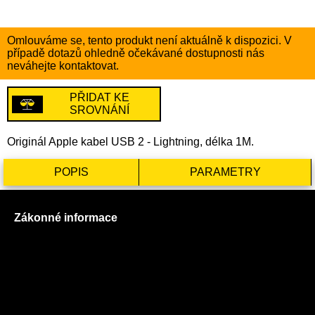
Omlouváme se, tento produkt není aktuálně k dispozici. V
případě dotazů ohledně očekávané dostupnosti nás
neváhejte kontaktovat.
PŘIDAT KE
SROVNÁNÍ
Originál Apple kabel USB 2 - Lightning, délka 1M.
POPIS
PARAMETRY
Zákonné informace
Prohlášení o použití cookies
Všeobecné obchodní podmínky
Reklamační řád
GDPR