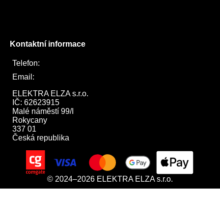
Instagram
Twitter
Kontaktní informace
Telefon:
722 744 094
Email:
obchod@elektraelza.cz
ELEKTRA ELZA s.r.o.

IČ: 62623915

Malé náměstí 99/I

Rokycany

337 01

Česká republika
© 2024–2026 ELEKTRA ELZA s.r.o.