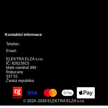
Facebook
Instagram
Twitter
Kontaktní informace
Telefon:
722 744 094
Email:
obchod@elektraelza.cz
ELEKTRA ELZA s.r.o.

IČ: 62623915

Malé náměstí 99/I

Rokycany

337 01

Česká republika
© 2024–2026 ELEKTRA ELZA s.r.o.