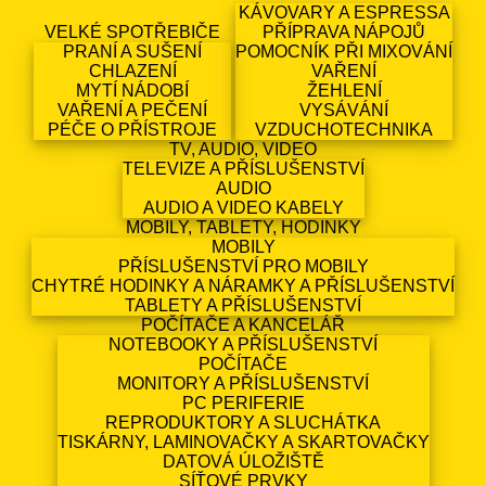
KÁVOVARY A ESPRESSA
VELKÉ SPOTŘEBIČE
PŘÍPRAVA NÁPOJŮ
PRANÍ A SUŠENÍ
POMOCNÍK PŘI MIXOVÁNÍ
CHLAZENÍ
VAŘENÍ
MYTÍ NÁDOBÍ
ŽEHLENÍ
VAŘENÍ A PEČENÍ
VYSÁVÁNÍ
PÉČE O PŘÍSTROJE
VZDUCHOTECHNIKA
TV, AUDIO, VIDEO
TELEVIZE A PŘÍSLUŠENSTVÍ
AUDIO
AUDIO A VIDEO KABELY
MOBILY, TABLETY, HODINKY
MOBILY
PŘÍSLUŠENSTVÍ PRO MOBILY
CHYTRÉ HODINKY A NÁRAMKY A PŘÍSLUŠENSTVÍ
TABLETY A PŘÍSLUŠENSTVÍ
POČÍTAČE A KANCELÁŘ
NOTEBOOKY A PŘÍSLUŠENSTVÍ
POČÍTAČE
MONITORY A PŘÍSLUŠENSTVÍ
PC PERIFERIE
REPRODUKTORY A SLUCHÁTKA
TISKÁRNY, LAMINOVAČKY A SKARTOVAČKY
DATOVÁ ÚLOŽIŠTĚ
SÍŤOVÉ PRVKY