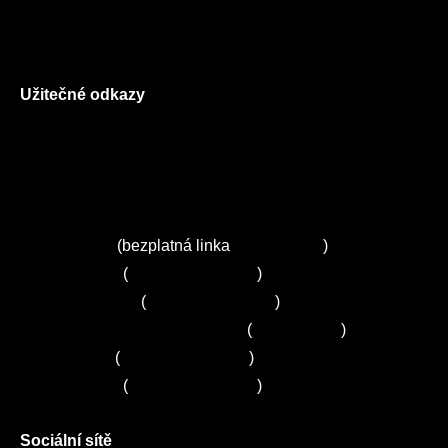
Reklamační řád
GDPR
Užitečné odkazy
O nás
Ceník služeb
Autorizované servisy na Plzeňsku
Kuchyně ELZA
Servis Miele
(bezplatná linka
800 643 531
)
Servis Bosch
(
+420 251 095 043
)
Servis Siemens
(
+420 251 095 042
)
Zákaznické centrum Electrolux
(
261 302 261
)
Servis Sony
(
+420 272 650 240
)
Servis LORD
(
+420 725 781 964
)
Sociální sítě