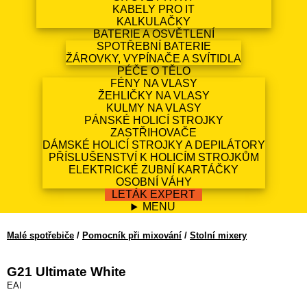
KABELY PRO IT
KALKULAČKY
BATERIE A OSVĚTLENÍ
SPOTŘEBNÍ BATERIE
ŽÁROVKY, VYPÍNAČE A SVÍTIDLA
PÉČE O TĚLO
FÉNY NA VLASY
ŽEHLIČKY NA VLASY
KULMY NA VLASY
PÁNSKÉ HOLICÍ STROJKY
ZASTŘIHOVAČE
DÁMSKÉ HOLICÍ STROJKY A DEPILÁTORY
PŘÍSLUŠENSTVÍ K HOLICÍM STROJKŮM
ELEKTRICKÉ ZUBNÍ KARTÁČKY
OSOBNÍ VÁHY
LETÁK EXPERT
MENU
Malé spotřebiče
/
Pomocník při mixování
/
Stolní mixery
G21 Ultimate White
EAN13: 8595627420680