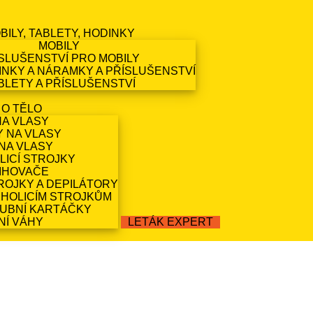
BILY, TABLETY, HODINKY
MOBILY
SLUŠENSTVÍ PRO MOBILY
NKY A NÁRAMKY A PŘÍSLUŠENSTVÍ
BLETY A PŘÍSLUŠENSTVÍ
 O TĚLO
NA VLASY
Y NA VLASY
NA VLASY
LICÍ STROJKY
IHOVAČE
ROJKY A DEPILÁTORY
 HOLICÍM STROJKŮM
ZUBNÍ KARTÁČKY
NÍ VÁHY
LETÁK EXPERT