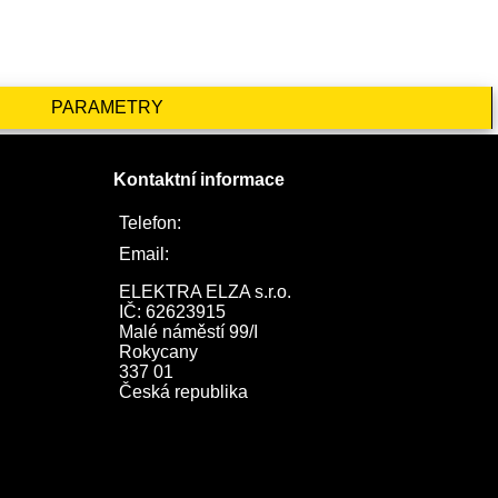
PARAMETRY
Kontaktní informace
Telefon:
722 744 094
Email:
obchod@elektraelza.cz
ELEKTRA ELZA s.r.o.

IČ: 62623915

Malé náměstí 99/I

Rokycany

337 01

Česká republika