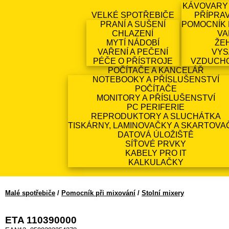
KÁVOVARY
VELKÉ SPOTŘEBIČE
PŘÍPRA
PRANÍ A SUŠENÍ
POMOCNÍK 
CHLAZENÍ
VA
MYTÍ NÁDOBÍ
ŽE
VAŘENÍ A PEČENÍ
VYS
PÉČE O PŘÍSTROJE
VZDUCH
POČÍTAČE A KANCELÁŘ
NOTEBOOKY A PŘÍSLUŠENSTVÍ
POČÍTAČE
MONITORY A PŘÍSLUŠENSTVÍ
PC PERIFERIE
REPRODUKTORY A SLUCHÁTKA
TISKÁRNY, LAMINOVAČKY A SKARTOVA
DATOVÁ ÚLOŽIŠTĚ
SÍŤOVÉ PRVKY
KABELY PRO IT
KALKULAČKY
Malé spotřebiče
/
Pomocník při mixování
/
Stolní mixery
ETA 110390000