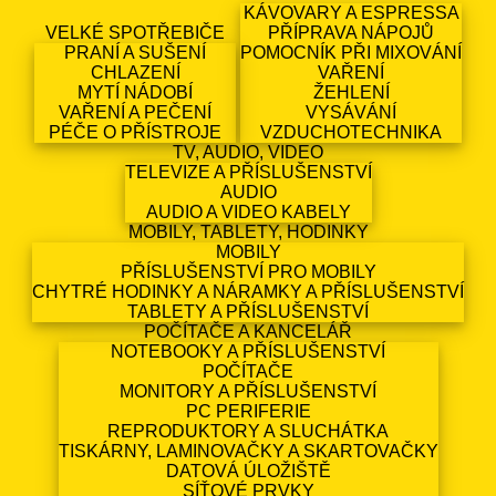
KÁVOVARY A ESPRESSA
VELKÉ SPOTŘEBIČE
PŘÍPRAVA NÁPOJŮ
PRANÍ A SUŠENÍ
POMOCNÍK PŘI MIXOVÁNÍ
CHLAZENÍ
VAŘENÍ
MYTÍ NÁDOBÍ
ŽEHLENÍ
VAŘENÍ A PEČENÍ
VYSÁVÁNÍ
PÉČE O PŘÍSTROJE
VZDUCHOTECHNIKA
TV, AUDIO, VIDEO
TELEVIZE A PŘÍSLUŠENSTVÍ
AUDIO
AUDIO A VIDEO KABELY
MOBILY, TABLETY, HODINKY
MOBILY
PŘÍSLUŠENSTVÍ PRO MOBILY
CHYTRÉ HODINKY A NÁRAMKY A PŘÍSLUŠENSTVÍ
TABLETY A PŘÍSLUŠENSTVÍ
POČÍTAČE A KANCELÁŘ
NOTEBOOKY A PŘÍSLUŠENSTVÍ
POČÍTAČE
MONITORY A PŘÍSLUŠENSTVÍ
PC PERIFERIE
REPRODUKTORY A SLUCHÁTKA
TISKÁRNY, LAMINOVAČKY A SKARTOVAČKY
DATOVÁ ÚLOŽIŠTĚ
SÍŤOVÉ PRVKY