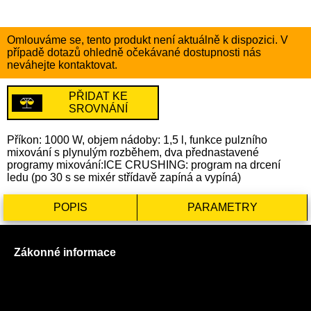
Omlouváme se, tento produkt není aktuálně k dispozici. V
případě dotazů ohledně očekávané dostupnosti nás
neváhejte kontaktovat.
PŘIDAT KE
SROVNÁNÍ
Příkon: 1000 W, objem nádoby: 1,5 l, funkce pulzního
mixování s plynulým rozběhem, dva přednastavené
programy mixování:ICE CRUSHING: program na drcení
ledu (po 30 s se mixér střídavě zapíná a vypíná)
POPIS
PARAMETRY
Zákonné informace
Prohlášení o použití cookies
Všeobecné obchodní podmínky