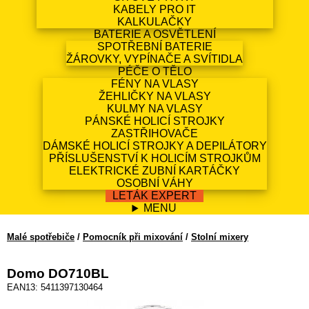
KABELY PRO IT
KALKULAČKY
BATERIE A OSVĚTLENÍ
SPOTŘEBNÍ BATERIE
ŽÁROVKY, VYPÍNAČE A SVÍTIDLA
PÉČE O TĚLO
FÉNY NA VLASY
ŽEHLIČKY NA VLASY
KULMY NA VLASY
PÁNSKÉ HOLICÍ STROJKY
ZASTŘIHOVAČE
DÁMSKÉ HOLICÍ STROJKY A DEPILÁTORY
PŘÍSLUŠENSTVÍ K HOLICÍM STROJKŮM
ELEKTRICKÉ ZUBNÍ KARTÁČKY
OSOBNÍ VÁHY
LETÁK EXPERT
MENU
Malé spotřebiče
/
Pomocník při mixování
/
Stolní mixery
Domo DO710BL
EAN13: 5411397130464