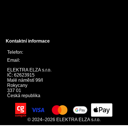
Facebook
Instagram
Twitter
Kontaktní informace
Telefon:
722 744 094
Email:
obchod@elektraelza.cz
ELEKTRA ELZA s.r.o.

IČ: 62623915

Malé náměstí 99/I

Rokycany

337 01

Česká republika
© 2024–2026 ELEKTRA ELZA s.r.o.