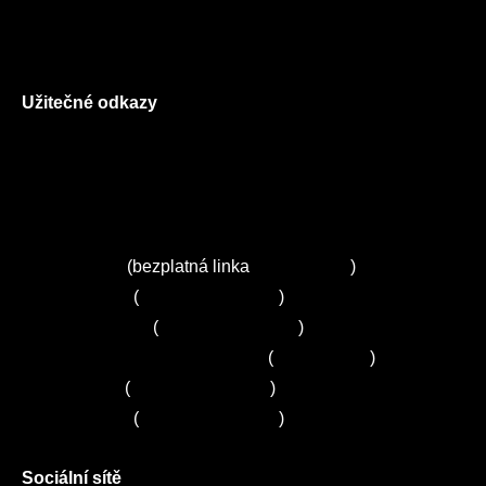
Reklamační řád
GDPR
Užitečné odkazy
O nás
Ceník služeb
Autorizované servisy na Plzeňsku
Kuchyně ELZA
Servis Miele
(bezplatná linka
800 643 531
)
Servis Bosch
(
+420 251 095 043
)
Servis Siemens
(
+420 251 095 042
)
Zákaznické centrum Electrolux
(
261 302 261
)
Servis Sony
(
+420 272 650 240
)
Servis LORD
(
+420 725 781 964
)
Sociální sítě