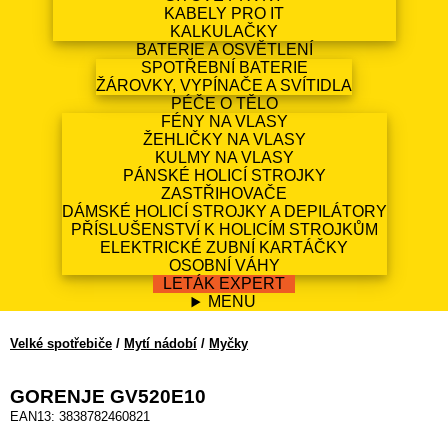
KABELY PRO IT
KALKULAČKY
BATERIE A OSVĚTLENÍ
SPOTŘEBNÍ BATERIE
ŽÁROVKY, VYPÍNAČE A SVÍTIDLA
PÉČE O TĚLO
FÉNY NA VLASY
ŽEHLIČKY NA VLASY
KULMY NA VLASY
PÁNSKÉ HOLICÍ STROJKY
ZASTŘIHOVAČE
DÁMSKÉ HOLICÍ STROJKY A DEPILÁTORY
PŘÍSLUŠENSTVÍ K HOLICÍM STROJKŮM
ELEKTRICKÉ ZUBNÍ KARTÁČKY
OSOBNÍ VÁHY
LETÁK EXPERT
MENU
Velké spotřebiče
/
Mytí nádobí
/
Myčky
GORENJE GV520E10
EAN13: 3838782460821