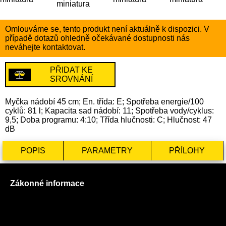
Omlouváme se, tento produkt není aktuálně k dispozici. V
případě dotazů ohledně očekávané dostupnosti nás
neváhejte kontaktovat.
PŘIDAT KE
SROVNÁNÍ
Myčka nádobí 45 cm; En. třída: E; Spotřeba energie/100
cyklů: 81 l; Kapacita sad nádobí: 11; Spotřeba vody/cyklus:
9,5; Doba programu: 4:10; Třída hlučnosti: C; Hlučnost: 47
dB
POPIS
PARAMETRY
PŘÍLOHY
Zákonné informace
Prohlášení o použití cookies
Všeobecné obchodní podmínky