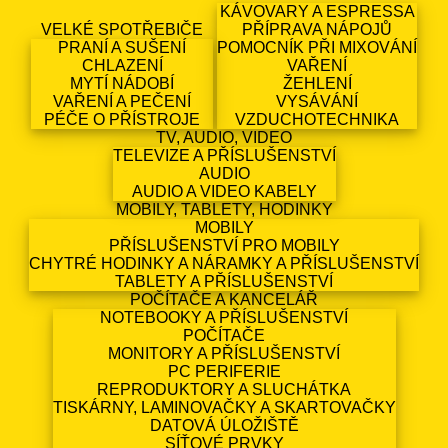
KÁVOVARY A ESPRESSA
VELKÉ SPOTŘEBIČE
PŘÍPRAVA NÁPOJŮ
PRANÍ A SUŠENÍ
POMOCNÍK PŘI MIXOVÁNÍ
CHLAZENÍ
VAŘENÍ
MYTÍ NÁDOBÍ
ŽEHLENÍ
VAŘENÍ A PEČENÍ
VYSÁVÁNÍ
PÉČE O PŘÍSTROJE
VZDUCHOTECHNIKA
TV, AUDIO, VIDEO
TELEVIZE A PŘÍSLUŠENSTVÍ
AUDIO
AUDIO A VIDEO KABELY
MOBILY, TABLETY, HODINKY
MOBILY
PŘÍSLUŠENSTVÍ PRO MOBILY
CHYTRÉ HODINKY A NÁRAMKY A PŘÍSLUŠENSTVÍ
TABLETY A PŘÍSLUŠENSTVÍ
POČÍTAČE A KANCELÁŘ
NOTEBOOKY A PŘÍSLUŠENSTVÍ
POČÍTAČE
MONITORY A PŘÍSLUŠENSTVÍ
PC PERIFERIE
REPRODUKTORY A SLUCHÁTKA
TISKÁRNY, LAMINOVAČKY A SKARTOVAČKY
DATOVÁ ÚLOŽIŠTĚ
SÍŤOVÉ PRVKY