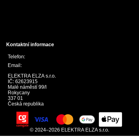
Facebook
Instagram
Twitter
Kontaktní informace
Telefon:
722 744 094
Email:
obchod@elektraelza.cz
ELEKTRA ELZA s.r.o.

IČ: 62623915

Malé náměstí 99/I

Rokycany

337 01

Česká republika
© 2024–2026 ELEKTRA ELZA s.r.o.