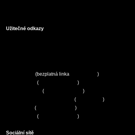
Reklamační řád
GDPR
Užitečné odkazy
O nás
Ceník služeb
Autorizované servisy na Plzeňsku
Kuchyně ELZA
Servis Miele
(bezplatná linka
800 643 531
)
Servis Bosch
(
+420 251 095 043
)
Servis Siemens
(
+420 251 095 042
)
Zákaznické centrum Electrolux
(
261 302 261
)
Servis Sony
(
+420 272 650 240
)
Servis LORD
(
+420 725 781 964
)
Sociální sítě