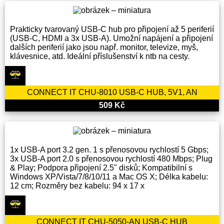
Prakticky tvarovaný USB-C hub pro připojení až 5 periferií
(USB-C, HDMI a 3x USB-A). Umožní napájení a připojení
dalších periferií jako jsou např. monitor, televize, myš,
klávesnice, atd. Ideální příslušenství k ntb na cesty.
CONNECT IT CHU-8010 USB-C HUB, 5V1, AN
509 Kč
1x USB-A port 3.2 gen. 1 s přenosovou rychlostí 5 Gbps;
3x USB-A port 2.0 s přenosovou rychlostí 480 Mbps; Plug
& Play; Podpora připojení 2.5" disků; Kompatibilní s
Windows XP/Vista/7/8/10/11 a Mac OS X; Délka kabelu:
12 cm; Rozměry bez kabelu: 94 x 17 x
CONNECT IT CHU-5050-AN USB-C HUB