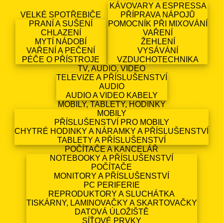
KÁVOVARY A ESPRESSA
VELKÉ SPOTŘEBIČE
PŘÍPRAVA NÁPOJŮ
PRANÍ A SUŠENÍ
POMOCNÍK PŘI MIXOVÁNÍ
CHLAZENÍ
VAŘENÍ
MYTÍ NÁDOBÍ
ŽEHLENÍ
VAŘENÍ A PEČENÍ
VYSÁVÁNÍ
PÉČE O PŘÍSTROJE
VZDUCHOTECHNIKA
TV, AUDIO, VIDEO
TELEVIZE A PŘÍSLUŠENSTVÍ
AUDIO
AUDIO A VIDEO KABELY
MOBILY, TABLETY, HODINKY
MOBILY
PŘÍSLUŠENSTVÍ PRO MOBILY
CHYTRÉ HODINKY A NÁRAMKY A PŘÍSLUŠENSTVÍ
TABLETY A PŘÍSLUŠENSTVÍ
POČÍTAČE A KANCELÁŘ
NOTEBOOKY A PŘÍSLUŠENSTVÍ
POČÍTAČE
MONITORY A PŘÍSLUŠENSTVÍ
PC PERIFERIE
REPRODUKTORY A SLUCHÁTKA
TISKÁRNY, LAMINOVAČKY A SKARTOVAČKY
DATOVÁ ÚLOŽIŠTĚ
SÍŤOVÉ PRVKY