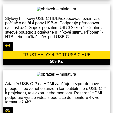
Stylový hliníkový USB-C HUB/rozbočovač rozšíří váš
počítač o další 4 porty USB-A. Podporuje přenosovou
rychlost až 5 Gbps s použitím USB 3.2 Gen 1. Odolné a
stylové pouzdro z odlévané hliníkové slitiny. Přípojení k
NTB nebo počítači přes port USB-C.
TRUST HALYX 4-PORT USB-C HUB
509 Kč
Adaptér USB-C™ na HDMI zajišťuje bezproblémové
připojení libovolného zařízení kompatibilního s USB-C™
k projektoru, televizoru nebo monitoru. Rozhraní HDMI
podporuje výstup videa z počítače do monitoru 4K ve
formátu až 4K*.