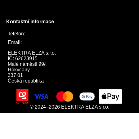
Twitter
Kontaktní informace
Telefon:
722 744 094
Email:
obchod@elektraelza.cz
ELEKTRA ELZA s.r.o.

IČ: 62623915

Malé náměstí 99/I

Rokycany

337 01

Česká republika
© 2024–2026 ELEKTRA ELZA s.r.o.