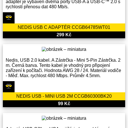
adaptér je vybaven dvěma porty USB-A a USB-C™ 2.0 s
rychlostí přenosu dat 480 Mb/s.
NEDIS USB C ADAPTÉR CCGB64785WT01
299 Kč
Nedis, USB 2.0 kabel. A Zástrčka - Mini 5-Pin Zástrčka. 2
m. Černá barva. Tento kabel je vhodný pro připojení
zařízení k počítači. Hodnota AWG 28 / 24. Materiál vodiče
- Měď. Max. rychlost 480 Mbps. Průměr 4.5mm.
NEDIS USB - MINI USB 2M CCGB60300BK20
99 Kč