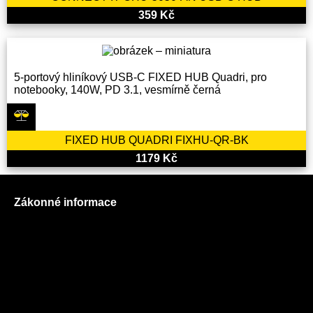
359 Kč
5-portový hliníkový USB-C FIXED HUB Quadri, pro
notebooky, 140W, PD 3.1, vesmírně černá
FIXED HUB QUADRI FIXHU-QR-BK
1179 Kč
Zákonné informace
Prohlášení o použití cookies
Všeobecné obchodní podmínky
Reklamační řád
GDPR