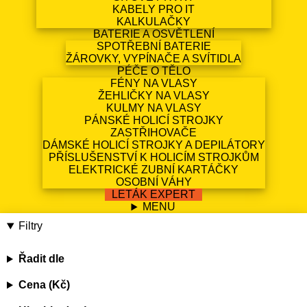
KABELY PRO IT
KALKULAČKY
BATERIE A OSVĚTLENÍ
SPOTŘEBNÍ BATERIE
ŽÁROVKY, VYPÍNAČE A SVÍTIDLA
PÉČE O TĚLO
FÉNY NA VLASY
ŽEHLIČKY NA VLASY
KULMY NA VLASY
PÁNSKÉ HOLICÍ STROJKY
ZASTŘIHOVAČE
DÁMSKÉ HOLICÍ STROJKY A DEPILÁTORY
PŘÍSLUŠENSTVÍ K HOLICÍM STROJKŮM
ELEKTRICKÉ ZUBNÍ KARTÁČKY
OSOBNÍ VÁHY
LETÁK EXPERT
MENU
Filtry
Řadit dle
Cena (Kč)