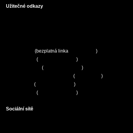
Užitečné odkazy
O nás
Ceník služeb
Autorizované servisy na Plzeňsku
Kuchyně ELZA
Servis Miele
(bezplatná linka
800 643 531
)
Servis Bosch
(
+420 251 095 043
)
Servis Siemens
(
+420 251 095 042
)
Zákaznické centrum Electrolux
(
261 302 261
)
Servis Sony
(
+420 272 650 240
)
Servis LORD
(
+420 725 781 964
)
Sociální sítě
Facebook
Instagram