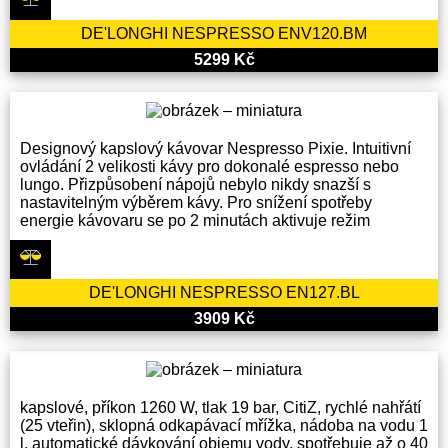
DE'LONGHI NESPRESSO ENV120.BM
5299 Kč
Designový kapslový kávovar Nespresso Pixie. Intuitivní
ovládání 2 velikosti kávy pro dokonalé espresso nebo
lungo. Přizpůsobení nápojů nebylo nikdy snazší s
nastavitelným výběrem kávy. Pro snížení spotřeby
energie kávovaru se po 2 minutách aktivuje režim
DE'LONGHI NESPRESSO EN127.BL
3909 Kč
kapslové, příkon 1260 W, tlak 19 bar, CitiZ, rychlé nahřátí
(25 vteřin), sklopná odkapávací mřížka, nádoba na vodu 1
l, automatické dávkování objemu vody, spotřebuje až o 40