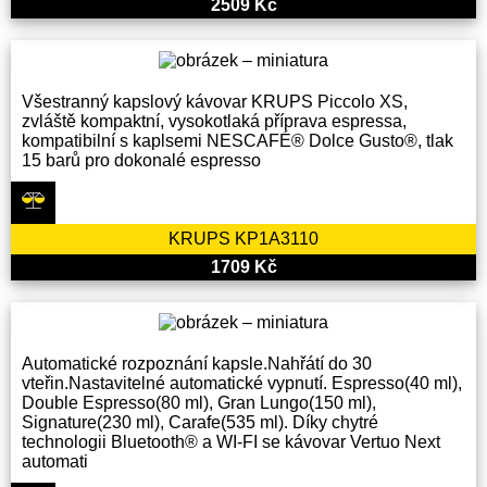
2509 Kč
Všestranný kapslový kávovar KRUPS Piccolo XS,
zvláště kompaktní, vysokotlaká příprava espressa,
kompatibilní s kaplsemi NESCAFÉ® Dolce Gusto®, tlak
15 barů pro dokonalé espresso
KRUPS KP1A3110
1709 Kč
Automatické rozpoznání kapsle.Nahřátí do 30
vteřin.Nastavitelné automatické vypnutí. Espresso(40 ml),
Double Espresso(80 ml), Gran Lungo(150 ml),
Signature(230 ml), Carafe(535 ml). Díky chytré
technologii Bluetooth® a WI-FI se kávovar Vertuo Next
automati