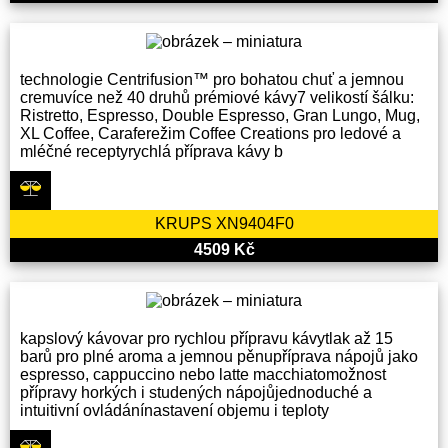
technologie Centrifusion™ pro bohatou chuť a jemnou
cremuvíce než 40 druhů prémiové kávy7 velikostí šálku:
Ristretto, Espresso, Double Espresso, Gran Lungo, Mug,
XL Coffee, Caraferežim Coffee Creations pro ledové a
mléčné receptyrychlá příprava kávy b
KRUPS XN9404F0
4509 Kč
kapslový kávovar pro rychlou přípravu kávytlak až 15
barů pro plné aroma a jemnou pěnupříprava nápojů jako
espresso, cappuccino nebo latte macchiatomožnost
přípravy horkých i studených nápojůjednoduché a
intuitivní ovládánínastavení objemu i teploty