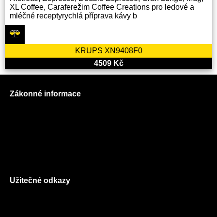
XL Coffee, Caraferežim Coffee Creations pro ledové a
mléčné receptyrychlá příprava kávy b
KRUPS XN9408F0
4509 Kč
Zákonné informace
Prohlášení o použití cookies
Všeobecné obchodní podmínky
Reklamační řád
GDPR
Užitečné odkazy
O nás
Ceník služeb