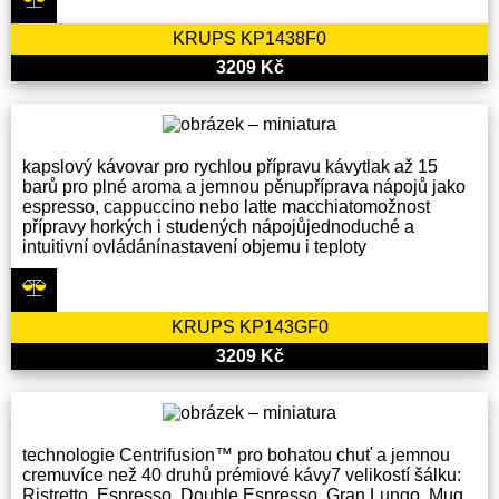
KRUPS KP1438F0
3209 Kč
kapslový kávovar pro rychlou přípravu kávytlak až 15
barů pro plné aroma a jemnou pěnupříprava nápojů jako
espresso, cappuccino nebo latte macchiatomožnost
přípravy horkých i studených nápojůjednoduché a
intuitivní ovládánínastavení objemu i teploty
KRUPS KP143GF0
3209 Kč
technologie Centrifusion™ pro bohatou chuť a jemnou
cremuvíce než 40 druhů prémiové kávy7 velikostí šálku:
Ristretto, Espresso, Double Espresso, Gran Lungo, Mug,