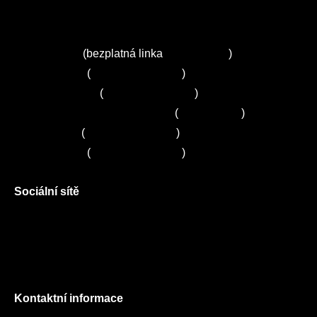
Autorizované servisy na Plzeňsku
Kuchyně ELZA
Servis Miele
(bezplatná linka
800 643 531
)
Servis Bosch
(
+420 251 095 043
)
Servis Siemens
(
+420 251 095 042
)
Zákaznické centrum Electrolux
(
261 302 261
)
Servis Sony
(
+420 272 650 240
)
Servis LORD
(
+420 725 781 964
)
Sociální sítě
Facebook
Instagram
Twitter
Kontaktní informace