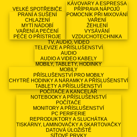
KÁVOVARY A ESPRESSA
VELKÉ SPOTŘEBIČE
PŘÍPRAVA NÁPOJŮ
PRANÍ A SUŠENÍ
POMOCNÍK PŘI MIXOVÁNÍ
CHLAZENÍ
VAŘENÍ
MYTÍ NÁDOBÍ
ŽEHLENÍ
VAŘENÍ A PEČENÍ
VYSÁVÁNÍ
PÉČE O PŘÍSTROJE
VZDUCHOTECHNIKA
TV, AUDIO, VIDEO
TELEVIZE A PŘÍSLUŠENSTVÍ
AUDIO
AUDIO A VIDEO KABELY
MOBILY, TABLETY, HODINKY
MOBILY
PŘÍSLUŠENSTVÍ PRO MOBILY
CHYTRÉ HODINKY A NÁRAMKY A PŘÍSLUŠENSTVÍ
TABLETY A PŘÍSLUŠENSTVÍ
POČÍTAČE A KANCELÁŘ
NOTEBOOKY A PŘÍSLUŠENSTVÍ
POČÍTAČE
MONITORY A PŘÍSLUŠENSTVÍ
PC PERIFERIE
REPRODUKTORY A SLUCHÁTKA
TISKÁRNY, LAMINOVAČKY A SKARTOVAČKY
DATOVÁ ÚLOŽIŠTĚ
SÍŤOVÉ PRVKY