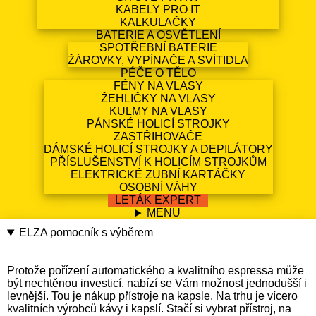
KABELY PRO IT
KALKULAČKY
BATERIE A OSVĚTLENÍ
SPOTŘEBNÍ BATERIE
ŽÁROVKY, VYPÍNAČE A SVÍTIDLA
PÉČE O TĚLO
FÉNY NA VLASY
ŽEHLIČKY NA VLASY
KULMY NA VLASY
PÁNSKÉ HOLICÍ STROJKY
ZASTŘIHOVAČE
DÁMSKÉ HOLICÍ STROJKY A DEPILÁTORY
PŘÍSLUŠENSTVÍ K HOLICÍM STROJKŮM
ELEKTRICKÉ ZUBNÍ KARTÁČKY
OSOBNÍ VÁHY
LETÁK EXPERT
MENU
ELZA pomocník s výběrem
Protože pořízení automatického a kvalitního espressa může
být nechtěnou investicí, nabízí se Vám možnost jednodušší i
levnější. Tou je nákup přístroje na kapsle. Na trhu je vícero
kvalitních výrobců kávy i kapslí. Stačí si vybrat přístroj, na