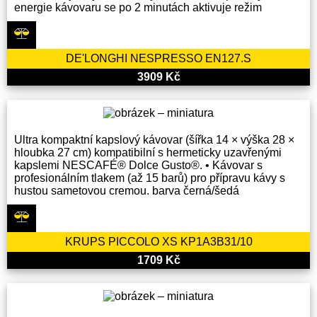
energie kávovaru se po 2 minutách aktivuje režim
DE'LONGHI NESPRESSO EN127.S
3909 Kč
Ultra kompaktní kapslový kávovar (šířka 14 × výška 28 ×
hloubka 27 cm) kompatibilní s hermeticky uzavřenými
kapslemi NESCAFÉ® Dolce Gusto®. • Kávovar s
profesionálním tlakem (až 15 barů) pro přípravu kávy s
hustou sametovou cremou. barva černá/šedá
KRUPS PICCOLO XS KP1A3B31/10
1709 Kč