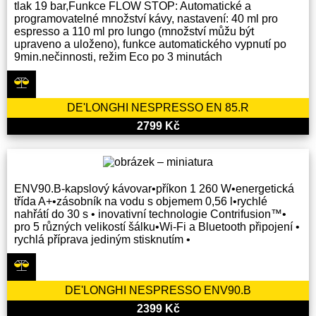
tlak 19 bar,Funkce FLOW STOP: Automatické a
programovatelné množství kávy, nastavení: 40 ml pro
espresso a 110 ml pro lungo (množství můžu být
upraveno a uloženo), funkce automatického vypnutí po
9min.nečinnosti, režim Eco po 3 minutách
DE'LONGHI NESPRESSO EN 85.R
2799 Kč
ENV90.B-kapslový kávovar•příkon 1 260 W•energetická
třída A+•zásobník na vodu s objemem 0,56 l•rychlé
nahřátí do 30 s • inovativní technologie Contrifusion™•
pro 5 různých velikostí šálku•Wi-Fi a Bluetooth připojení •
rychlá příprava jediným stisknutím •
DE'LONGHI NESPRESSO ENV90.B
2399 Kč