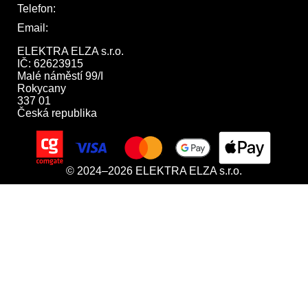
Telefon:
722 744 094
Email:
obchod@elektraelza.cz
ELEKTRA ELZA s.r.o.

IČ: 62623915

Malé náměstí 99/I

Rokycany

337 01

Česká republika
© 2024–2026 ELEKTRA ELZA s.r.o.